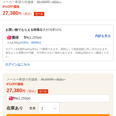
メーカー希望小売価格：
30,030円（税込）
8%OFF価格
27,380
円
（税込）
セール
お買い物でもらえる特典
最大付与率11%
内訳を見る
5
獲得
%
(1,255pt)
うち4.5%は
利用先・期間限定
ログイン&全額PayPay支払いで獲得できます。原則として税抜金額に対し付与されます。
表示よりも実際の付与数、付与率が少ない場合があります。詳細は内訳からご確認くださ
い。
ログインはこちら
メーカー希望小売価格：
30,030円（税込）
8%OFF価格
27,380
円
（税込）
セール
5
%
(1,255pt)
在庫あり
1
数量