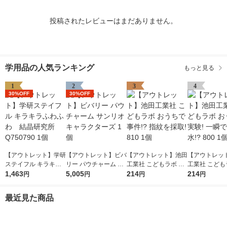
投稿されたレビューはまだありません。
学用品の人気ランキング
もっと見る
1
2
3
4
30%OFF
30%OFF
【アウトレット】学研
【アウトレット】ビバ
【アウトレット】池田
【アウトレッ
ステイフル キラキラ
リー パウチャーム サ
工業社 こどもラボ お
工業社 こども
ふわふわ 結晶研究所
1,463
ンリオキャラクターズ
5,005
うちで事件!? 指紋を
214
うちで実験! 
214
円
円
円
円
Q750790 1個
1個
採取! 810 1個
る水!? 800 1
最近見た商品