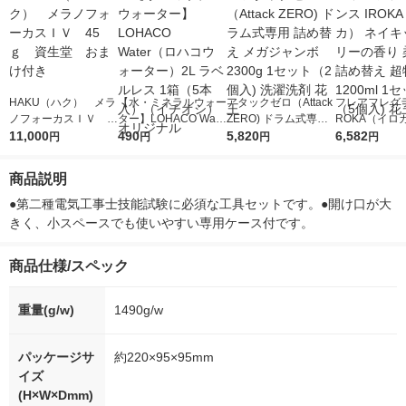
HAKU（ハク） メラ
【水・ミネラルウォー
アタックゼロ（Attack
フレアフレグラ
ノフォーカスＩＶ 4
ター】LOHACO Wate
ZERO) ドラム式専用
ROKA（イロ
5ｇ 資生堂 おまけ
11,000
r（ロハコウォータ
490
詰め替え メガジャン
5,820
イキッドリリ
6,582
円
円
円
円
付き
ー）2L ラベルレス 1
ボ 2300g 1セット（2
柔軟剤 詰め替
箱（5本入）（イチオ
個入) 洗濯洗剤 花王
大 1200ml 
商品説明
シ） オリジナル
（5個入) 花王
●第二種電気工事士技能試験に必須な工具セットです。●開け口が大
きく、小スペースでも使いやすい専用ケース付です。
商品仕様/スペック
重量(g/w)
1490g/w
パッケージサ
約220×95×95mm
イズ
(H×W×Dmm)