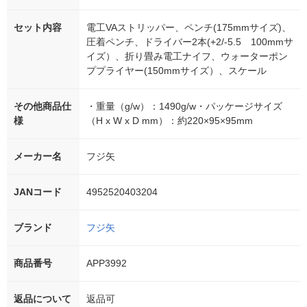
セット内容
電工VAストリッパー、ペンチ(175mmサイズ)、
圧着ペンチ、ドライバー2本(+2/-5.5 100mmサ
イズ）、折り畳み電工ナイフ、ウォーターポン
ププライヤー(150mmサイズ）、スケール
その他商品仕
・重量（g/w）：1490g/w・パッケージサイズ
様
（H x W x D mm）：約220×95×95mm
メーカー名
フジ矢
JANコード
4952520403204
ブランド
フジ矢
商品番号
APP3992
返品について
返品可