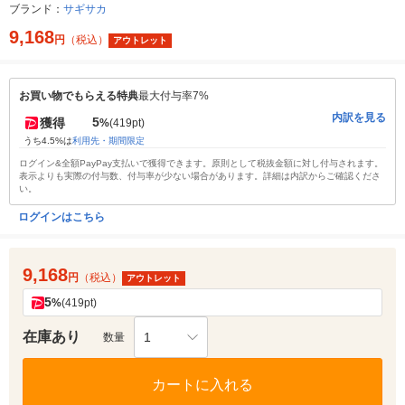
ブランド：
サギサカ
9,168
円
（税込）
アウトレット
お買い物でもらえる特典
最大付与率7%
内訳を見る
5
獲得
%
(419pt)
うち4.5%は
利用先・期間限定
ログイン&全額PayPay支払いで獲得できます。原則として税抜金額に対し付与されます。
表示よりも実際の付与数、付与率が少ない場合があります。詳細は内訳からご確認くださ
い。
ログインはこちら
9,168
円
（税込）
アウトレット
5
%
(419pt)
在庫あり
1
数量
カートに入れる