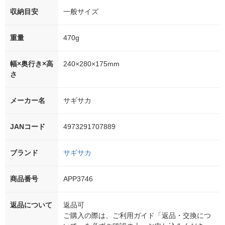
収納目安
一般サイズ
重量
470g
幅×奥行き×高
240×280×175mm
さ
メーカー名
サギサカ
JANコード
4973291707889
ブランド
サギサカ
商品番号
APP3746
返品について
返品可
ご購入の際は、ご利用ガイド「返品・交換につ