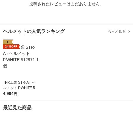
投稿されたレビューはまだありません。
ヘルメットの人気ランキング
もっと見る
1
24%OFF
TNK工業 STR-Air ヘ
ルメット P.WHITE 51
2971 1個
4,994
円
最近見た商品