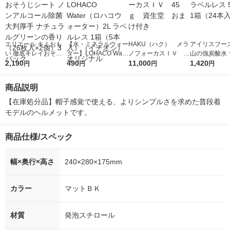
エリエール キミおも
【水・ミネラルウォー
HAKU（ハク） メラ
アイリスフーズ
い 徹底キレイおそう
ター】LOHACO Wate
ノフォーカスＩＶ 4
山の強炭酸水 
じシート ノンアルコ
2,190
r（ロハコウォータ
490
5ｇ 資生堂 おまけ
11,000
レス 500ml 1
1,420
円
円
円
円
ール除菌 大判厚手 ナ
ー）2L ラベルレス 1
付き
本入）
チュラルグリーンの香
箱（5本入）（イチオ
商品説明
り（26枚入×2個）3パ
シ） オリジナル
ック
【在庫処分品】帽子感覚で使える、よりシンプルさを求めた普段着
モデルのヘルメットです。
商品仕様/スペック
幅×奥行×高さ
240×280×175mm
カラー
マットＢＫ
材質
発泡スチロール