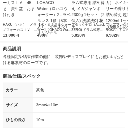
HAKU（ハク） メラ
【水・ミネラルウォー
アタックゼロ（Attack
フレアフレグラ
ノフォーカスＩＶ 4
ター】LOHACO Wate
ZERO) ドラム式専用
ROKA（イロ
5ｇ 資生堂 おまけ
11,000
r（ロハコウォータ
490
詰め替え メガジャン
5,820
イキッドリリ
6,582
円
円
円
円
付き
ー）2L ラベルレス 1
ボ 2300g 1セット（2
柔軟剤 詰め替
箱（5本入）（イチオ
個入) 洗濯洗剤 花王
大 1200ml 
商品説明
シ） オリジナル
（5個入) 花王
各種固定や結束作業の他に、装飾やディスプレイにもお使いいただ
ける麻素材のロープです。
商品仕様/スペック
カラー
茶色
サイズ
3mmΦ×10m
ひもの長さ
10m