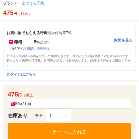
ブランド：
まつうら工業
475
円
（税込）
お買い物でもらえる特典
最大付与率7%
内訳を見る
5
獲得
%
(21pt)
うち4.5%は
利用先・期間限定
ログイン&全額PayPay支払いで獲得できます。原則として税抜金額に対し付与されます。
表示よりも実際の付与数、付与率が少ない場合があります。詳細は内訳からご確認くださ
い。
ログインはこちら
475
円
（税込）
5
%
(21pt)
在庫あり
1
数量
カートに入れる