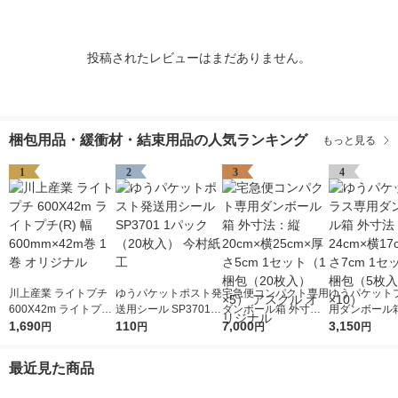
投稿されたレビューはまだありません。
梱包用品・緩衝材・結束用品の人気ランキング
もっと見る
1
2
3
4
川上産業 ライトプチ
ゆうパケットポスト発
宅急便コンパクト専用
ゆうパケット
600X42m ライトプチ
送用シール SP3701 1
ダンボール箱 外寸
用ダンボール箱
(R) 幅600mm×42m巻
1,690
パック（20枚入） 今
110
法：縦20cm×横25cm
7,000
法：縦24cm×
3,150
円
円
円
円
1巻 オリジナル
村紙工
×厚さ5cm 1セット（1
×厚さ7cm 1
梱包（20枚入）×5）
梱包（5枚入）
最近見た商品
アスクル オリジナル