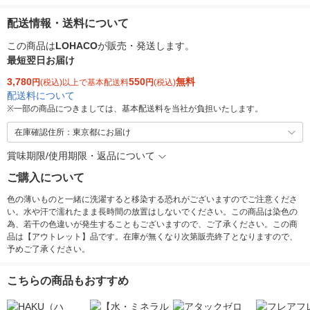
配送情報・送料について
この商品は
LOHACO
が販売・発送します。
最短翌日お届け
3,780
550
無料
円
(税込)以上で基本配送料
円
(税込)
配送料について
※
一部の商品につきましては、基本配送料を当社が負担いたします。
在庫確認住所：東京都にお届け
賞味期限/使用期限・返品について
ご購入について
色の薄いものと一緒に洗濯すると移染する恐れがございますのでご注意くださ
い。水や汗で濡れたまま長時間の放置はしないでください。この商品は染色の
為、若干の色違いが発生することもございますので、ご了承ください。この商
品は【アウトレット】品です。在庫が無くなり次第販売終了となりますので、
予めご了承ください。
こちらの商品もおすすめ