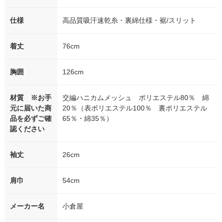
仕様
高品質吸汗速乾糸・裏綿仕様・裾/スリット
着丈
76cm
胸囲
126cm
材質 ※お手
交編ハニカムメッシュ ポリエステル80％ 綿
元に届いた商
20％（表ポリエステル100％ 裏ポリエステル
品を必ずご確
65％・綿35％）
認ください
袖丈
26cm
肩巾
54cm
メーカー名
小倉屋