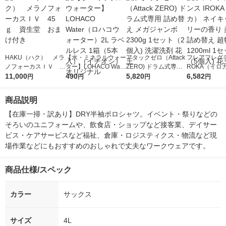
HAKU（ハク） メラ
【水・ミネラルウォー
アタックゼロ（Attack
フレアフレグラ
ノフォーカスＩＶ 4
ター】LOHACO Wate
ZERO) ドラム式専用
ROKA（イロ
5ｇ 資生堂 おまけ
11,000
r（ロハコウォータ
490
詰め替え メガジャン
5,820
イキッドリリ
6,582
円
円
円
円
付き
ー）2L ラベルレス 1
ボ 2300g 1セット（2
柔軟剤 詰め替
箱（5本入）（イチオ
個入) 洗濯洗剤 花王
大 1200ml 
商品説明
シ） オリジナル
（5個入) 花王
【在庫一掃・訳あり】DRY半袖ポロシャツ。イベント・祭りなどの
そろいのユニフォームや、飲食店・ショップなど接客業、デイサー
ビス・ケアサービスなど福祉、倉庫・ロジスティクス・物流など現
場作業などにもおすすめのおしゃれで丈夫なワークウェアです。
商品仕様/スペック
カラー
サックス
サイズ
4L