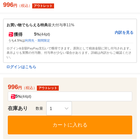
996
円
（税込）
アウトレット
お買い物でもらえる特典
最大付与率11%
内訳を見る
5
獲得
%
(44pt)
うち4.5%は
利用先・期間限定
ログイン&全額PayPay支払いで獲得できます。原則として税抜金額に対し付与されます。
表示よりも実際の付与数、付与率が少ない場合があります。詳細は内訳からご確認くださ
い。
ログインはこちら
996
円
（税込）
アウトレット
5
%
(44pt)
在庫あり
1
数量
カートに入れる