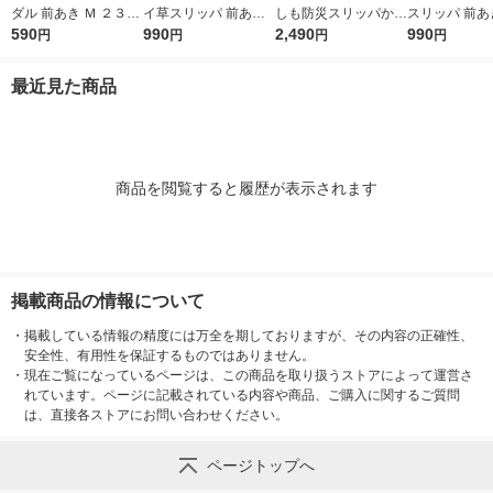
ダル 前あき Ｍ ２３．
イ草スリッパ 前あき
しも防災スリッパかか
スリッパ 前あき
５〜２５ｃｍ用 生成×
590
Ｍ ２３．５〜２５ｃ
990
と付き Ｍ ２３．５〜
2,490
５〜２６．５
990
円
円
円
円
マスタード 良品計画
ｍ用 チャコールグレ
２５ｃｍ用 グレー 良
チャコールグレ
ー 良品計画
品計画
品計画
最近見た商品
商品を閲覧すると履歴が表示されます
掲載商品の情報について
・
掲載している情報の精度には万全を期しておりますが、その内容の正確性、
安全性、有用性を保証するものではありません。
・
現在ご覧になっているページは、この商品を取り扱うストアによって運営さ
れています。ページに記載されている内容や商品、ご購入に関するご質問
は、直接各ストアにお問い合わせください。
ページトップへ