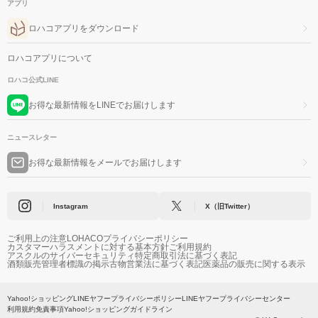
アプリ
ロハコアプリをダウンロード
ロハコアプリについて
ロハコ公式LINE
お得な最新情報をLINEでお届けします
ニュースレター
お得な最新情報をメールでお届けします
Instagram
X（旧Twitter）
ご利用上の注意
LOHACOプライバシーポリシー
カスタマーハラスメントに対する基本方針
ご利用規約
アスクルのサイバーセキュリティ
特定商取引法に基づく表記
酒類販売管理者標識の掲示
古物営業法に基づく表記
医薬品の販売に関する表示
Yahoo!ショッピング
LINEヤフープライバシーポリシー
LINEヤフープライバシーセンター
利用規約
免責事項
Yahoo!ショッピングガイドライン