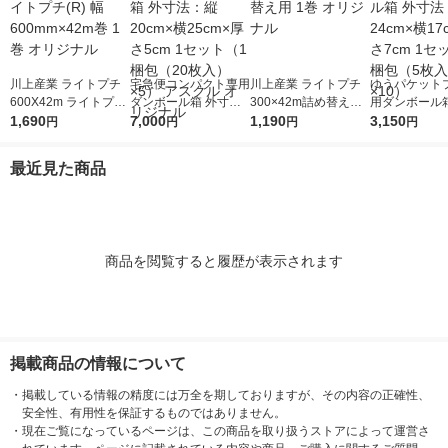
川上産業 ライトプチ
宅急便コンパクト専用
川上産業 ライトプチ
ゆうパケット
600X42m ライトプチ
ダンボール箱 外寸
300×42m詰め替え用
用ダンボール箱
(R) 幅600mm×42m巻
1,690
法：縦20cm×横25cm
7,000
1巻 オリジナル
1,190
法：縦24cm×
3,150
円
円
円
円
1巻 オリジナル
×厚さ5cm 1セット（1
×厚さ7cm 1
梱包（20枚入）×5）
梱包（5枚入）
最近見た商品
アスクル オリジナル
商品を閲覧すると履歴が表示されます
掲載商品の情報について
・
掲載している情報の精度には万全を期しておりますが、その内容の正確性、
安全性、有用性を保証するものではありません。
・
現在ご覧になっているページは、この商品を取り扱うストアによって運営さ