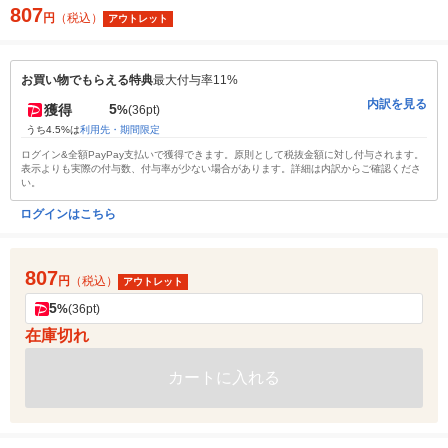
807
円
（税込）
アウトレット
お買い物でもらえる特典
最大付与率11%
内訳を見る
5
獲得
%
(36pt)
うち4.5%は
利用先・期間限定
ログイン&全額PayPay支払いで獲得できます。原則として税抜金額に対し付与されます。
表示よりも実際の付与数、付与率が少ない場合があります。詳細は内訳からご確認くださ
い。
ログインはこちら
807
円
（税込）
アウトレット
5
%
(36pt)
在庫切れ
カートに入れる