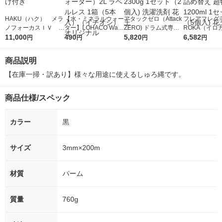
HAKU（ハク） メラ
【水・ミネラルウォー
アタックゼロ（Attack
フレアフレグラ
ノフォーカスＩＶ 4
ター】LOHACO Wate
ZERO) ドラム式専用
ROKA（イロ
5ｇ 資生堂 おまけ
11,000
r（ロハコウォータ
490
詰め替え メガジャン
5,820
イキッドリリ
6,582
円
円
円
円
付き
ー）2L ラベルレス 1
ボ 2300g 1セット（2
柔軟剤 詰め替
箱（5本入）（イチオ
個入) 洗濯洗剤 花王
大 1200ml 
商品説明
シ） オリジナル
（5個入) 花王
【在庫一掃・訳あり】様々な用途に使えるしゅろ縄です。
商品仕様/スペック
カラー
黒
サイズ
3mm×200m
材質
パーム
質量
760g