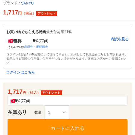
ブランド：
SANYU
1,717
円
（税込）
アウトレット
お買い物でもらえる特典
最大付与率11%
内訳を見る
5
獲得
%
(77pt)
うち4.5%は
利用先・期間限定
ログイン&全額PayPay支払いで獲得できます。原則として税抜金額に対し付与されます。
表示よりも実際の付与数、付与率が少ない場合があります。詳細は内訳からご確認くださ
い。
ログインはこちら
1,717
円
（税込）
アウトレット
5
%
(77pt)
在庫あり
1
数量
カートに入れる