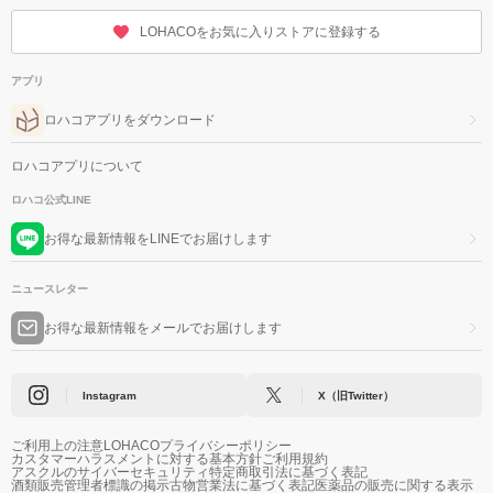
LOHACOをお気に入りストアに登録する
アプリ
ロハコアプリをダウンロード
ロハコアプリについて
ロハコ公式LINE
お得な最新情報をLINEでお届けします
ニュースレター
お得な最新情報をメールでお届けします
Instagram
X（旧Twitter）
ご利用上の注意
LOHACOプライバシーポリシー
カスタマーハラスメントに対する基本方針
ご利用規約
アスクルのサイバーセキュリティ
特定商取引法に基づく表記
酒類販売管理者標識の掲示
古物営業法に基づく表記
医薬品の販売に関する表示