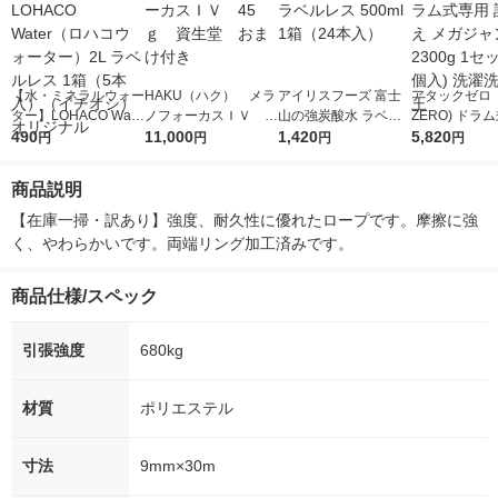
【水・ミネラルウォー
HAKU（ハク） メラ
アイリスフーズ 富士
アタックゼロ（A
ター】LOHACO Wate
ノフォーカスＩＶ 4
山の強炭酸水 ラベル
ZERO) ドラ
r（ロハコウォータ
490
5ｇ 資生堂 おまけ
11,000
レス 500ml 1箱（24
1,420
詰め替え メガ
5,820
円
円
円
円
ー）2L ラベルレス 1
付き
本入）
ボ 2300g 1
箱（5本入）（イチオ
個入) 洗濯洗剤
商品説明
シ） オリジナル
【在庫一掃・訳あり】強度、耐久性に優れたロープです。摩擦に強
く、やわらかいです。両端リング加工済みです。
商品仕様/スペック
引張強度
680kg
材質
ポリエステル
寸法
9mm×30m