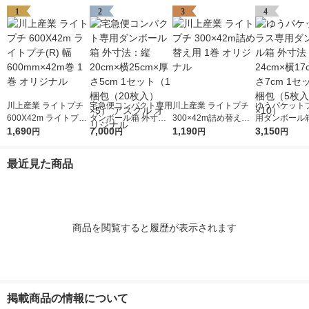
1
2
3
4
川上産業 ライトプチ
宅急便コンパクト専用
川上産業 ライトプチ
ゆうパケット
600X42m ライトプチ
ダンボール箱 外寸
300×42m詰め替え用
用ダンボール箱
(R) 幅600mm×42m巻
1,690
法：縦20cm×横25cm
7,000
1巻 オリジナル
1,190
法：縦24cm×
3,150
円
円
円
円
1巻 オリジナル
×厚さ5cm 1セット（1
×厚さ7cm 1
梱包（20枚入）×5）
梱包（5枚入）
最近見た商品
アスクル オリジナル
商品を閲覧すると履歴が表示されます
掲載商品の情報について