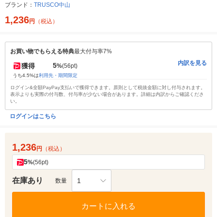
ブランド：
TRUSCO中山
1,236
円
（税込）
お買い物でもらえる特典
最大付与率7%
内訳を見る
5
獲得
%
(56pt)
うち4.5%は
利用先・期間限定
ログイン&全額PayPay支払いで獲得できます。原則として税抜金額に対し付与されます。
表示よりも実際の付与数、付与率が少ない場合があります。詳細は内訳からご確認くださ
い。
ログインはこちら
1,236
円
（税込）
5
%
(56pt)
在庫あり
1
数量
カートに入れる