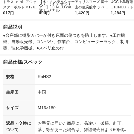
トラスコ中山 アジャ
【水・ミネラルウォー
アイリスフーズ 富士
UCC上島珈琲 
スターボルト M12X1
ター】LOHACO Wate
山の強炭酸水 ラベル
OTONOU（
00 500kgタイプ NB-2
617
r（ロハコウォータ
490
レス 500ml 1箱（24
1,420
ウ） by BLAC
1,284
円
円
円
円
-12X100 1個 231-426
ー）2L ラベルレス 1
本入）
00ml 1セッ
6
箱（5本入）（イチオ
商品説明
シ） オリジナル
●台座部に樹脂カバーが付き床面の傷つきを防止します。●工作機
械、自動販売機、コンベヤ、作業台、コンピューターラック、制御
盤、理化学機械。●スベリ止め付
商品仕様/スペック
規格
RoHS2
生産国
中国
サイズ
M16×180
返品・交換に
お手元に届いた商品に、品違い、破損、乱丁、
ついて
落丁等があった場合は、雑誌発売日より60日以