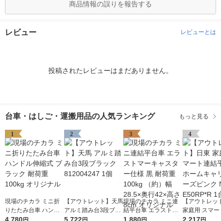
商品情報の誤りを報告する
レビュー
レビューとは
投稿されたレビューはまだありません。
台車・はしご・運搬用品の人気ランキング
もっと見る
1
2
3
4
現場のチカラ ミニ折
【アウトレット】天馬
現場のチカラ ミニ連
【アウトレッ
りたたみ台車 ハンド
アルミ踏み台3段ブラ
結平台車 エラストマ
家庭用 スマー
ル伸縮式 ブラック 耐
4,780
ック 812004247 1個
5,722
ーキャスター仕様 黒
1,880
平台車ホーム
2,217
円
円
円
円