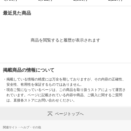
荷重100kg オリジナ
耐荷重100kg （約）
ローズピンク N
ル
幅28.5×奥行42×高さ8
0RP*R 1台
最近見た商品
cm オリジナル
商品を閲覧すると履歴が表示されます
掲載商品の情報について
・
掲載している情報の精度には万全を期しておりますが、その内容の正確性、
安全性、有用性を保証するものではありません。
・
現在ご覧になっているページは、この商品を取り扱うストアによって運営さ
れています。ページに記載されている内容や商品、ご購入に関するご質問
は、直接各ストアにお問い合わせください。
ページトップへ
関連サイト・ヘルプ・その他