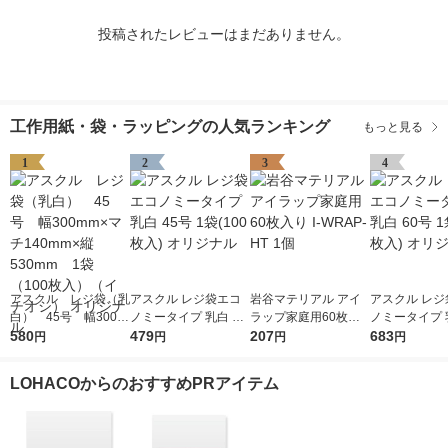
投稿されたレビューはまだありません。
工作用紙・袋・ラッピングの人気ランキング
もっと見る
1
2
3
4
アスクル レジ袋（乳
アスクル レジ袋エコ
岩谷マテリアル アイ
アスクル レジ
白） 45号 幅300m
ノミータイプ 乳白 45
ラップ家庭用60枚入
ノミータイプ 乳
m×マチ140mm×縦53
580
号 1袋(100枚入) オリ
479
り I-WRAP-HT 1個
207
号 1袋(100枚
683
円
円
円
円
0mm 1袋（100枚
ジナル
ジナル
入）（イチオシ） オ
LOHACOからのおすすめPRアイテム
リジナル