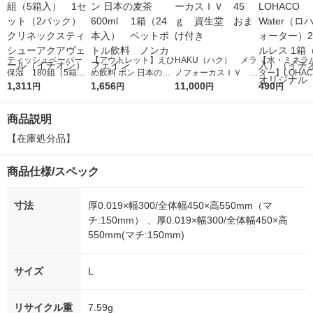
ティッシュペーパー
【アウトレット】えひ
HAKU（ハク） メラ
【水・ミネラ
保湿 180組（5箱
め飲料 ポン 日本の麦
ノフォーカスＩＶ 4
ター】LOHACO
入） 1セット（2パ
1,311
茶 600ml 1箱（2
1,656
5ｇ 資生堂 おまけ
11,000
r（ロハコウォ
490
円
円
円
円
ック） クリネックス
4本入） ペットボト
付き
ー）2L ラベル
ティシューアクアヴェ
ル飲料 ノンカフェイ
箱（5本入）
商品説明
ール（イチオシ）
ン
シ） オリジナ
【在庫処分品】
商品仕様/スペック
寸法
厚0.019×幅300/全体幅450×高550mm（マ
チ:150mm） 、厚0.019×幅300/全体幅450×高
550mm(マチ:150mm)
サイズ
L
リサイクル重
7.59g