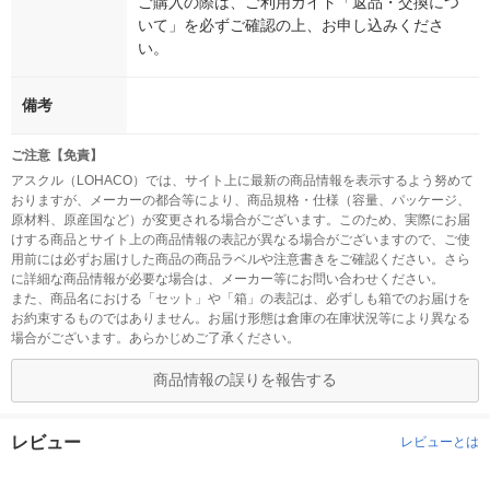
ご購入の際は、ご利用ガイド「返品・交換につ
いて」を必ずご確認の上、お申し込みくださ
い。
備考
ご注意【免責】
アスクル（LOHACO）では、サイト上に最新の商品情報を表示するよう努めて
おりますが、メーカーの都合等により、商品規格・仕様（容量、パッケージ、
原材料、原産国など）が変更される場合がございます。このため、実際にお届
けする商品とサイト上の商品情報の表記が異なる場合がございますので、ご使
用前には必ずお届けした商品の商品ラベルや注意書きをご確認ください。さら
に詳細な商品情報が必要な場合は、メーカー等にお問い合わせください。
また、商品名における「セット」や「箱」の表記は、必ずしも箱でのお届けを
お約束するものではありません。お届け形態は倉庫の在庫状況等により異なる
場合がございます。あらかじめご了承ください。
商品情報の誤りを報告する
レビュー
レビューとは