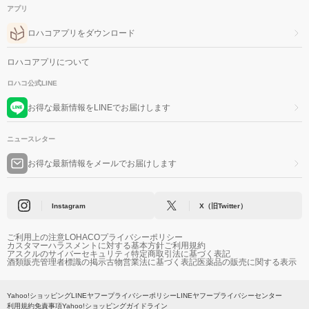
アプリ
ロハコアプリをダウンロード
ロハコアプリについて
ロハコ公式LINE
お得な最新情報をLINEでお届けします
ニュースレター
お得な最新情報をメールでお届けします
Instagram
X（旧Twitter）
ご利用上の注意
LOHACOプライバシーポリシー
カスタマーハラスメントに対する基本方針
ご利用規約
アスクルのサイバーセキュリティ
特定商取引法に基づく表記
酒類販売管理者標識の掲示
古物営業法に基づく表記
医薬品の販売に関する表示
Yahoo!ショッピング
LINEヤフープライバシーポリシー
LINEヤフープライバシーセンター
利用規約
免責事項
Yahoo!ショッピングガイドライン