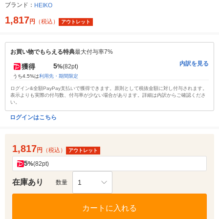
ブランド：
HEIKO
1,817
円
（税込）
アウトレット
お買い物でもらえる特典
最大付与率7%
内訳を見る
5
獲得
%
(82pt)
うち4.5%は
利用先・期間限定
ログイン&全額PayPay支払いで獲得できます。原則として税抜金額に対し付与されます。
表示よりも実際の付与数、付与率が少ない場合があります。詳細は内訳からご確認くださ
い。
ログインはこちら
1,817
円
（税込）
アウトレット
5
%
(82pt)
在庫あり
1
数量
カートに入れる