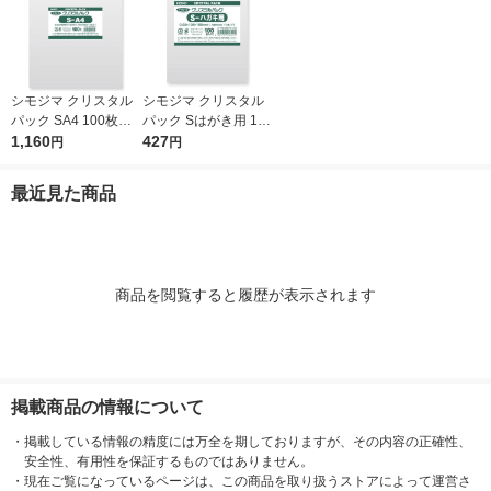
シモジマ クリスタル
シモジマ クリスタル
パック SA4 100枚入 6
パック Sはがき用 100
739200 1袋(100枚入)
1,160
枚入 6751700 1袋(10
427
円
円
0枚入)
最近見た商品
商品を閲覧すると履歴が表示されます
掲載商品の情報について
・
掲載している情報の精度には万全を期しておりますが、その内容の正確性、
安全性、有用性を保証するものではありません。
・
現在ご覧になっているページは、この商品を取り扱うストアによって運営さ