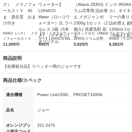
HAKU（ハク） メラ
【水・ミネラルウォー
アタックゼロ（Attack
フレアフレグラ
ノフォーカスＩＶ 4
ター】LOHACO Wate
ZERO) ドラム式専用
ROKA（イロ
5ｇ 資生堂 おまけ
11,000
r（ロハコウォータ
490
詰め替え メガジャン
5,820
イキッドリリ
6,582
円
円
円
円
付き
ー）2L ラベルレス 1
ボ 2300g 1セット（2
柔軟剤 詰め替
箱（5本入）（イチオ
個入) 洗濯洗剤 花王
大 1200ml 
商品説明
シ） オリジナル
（5個入) 花王
【在庫処分品】リベッター用のジョーです
商品仕様/スペック
適合機種
Power Link1500i 、PROSET1600A
品名
ジョー
オレンジブッ
321-2475
ク発注コード