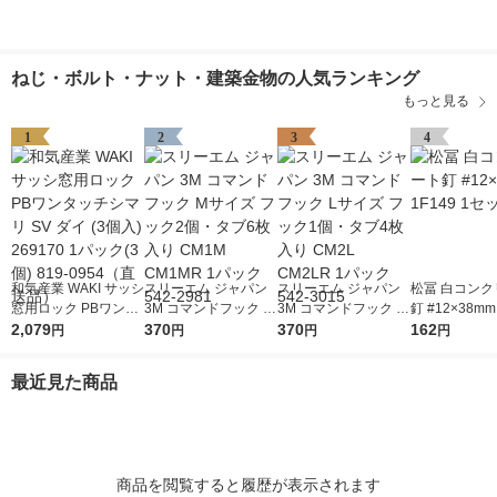
ねじ・ボルト・ナット・建築金物の人気ランキング
もっと見る
1
2
3
4
和気産業 WAKI サッシ
スリーエム ジャパン
スリーエム ジャパン
松冨 白コンク
窓用ロック PBワンタ
3M コマンドフック M
3M コマンドフック L
釘 #12×38mm
ッチシマリ SV ダイ (3
2,079
サイズ フック2個・タ
370
サイズ フック1個・タ
370
1セット
162
円
円
円
円
個入) 269170 1パック
ブ6枚入り CM1M CM
ブ4枚入り CM2L CM2
(3個) 819-0954（直送
1MR 1パック 542-29
LR 1パック 542-3015
最近見た商品
品）
81
商品を閲覧すると履歴が表示されます