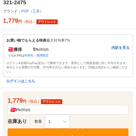
321-2475
ブランド：
POP（工具）
1,779
円
（税込）
アウトレット
お買い物でもらえる特典
最大付与率7%
内訳を見る
5
獲得
%
(80pt)
うち4.5%は
利用先・期間限定
ログイン&全額PayPay支払いで獲得できます。原則として税抜金額に対し付与されます。
表示よりも実際の付与数、付与率が少ない場合があります。詳細は内訳からご確認くださ
い。
ログインはこちら
1,779
円
（税込）
アウトレット
5
%
(80pt)
在庫あり
1
数量