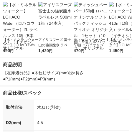
【水・ミネラルウォー
アイリスフーズ 富士
ティッシュペーパー 1
【水・ミネラ
ター】LOHACO Wate
山の強炭酸水 ラベル
50組 ロハコオリジナ
ター】LOHACO
r（ロハコウォータ
490
レス 500ml 1箱（24
1,420
ルソフトパックティッ
470
r 410ml 1箱
1,450
円
円
円
円
ー）2L ラベルレス 1
本入）
シュ フィオナ オリジ
入）ラベルレ
箱（5本入）（イチオ
ナル 1セット（10
オシ） オリジ
商品説明
シ） オリジナル
個：5個入×2パック）
オリジナル
【在庫処分品】●木ねじサイズ(mm)径×長さ
●P1(mm)●P2(mm)●P3(mm)
商品仕様/スペック
取付方法
木ねじ(別売)
D2(mm)
4.5