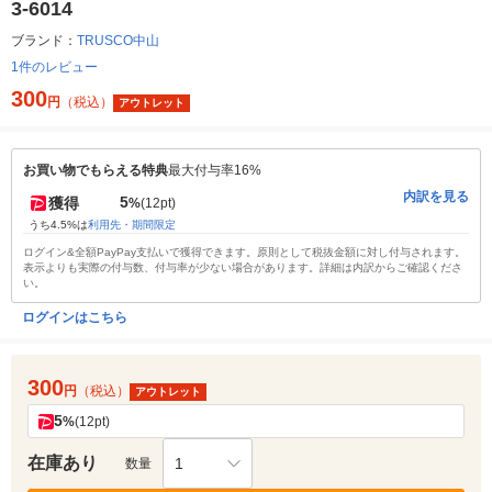
3-6014
ブランド：
TRUSCO中山
1件のレビュー
300
円
（税込）
アウトレット
お買い物でもらえる特典
最大付与率16%
内訳を見る
5
獲得
%
(12pt)
うち4.5%は
利用先・期間限定
ログイン&全額PayPay支払いで獲得できます。原則として税抜金額に対し付与されます。
表示よりも実際の付与数、付与率が少ない場合があります。詳細は内訳からご確認くださ
い。
ログインはこちら
300
円
（税込）
アウトレット
5
%
(12pt)
在庫あり
1
数量