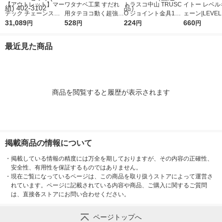
【アウトレット】マー
ワタナベ工業 すだれ
トラスコ中山 TRUSC
イトー レベル
テック チェーンスリ
用タテヨコ動く超強力
O ジョイント金具19
ェーン|LEVEL
ングセット MG2ーGB
31,089
フック SKー23 1セッ
528
型L クロム 寸法39X3
224
HAIN WN-KR
660
円
円
円
円
K8ー2.8T 2m MG2-G
ト（2個入）
9 穴数2 TK19-L2C 1
BK8 1セット(1組) 402
個 283-2071（直送
最近見た商品
-3102
品）
商品を閲覧すると履歴が表示されます
掲載商品の情報について
・
掲載している情報の精度には万全を期しておりますが、その内容の正確性、
安全性、有用性を保証するものではありません。
・
現在ご覧になっているページは、この商品を取り扱うストアによって運営さ
れています。ページに記載されている内容や商品、ご購入に関するご質問
は、直接各ストアにお問い合わせください。
ページトップへ