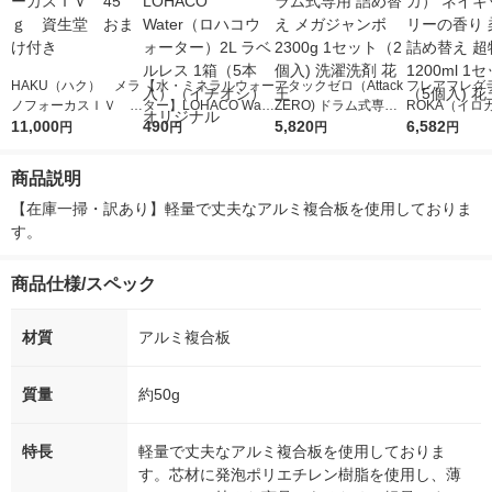
HAKU（ハク） メラ
【水・ミネラルウォー
アタックゼロ（Attack
フレアフレグラ
ノフォーカスＩＶ 4
ター】LOHACO Wate
ZERO) ドラム式専用
ROKA（イロ
5ｇ 資生堂 おまけ
11,000
r（ロハコウォータ
490
詰め替え メガジャン
5,820
イキッドリリ
6,582
円
円
円
円
付き
ー）2L ラベルレス 1
ボ 2300g 1セット（2
柔軟剤 詰め替
箱（5本入）（イチオ
個入) 洗濯洗剤 花王
大 1200ml 
商品説明
シ） オリジナル
（5個入) 花王
【在庫一掃・訳あり】軽量で丈夫なアルミ複合板を使用しておりま
す。
商品仕様/スペック
材質
アルミ複合板
質量
約50g
特長
軽量で丈夫なアルミ複合板を使用しておりま
す。芯材に発泡ポリエチレン樹脂を使用し、薄