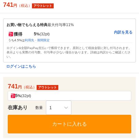
741
円
（税込）
アウトレット
お買い物でもらえる特典
最大付与率11%
内訳を見る
5
獲得
%
(32pt)
うち4.5%は
利用先・期間限定
ログイン&全額PayPay支払いで獲得できます。原則として税抜金額に対し付与されます。
表示よりも実際の付与数、付与率が少ない場合があります。詳細は内訳からご確認くださ
い。
ログインはこちら
741
円
（税込）
アウトレット
5
%
(32pt)
在庫あり
1
数量
カートに入れる