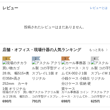
レビュー
レビューとは
投稿されたレビューはまだありません。
店舗・オフィス・現場什器の人気ランキング
もっと見る
1
2
3
4
現場のチカラ 買い物
アスクル アクリル製
カール事務器 コイン
アスクル アク
カゴ 28.8L 幅515×
コの字型ディスプレイ
ケース・スリム CX-0
コの字型ディ
奥行358×高さ252mm
690
L 1個 オリジナル
791
02-J 1個 小銭ケース
698
M 1個 オリジ
625
円
円
円
円
カーキ 1個 オリジ
小銭仕分けケース 収
ナル
納 硬貨ケース