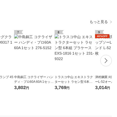
もっと見る
7
8
9
46%OFF
ランプ 45
中島銅工 コテライザー ハン
トラスコ中山 エキストラク
津村鋼業 刈払
ディ・プロ60A 60A 1セット
ターセット ラセン型 6本組
ーL-52オールラ
276-5152
プラケース EXS-1816 1セッ
255×2.0×52 1
3,802
3,769
3,014
円
円
円
ト 231-9322