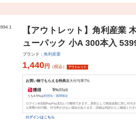
【アウトレット】角利産業 
ューパック 小A 300本入 5399
角利産業
ブランド：
1,440
円
（税込）
アウトレット
お買い物でもらえる特典
最大付与率7%
5
獲得
%
(65pt)
うち4.5%は
利用先・期間限定
ログイン&全額PayPay支払いで獲得できます。原則として税抜金額に対し付与
も実際の付与数、付与率が少ない場合があります。詳細は内訳からご確認くださ
ログインはこちら