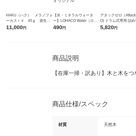
HAKU（ハク） メラノフォ
【水・ミネラルウォータ
アタックゼロ（Attack
ーカスＩＶ 45ｇ 資生
ー】LOHACO Water（ロハ
O) ドラム式専用 詰め
堂 おまけ付き
コウォーター）2L ラベルレ
ガジャンボ 2300g 1
11,000
490
5,820
円
円
円
ス 1箱（5本入）（イチオ
（2個入) 洗濯洗剤 花
シ） オリジナル
商品説明
【在庫一掃・訳あり】木と木をつ
商品仕様/スペック
材質
天然木