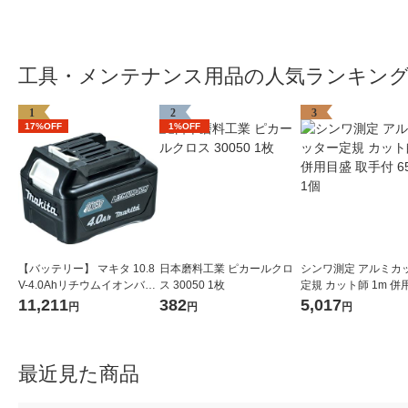
工具・メンテナンス用品の人気ランキン
1
2
3
17%OFF
1%OFF
【バッテリー】 マキタ 10.8
日本磨料工業 ピカールクロ
シンワ測定 アルミカ
V-4.0Ahリチウムイオンバッ
ス 30050 1枚
定規 カット師 1m 併
テリ A-59863 BL1040B 1個
取手付 65093 1個
11,211
382
5,017
円
円
円
最近見た商品