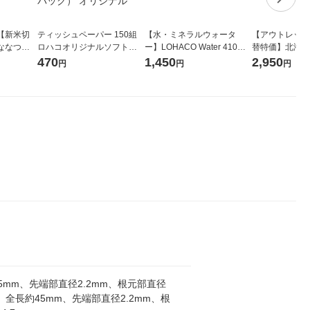
【新米切
ティッシュペーパー 150組
【水・ミネラルウォータ
【アウトレット
ななつぼ
ロハコオリジナルソフトパ
ー】LOHACO Water 410ml
替特価】北海道
袋 令和7年産
ックティッシュ フィオナ オ
1箱（20本入）ラベルレス
し 精白米 5kg
470
1,450
2,950
円
円
円
ジナル
リジナル 1セット（10個：
（イチオシ） オリジナル
米 木徳神糧 オ
5個入×2パック） オリジナ
ル
5mm、先端部直径2.2mm、根元部直径
m 、全長約45mm、先端部直径2.2mm、根