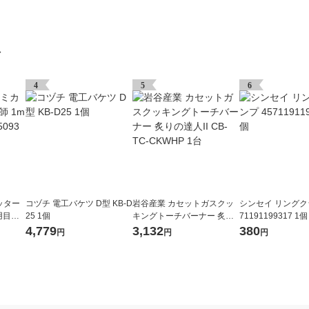
グ
4
5
6
ッター
コヅチ 電工バケツ D型 KB-D
岩谷産業 カセットガスクッ
シンセイ リングク
用目盛
25 1個
キングトーチバーナー 炙り
71191199317 1個
の達人II CB-TC-CKWHP 1台
4,779
3,132
380
円
円
円