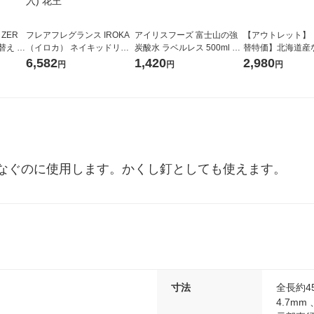
 ZER
フレアフレグランス IROKA
アイリスフーズ 富士山の強
【アウトレット】
替え メ
（イロカ） ネイキッドリリ
炭酸水 ラベルレス 500ml 1
替特価】北海道産
セット
ーの香り 柔軟剤 詰め替え 超
箱（24本入）
し 無洗米 5kg 1
6,582
1,420
2,980
円
円
円
王
特大 1200ml 1セット（5個
米 木徳神糧 オリ
入) 花王
なぐのに使用します。かくし釘としても使えます。
寸法
全長約4
4.7m