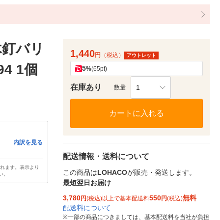
木釘バリ
1,440
円
（税込）
アウトレット
4 1個
5
%
(65pt)
在庫あり
1
数量
カートに入れる
内訳を見る
配送情報・送料について
されます。表示より
この商品は
LOHACO
が販売・発送します。
い。
最短翌日お届け
3,780
550
無料
円
(税込)以上で基本配送料
円
(税込)
配送料について
※
一部の商品につきましては、基本配送料を当社が負担