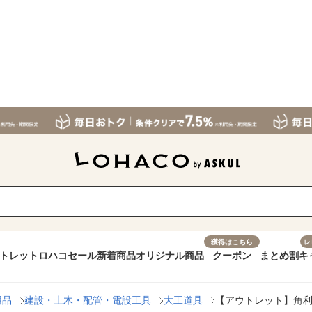
獲得はこちら
レ
トレット
ロハコセール
新着商品
オリジナル商品
クーポン
まとめ割
キ
用品
建設・土木・配管・電設工具
大工道具
【アウトレット】角利産業