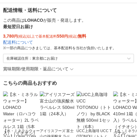
配送情報・送料について
この商品は
LOHACO
が販売・発送します。
最短翌日お届け
3,780
550
無料
円
(税込)以上で基本配送料
円
(税込)
配送料について
※
一部の商品につきましては、基本配送料を当社が負担いたします。
在庫確認住所：東京都にお届け
賞味期限/使用期限・返品について
こちらの商品もおすすめ
【水・ミネラルウォー
アイリスフーズ 富士
UCC上島珈琲 UCC T
【水・ミネラ
ター】LOHACO Wate
山の強炭酸水 ラベル
OTONOU（トトノ
ター】LOHACO