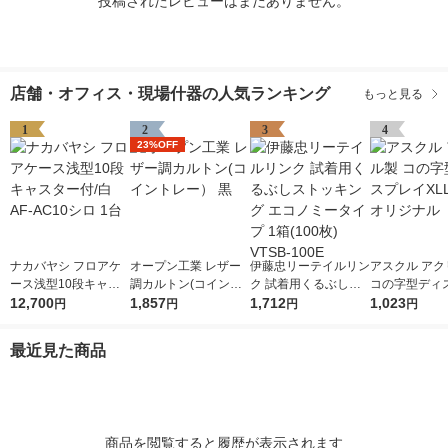
投稿されたレビューはまだありません。
店舗・オフィス・現場什器の人気ランキング
もっと見る
1
2
3
4
23%OFF
ナカバヤシ フロアケ
オープン工業 レザー
伊藤忠リーテイルリン
アスクル アク
ース浅型10段キャス
調カルトン(コイント
ク 試着用くるぶしス
コの字型ディ
ター付/白 AF-AC10シ
12,700
レー） 黒
1,857
トッキング エコノミ
1,712
XLL 1個 オ
1,023
円
円
円
円
ロ 1台
ータイプ 1箱(100枚)
VTSB-100E
最近見た商品
商品を閲覧すると履歴が表示されます