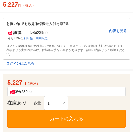
5,227
円
（税込）
お買い物でもらえる特典
最大付与率7%
内訳を見る
5
獲得
%
(239pt)
うち4.5%は
利用先・期間限定
ログイン&全額PayPay支払いで獲得できます。原則として税抜金額に対し付与されます。
表示よりも実際の付与数、付与率が少ない場合があります。詳細は内訳からご確認くださ
い。
ログインはこちら
5,227
円
（税込）
5
%
(239pt)
在庫あり
1
数量
カートに入れる