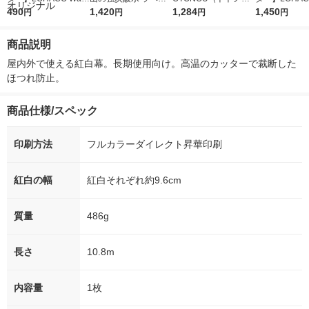
r（ロハコウォータ
490
レス 500ml 1箱（24
1,420
ウ） by BLACK無糖 5
1,284
r 410ml 1箱
1,450
円
円
円
円
ー）2L ラベルレス 1
本入）
00ml 1セット（6本）
入）ラベルレ
箱（5本入）（イチオ
オシ） オリジ
商品説明
シ） オリジナル
屋内外で使える紅白幕。長期使用向け。高温のカッターで裁断した
ほつれ防止。
商品仕様/スペック
印刷方法
フルカラーダイレクト昇華印刷
紅白の幅
紅白それぞれ約9.6cm
質量
486g
長さ
10.8m
内容量
1枚