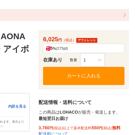
AONA
6,025
円
（税込）
アウトレット
ー アイボ
5
%
(275pt)
在庫あり
1
数量
カートに入れる
配送情報・送料について
内訳を見る
この商品は
LOHACO
が販売・発送します。
最短翌日お届け
されます。表示より
い。
3,780
550
無料
円
(税込)以上で基本配送料
円
(税込)
配送料について