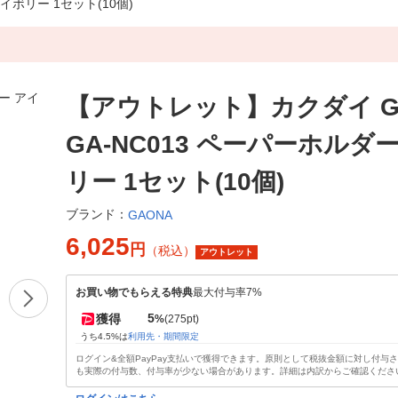
イボリー 1セット(10個)
【アウトレット】カクダイ G
GA-NC013 ペーパーホルダ
リー 1セット(10個)
ブランド：
GAONA
6,025
円
（税込）
アウトレット
お買い物でもらえる特典
最大付与率7%
5
獲得
%
(275pt)
うち4.5%は
利用先・期間限定
ログイン&全額PayPay支払いで獲得できます。原則として税抜金額に対し付与
も実際の付与数、付与率が少ない場合があります。詳細は内訳からご確認くださ