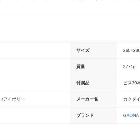
サイズ
265×28
質量
2771g
付属品
ビス30
ー/アイボリー
メーカー名
カクダ
ブランド
GAONA