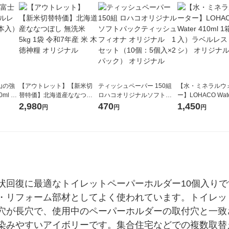
山の強
【アウトレット】【新米切
ティッシュペーパー 150組
【水・ミネラルウ
ml 1
替特価】北海道産ななつぼ
ロハコオリジナルソフトパ
ー】LOHACO Wate
し 無洗米 5kg 1袋 令和7年産
ックティッシュ フィオナ オ
1箱（20本入）ラ
2,980
470
1,450
円
円
円
米 木徳神糧 オリジナル
リジナル 1セット（10個：
（イチオシ） オ
5個入×2パック） オリジナ
ル
状回復に最適なトイレットペーパーホルダー10個入り
・リフォーム部材としてよく使われています。トイレッ
穴が長穴で、使用中のペーパーホルダーの取付穴と一致
染みやすいアイボリーです。集合住宅などでの複数取替