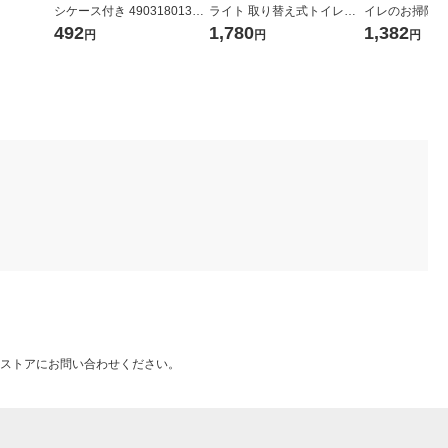
シケース付き 49031801350
ライト 取り替え式トイレク
イレのお掃除シ
59 1個
リーナー(防菌・防汚EX) T-5
手 ミントの香
492
1,780
1,382
円
円
円
57-18RF A EX (取り替え用ス
そうじシート 1
ポンジ18個入)
ク（12枚入×2個
ストアにお問い合わせください。