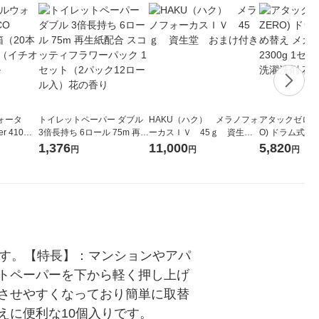
ォータ
トイレットペーパー ダブル
HAKU（ハク） メラノフォ
アタックゼロ（At
r 410ml
3倍長持ち 6ロール 75m 再生
ーカスＩＶ 45ｇ 資生
O) ドラム式専
ベルレス
紙配合 スコッティフラワー
堂 おまけ付き
ガジャンボ 230
1,376
11,000
5,820
円
円
円
リジナル
パック 1セット（2パック12
（2個入) 洗濯
ロール入）花の香り
です。【特長】：マンションやアパ
トペーパーを下から軽く押し上げ
させやすくなっており簡単に取替
えに便利な10個入りです。