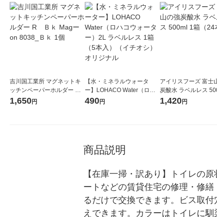
吉川国工業所 マグネットキ
【水・ミネラルウォータ
アイリスフーズ 富士
ッチンペーパーホルダー R
ー】LOHACO Water（ロハ
炭酸水 ラベルレス 500
Ｂｋ Magーon 8038_Ｂｋ
コウォーター）2L ラベルレ
箱（24本入）
1,650
490
1,420
円
円
円
1個
ス 1箱（5本入）（イチオ
シ） オリジナル
商品説明
【在庫一掃・訳あり】トイレの原
ートなどの賃貸住宅の修理・修繕
るだけで交換できます。ビス取付
えできます。カラーはトイレに馴