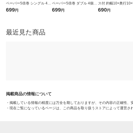
ペーパー5倍巻 シングル 4個
ペーパー5倍巻 ダブル 4個入
ス付 約幅10×奥行10
入り 1個あたり長さ250m 良
り 1個あたり長さ125m 良品
cm 良品計画
699
699
690
円
円
円
品計画
計画
最近見た商品
掲載商品の情報について
・
掲載している情報の精度には万全を期しておりますが、その内容の正確性、
・
現在ご覧になっているページは、この商品を取り扱うストアによって運営さ