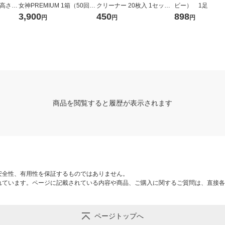
×高さ38
女神PREMIUM 1箱（50回
クリーナー 20枚入 1セット
ビー） 1足
分）
（1個×3） 良品計画（イチ
3,900
450
898
円
円
円
オシ）
商品を閲覧すると履歴が表示されます
安全性、有用性を保証するものではありません。
れています。ページに記載されている内容や商品、ご購入に関するご質問は、直接各
ページトップへ