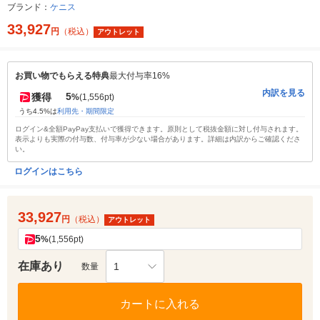
ブランド：
ケニス
33,927
円
（税込）
アウトレット
お買い物でもらえる特典
最大付与率16%
内訳を見る
5
獲得
%
(1,556pt)
うち4.5%は
利用先・期間限定
ログイン&全額PayPay支払いで獲得できます。原則として税抜金額に対し付与されます。
表示よりも実際の付与数、付与率が少ない場合があります。詳細は内訳からご確認くださ
い。
ログインはこちら
33,927
円
（税込）
アウトレット
5
%
(1,556pt)
在庫あり
1
数量
カートに入れる