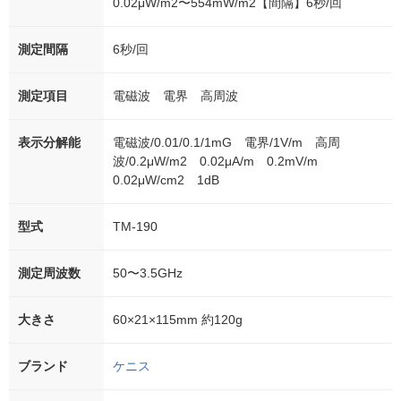
0.02μW/m2〜554mW/m2【間隔】6秒/回
測定間隔
6秒/回
測定項目
電磁波 電界 高周波
表示分解能
電磁波/0.01/0.1/1mG 電界/1V/m 高周
波/0.2μW/m2 0.02μA/m 0.2mV/m
0.02μW/cm2 1dB
型式
TM-190
測定周波数
50〜3.5GHz
大きさ
60×21×115mm 約120g
ブランド
ケニス