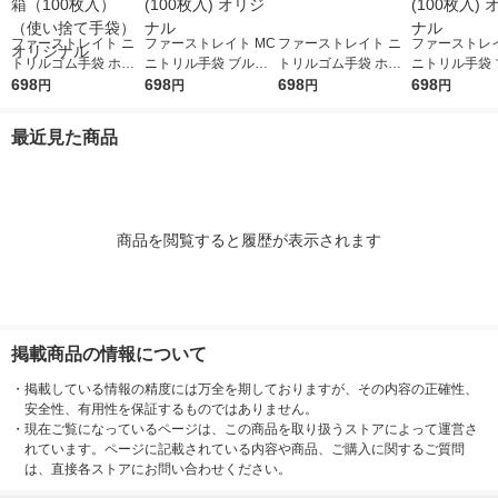
ファーストレイト ニ
ファーストレイト MC
ファーストレイト ニ
ファーストレイ
トリルゴム手袋 ホワ
ニトリル手袋 ブルー
トリルゴム手袋 ホワ
ニトリル手袋 
イト 35粉無し L FR-6
698
35粉なし M FR-6107
698
イト 35粉無し M FR-6
698
35粉なし S FR
698
円
円
円
円
303 1箱（100枚入）
1箱(100枚入) オリジ
302 1箱（100枚入）
1箱(100枚入)
（使い捨て手袋） オ
ナル
（使い捨て手袋） オ
ナル
最近見た商品
リジナル
リジナル
商品を閲覧すると履歴が表示されます
掲載商品の情報について
・
掲載している情報の精度には万全を期しておりますが、その内容の正確性、
安全性、有用性を保証するものではありません。
・
現在ご覧になっているページは、この商品を取り扱うストアによって運営さ
れています。ページに記載されている内容や商品、ご購入に関するご質問
は、直接各ストアにお問い合わせください。