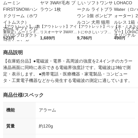
【アウトレット】（数
【アウトレット】アイ
【アウトレット】ペッ
【水・ミネラ
量限定）ムーミン FIR
リスオーヤマ 3WAY毛
トにやさしい ソフト
ター】LOHACO
STSNOWハンドクリ
523
布 ブラウン 1枚
1,689
ワンサークル ライト
9,786
r（ロハコウォ
490
円
円
円
円
ーム（ホワイトムス
ブラウン 1個 ボンビ
ー）2L ラベル
ク） 25mL ギフト グ
アルコン 犬用 猫用
箱（5本入）
商品説明
ローバルプロダクトプ
シ） オリジナ
ランニング
【在庫処分品】●電磁波・電界・高周波の強度を2.4インチのカラー
液晶画面に同時に表示できる電磁界強度計です。電磁波は3軸で測
定・表示します。 ●携帯電話・医療機器・家電製品・コンピュー
タ・工業電子機器などから発生する電磁波の測定に適しています。
商品仕様/スペック
機能
アラーム
質量
約120g