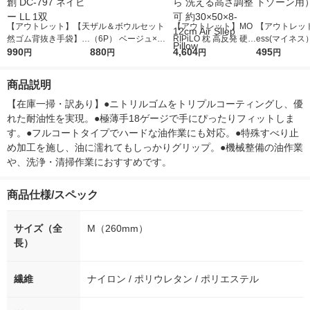
【アウトレット】【天
ザル＆ボウルセット
【アウトレット】MO
【アウトレット
然ゴム背抜き手袋】
（6P） ベージュ×ホ
RIPiLO 枕 高反発 硬め
ess(マイネス
ウィード DEXCUT 耐
990
ワイト LAKOLE/ラコ
880
3D 空気の上で眠るま
4,604
替刃3個入（V
495
円
円
円
円
切創 DC-797 ネイビ
レ
くら 洗える高さ調整
ケートゾーン用
ー LL 1双
可 約30×50×8-12cm A
印
商品説明
ir Sllep Pillow
【在庫一掃・訳あり】●ニトリルゴムをトリプルコーティングし、優
れた耐油性を実現。●極薄手18ゲージで手にぴったりフィットしま
す。●フルコートタイプでハードな油作業にも対応。●特殊すべり止
め加工を施し、油に濡れてもしっかりグリップ。●機械整備の油作業
や、洗浄・清掃作業におすすめです。
商品仕様/スペック
サイズ（全
M（260mm）
長）
繊維
ナイロン / ポリウレタン / ポリエステル