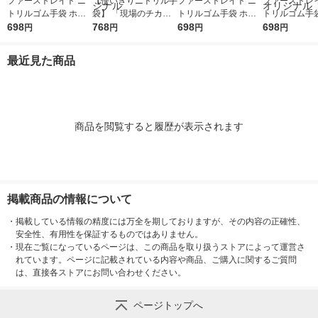
ファーストレイト ニ
【使いきりニトリル手
ファーストレイト ニ
ファーストレイ
トリルゴム手袋 ホワ
袋】 「現場のチカ
トリルゴム手袋 ホワ
トリルゴム手袋
イト 35粉無し M FR-6
698
ラ」 ニトリル手袋薄
768
イト 35粉無し S FR-6
698
イト 35粉無し L
698
円
円
円
円
302 1箱（100枚入）
手 粉無し ホワイト M
301 1箱（100枚入）
303 1箱（10
（使い捨て手袋） オ
1箱（100枚入） オリ
（使い捨て手袋） オ
（使い捨て手袋
最近見た商品
リジナル
ジナル
リジナル
リジナル
商品を閲覧すると履歴が表示されます
掲載商品の情報について
・
掲載している情報の精度には万全を期しておりますが、その内容の正確性、
安全性、有用性を保証するものではありません。
・
現在ご覧になっているページは、この商品を取り扱うストアによって運営さ
れています。ページに記載されている内容や商品、ご購入に関するご質問
は、直接各ストアにお問い合わせください。
ページトップへ