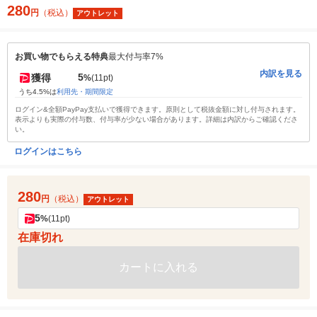
280
円
（税込）
アウトレット
お買い物でもらえる特典
最大付与率7%
内訳を見る
5
獲得
%
(11pt)
うち4.5%は
利用先・期間限定
ログイン&全額PayPay支払いで獲得できます。原則として税抜金額に対し付与されます。
表示よりも実際の付与数、付与率が少ない場合があります。詳細は内訳からご確認くださ
い。
ログインはこちら
280
円
（税込）
アウトレット
5
%
(11pt)
在庫切れ
カートに入れる