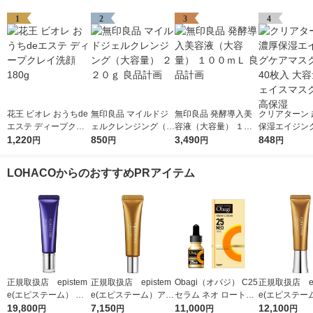
1
2
3
4
花王 ビオレ おうちde
無印良品 マイルドジ
無印良品 発酵導入美
クリアターン 
エステ ディープクレ
ェルクレンジング（大
容液（大容量） １０
保湿エイジン
イ洗顔 180g
1,220
容量） ２２０ｇ 良品
850
０ｍＬ 良品計画
3,490
スクEX 40枚
848
円
円
円
円
計画
フェイスマスク
高保湿
LOHACOからのおすすめPRアイテム
正規取扱店 epistem
正規取扱店 epistem
Obagi（オバジ） C25
正規取扱店 ep
e(エピステーム） ス
e(エピステーム）アイ
セラム ネオ ロート製
e(エピステー
テムサイエンスアイ 1
19,800
パーフェクトショット
7,150
薬
11,000
パーフェクト
12,100
円
円
円
円