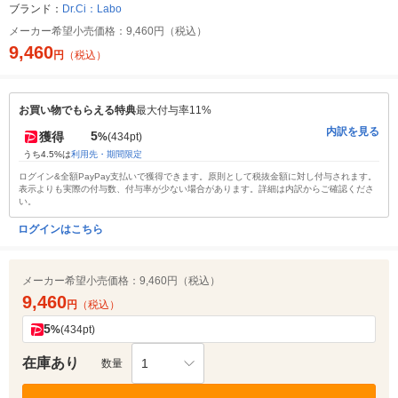
ブランド：
Dr.Ci：Labo
メーカー希望小売価格：
9,460円（税込）
9,460
円
（税込）
お買い物でもらえる特典
最大付与率11%
内訳を見る
5
獲得
%
(434pt)
うち4.5%は
利用先・期間限定
ログイン&全額PayPay支払いで獲得できます。原則として税抜金額に対し付与されます。
表示よりも実際の付与数、付与率が少ない場合があります。詳細は内訳からご確認くださ
い。
ログインはこちら
メーカー希望小売価格：
9,460円（税込）
9,460
円
（税込）
5
%
(434pt)
在庫あり
1
数量