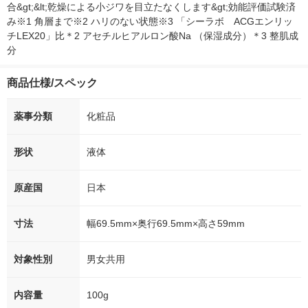
合&gt;&lt;乾燥による小ジワを目立たなくします&gt;効能評価試験済
み※1 角層まで※2 ハリのない状態※3 「シーラボ　ACGエンリッ
チLEX20」比＊2 アセチルヒアルロン酸Na （保湿成分）＊3 整肌成
分
商品仕様/スペック
薬事分類
化粧品
形状
液体
原産国
日本
寸法
幅69.5mm×奥行69.5mm×高さ59mm
対象性別
男女共用
内容量
100g