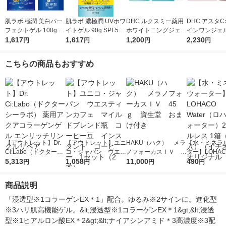
肌ラボ 極潤 美白パー
肌ラボ 濃極潤 UVホワ
DHC ルクスミー薬用
DHC アスタ
フェクトゲル 100g ロ
イトゲル 90g SPF50+
ホワイトニングジェル
インワンジェルS
ート製薬 オールイン
1,617
PA++++ オールインワ
1,617
120g 保湿オールイン
1,200
g アスタキサ
2,230
円
円
円
円
ワンジェル
ン 日焼け止め ロート
ワン 肌荒れ 美白 透明
無香料 オール
製薬
感 うるおい
ン ディーエイ
こちらの商品もおすすめ
【アウトレット】Dr.
【アウトレット】ユニ
HAKU（ハク） メラ
【水・ミネラ
Ci:Labo（ドクターシ
コ・ジャパン ウエス
ノフォーカスＩＶ 4
ター】LOHACO
ーラボ） 薬用アクア
5,313
ティンカフェ マイル
1,058
5ｇ 資生堂 おまけ
11,000
r（ロハコウォ
490
円
円
円
円
コラーゲンゲル エン
ドブレンド瓶 コーヒ
付き
ー）2L ラベル
リッチリンクルリペア
ー豆 インスタント
箱（5本入）
商品説明
コーヒー 1セット
シ） オリジナ
（2本）
「浸透型※1コラーゲンEX＊1」配合。ゆるみ※2サインに。進化型
※3ハリ肌高機能ゲル。&lt;浸透型※1コラーゲンEX＊1&gt;&lt;浸透
型※1ヒアルロン酸EX＊2&gt;&lt;ナイアシンアミド＊3高濃度※3配