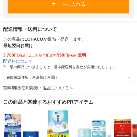
カートに入れる
配送情報・送料について
この商品は
LOHACO
が販売・発送します。
最短翌日お届け
3,780
550
無料
円
(税込)以上で基本配送料
円
(税込)
配送料について
※
一部の商品につきましては、基本配送料を当社が負担いたします。
在庫確認住所：東京都にお届け
賞味期限/使用期限・返品について
この商品と関連するおすすめPRアイテム