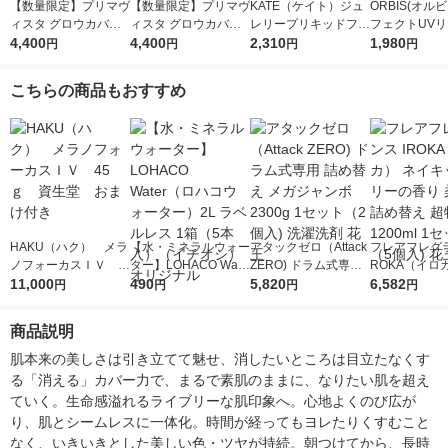
【数量限定】プリマヴ
【数量限定】プリマヴ
KATE（ケイト）ジュ
ORBIS(オル
ィスタ グロウカバー
ィスタ グロウカバー
レリープリキッドファ
フェクトUV
クッション オークル
4,400
クッション オークル
4,400
ンデーション 01 やや
2,310
ファンデーシ
1,980
円
円
円
円
０５＆ケース セット
０３＆ケース セット
明るめ カネボウ 月夜
フ無)ナチュラル
おまけつき
おまけつき
の海月
mL SPF50PA
こちらの商品もおすすめ
HAKU（ハク） メラ
【水・ミネラルウォー
アタックゼロ（Attack
フレアフレグラ
ノフォーカスＩＶ 4
ター】LOHACO Wate
ZERO) ドラム式専用
ROKA（イロ
5ｇ 資生堂 おまけ
11,000
r（ロハコウォータ
490
詰め替え メガジャン
5,820
イキッドリリ
6,582
円
円
円
円
付き
ー）2L ラベルレス 1
ボ 2300g 1セット（2
柔軟剤 詰め替
箱（5本入）（イチオ
個入) 洗濯洗剤 花王
大 1200ml 
商品説明
シ） オリジナル
（5個入) 花王
肌本来の美しさは引き立てて魅せ、消したいところは目立たなくす
る「消える」カバー力で、まるで素肌のままに、なりたい肌を超え
ていく。生命感溢れるライブリーな肌印象へ。心地よくのび広が
り、肌とシームレスに一体化。時間が経ってもヨレたりくすむこと
なく、いきいきとした美しい色・ツヤが持続。朝つけてから、長時