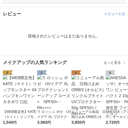
レビュー
レビューとは
投稿されたレビューはまだありません。
メイクアップの人気ランキング
もっと見る
1
2
3
4
【WEB限定色】KATE
ラ ロッシュ ポゼ UV
リニューアル前品 日
ANESSA（ア
（ケイト）リップモン
イデア XL プロテクシ
焼け止め ORBIS (オル
サ）オールイ
スター 04 パンプキン
1,540
ョントーンアップ ロ
3,960
ビス) リンクルブライ
3,850
ビューティーパ
2,720
円
円
円
円
ワイン カネボウ 口紅
ーズ+ SPF50+・PA
トUVプロテクター 50
10g SPF50+