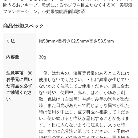
間うるおいキープ。乾燥による小ジワを目立たなくする※　美容液
ファンデーション。※効果効能評価試験済
商品仕様/スペック
寸法
幅58mm×奥行き62.5mm×高さ53.5mm
内容量
30g
注意事項 ※
・傷、はれもの、湿疹等異常のあるところには
お手元に届い
使用しないでください。・肌に異常が生じてい
た商品を必ず
ないかよく注意してご使用ください。肌に合わ
ご確認くださ
ない時や、使用中、赤み、はれ、かゆみ、刺
い
激、色抜け（白斑等）や黒ずみ等の異常が出た
時、また日光があたって同じような異常が出た
時は使用を中止し、皮フ科医へ相談してくださ
い。使い続けると症状が悪化することがありま
す。・目に入らないように注意し、入った時
は、すぐに充分洗い流してください。・子供や
認知症の方などの誤食等を防ぐため、置き場所