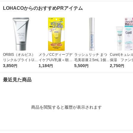
++++
g SPF50+ / PA++++
資生堂 ファン
LOHACOからのおすすめPRアイテム
ョン
ORBIS（オルビス）
メラノCCディープデ
ラッシュリッチ まつ
Curel(キュレ
リンクルブライトUV
イケアUV乳液＜朝用
毛美容液 2.5mL 1個
保湿 ファン
プロテクター N 50g
3,850
日焼け止め乳液＞50g
1,184
ロート製薬
5,500
止ベース 30
2,750
円
円
円
円
（医薬部外品）
SPF50+・PA++++ロ
ート製薬
最近見た商品
商品を閲覧すると履歴が表示されます