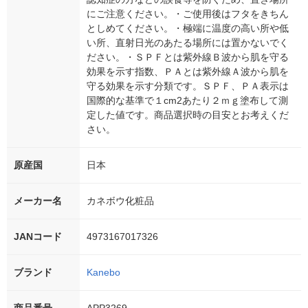
にご注意ください。・ご使用後はフタをきちん
としめてください。・極端に温度の高い所や低
い所、直射日光のあたる場所には置かないでく
ださい。・ＳＰＦとは紫外線Ｂ波から肌を守る
効果を示す指数、ＰＡとは紫外線Ａ波から肌を
守る効果を示す分類です。ＳＰＦ、ＰＡ表示は
国際的な基準で１cm2あたり２ｍｇ塗布して測
定した値です。商品選択時の目安とお考えくだ
さい。
原産国
日本
メーカー名
カネボウ化粧品
JANコード
4973167017326
ブランド
Kanebo