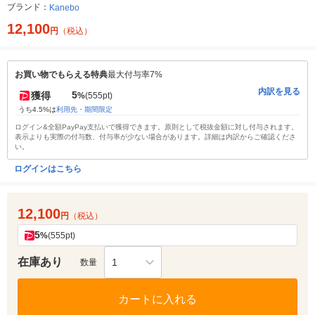
ブランド：
Kanebo
12,100
円
（税込）
お買い物でもらえる特典
最大付与率7%
内訳を見る
5
獲得
%
(555pt)
うち4.5%は
利用先・期間限定
ログイン&全額PayPay支払いで獲得できます。原則として税抜金額に対し付与されます。
表示よりも実際の付与数、付与率が少ない場合があります。詳細は内訳からご確認くださ
い。
ログインはこちら
12,100
円
（税込）
5
%
(555pt)
在庫あり
1
数量
カートに入れる