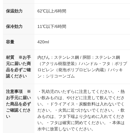
保温効力
62℃以上/6時間
保冷効力
11℃以下/6時間
容量
420ml
材質 ※お手
内びん：ステンレス鋼 / 胴部：ステンレス鋼
元に届いた商
（アクリル樹脂塗装）/ ハンドル・フタ：ポリプ
品を必ずご確
ロピレン（発泡ポリプロピレン内蔵）/ パッキ
認ください
ン：シリコーンゴム
注意事項 ※
・乳幼児のいたずらに注意してください。・熱
お手元に届い
い飲みものは、やけどに注意して飲んでくださ
た商品を必ず
い。・ドライアイス・炭酸飲料は入れないでく
ご確認くださ
ださい。・火気に近づけないでください。・飲
い
みものは、フタ下端より少なめに入れてくださ
い。・フタは確実に閉めてください。・本体は
水中に放置しないでください。