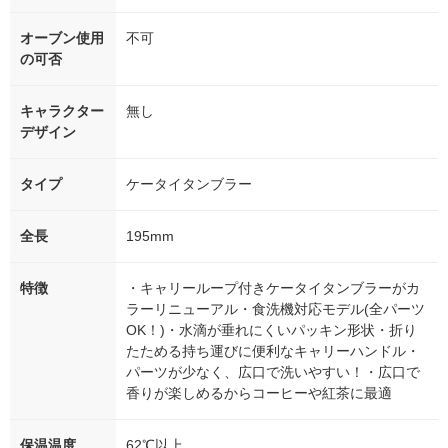
オーブン使用
不可
の可否
キャラクター
無し
デザイン
タイプ
ケータイタンブラー
全長
195mm
特徴
・キャリーループ付きケータイタンブラーがカ
ラーリニューアル・食洗機対応モデル(全パーツ
OK！)・水滴が垂れにくいパッキン形状・折り
たためる持ち運びに便利なキャリーハンドル・
パーツが少なく、広口で洗いやすい！・広口で
香りが楽しめるからコーヒーや紅茶に最適
保温温度
62℃以上