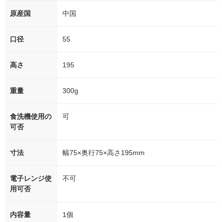
原産国
中国
口径
55
高さ
195
重量
300g
食洗機使用の
可
可否
寸法
幅75×奥行75×高さ195mm
電子レンジ使
不可
用可否
内容量
1個