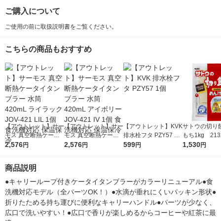
ご購入について
ご使用の前に取扱説明書をご覧ください。
こちらの商品もおすすめ
【アウトレット】サー
【アウトレット】サー
【アウトレット】KVK
サトウの切り
モス 真空断熱ケータ
モス 真空断熱ケータ
排水栓フタ PZY57 1
もち1kg 21
イタンブラー 水筒 42
2,576
イタンブラー 水筒 42
2,576
個
599
サトウ食品
1,530
円
円
円
円
0mL ライラック JOV-
0mL アイボリー JOV-
421 LIL 1個 食洗機対
421 IV 1個 食洗機対応
商品説明
応 保温保冷
保温保冷
●キャリーループ付きケータイタンブラーがカラーリニューアル●食
洗機対応モデル（全パーツOK！）●水滴が垂れにくいパッキン形状●
折りたためる持ち運びに便利なキャリーハンドル●パーツが少なく、
広口で洗いやすい！●広口で香りが楽しめるからコーヒーや紅茶に最