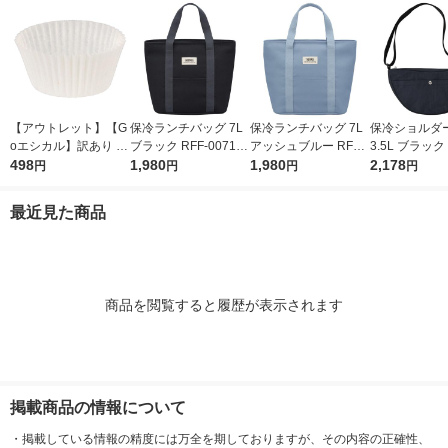
【アウトレット】【G
保冷ランチバッグ 7L
保冷ランチバッグ 7L
保冷ショルダ
oエシカル】訳あり シ
ブラック RFF-0071 B
アッシュブルー RFF-
3.5L ブラック 
モジマ おかずカップ
498
K 1個 トートバッグタ
1,980
0071 ASB 1個 トート
1,980
03 BK 1個 
2,178
円
円
円
円
6号 1本（500枚入）
イプ 4層断熱構造 手
バッグタイプ 4層断熱
ル横3本 保冷
洗いOK サーモス
構造 手洗いOK サーモ
サーモス
最近見た商品
ス
商品を閲覧すると履歴が表示されます
掲載商品の情報について
・
掲載している情報の精度には万全を期しておりますが、その内容の正確性、