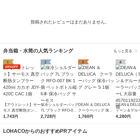
投稿されたレビューはまだありません。
弁当箱・水筒の人気ランキング
もっと見る
1
2
3
4
68%OFF
【アウトレット】サー
保冷ショルダーバッグ
DEAN ＆ DELUCA
DEAN＆DEL
モス 真空断熱タンブ
7L ブラック RFO-007
クーラーバッグ 保冷
ィーン＆デル
ラー 420ml カカオ JD
1,743
BK 1個 ペットボトル
2,728
バッグ グレー S 1個
1,760
クーラーバッグ
4,280
円
円
円
円
Y-420C CAC 1個
縦6本 保冷バッグ サ
ーL 大容量 457
ーモス
22779 1個
LOHACOからのおすすめPRアイテム