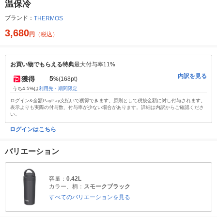
温保冷
ブランド：
THERMOS
3,680
円
（税込）
お買い物でもらえる特典
最大付与率11%
内訳を見る
5
獲得
%
(168pt)
うち4.5%は
利用先・期間限定
ログイン&全額PayPay支払いで獲得できます。原則として税抜金額に対し付与されます。
表示よりも実際の付与数、付与率が少ない場合があります。詳細は内訳からご確認くださ
い。
ログインはこちら
バリエーション
容量：
0.42L
カラー、柄：
スモークブラック
すべてのバリエーションを見る