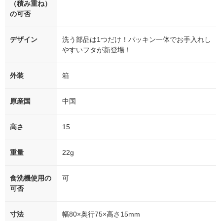
（積み重ね）
の可否
デザイン
洗う部品は1つだけ！パッキン一体でお手入れし
やすいフタが新登場！
外装
箱
原産国
中国
高さ
15
重量
22g
食洗機使用の
可
可否
寸法
幅80×奥行75×高さ15mm