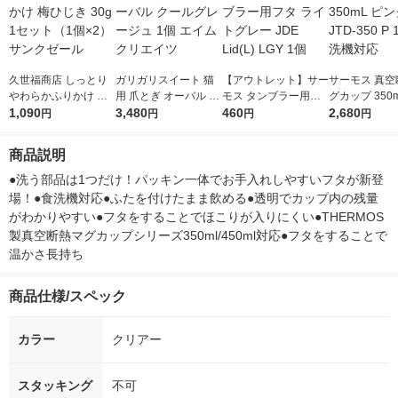
久世福商店 しっとり
ガリガリスイート 猫
【アウトレット】サー
サーモス 真空
やわらかふりかけ 梅
用 爪とぎ オーバル ク
モス タンブラー用フ
グカップ 350
ひじき 30g 1セット
1,090
ールグレージュ 1個
3,480
タ ライトグレー JDE
460
ク JTD-350 P
2,680
円
円
円
円
（1個×2）サンクゼー
エイムクリエイツ
Lid(L) LGY 1個
洗機対応
ル
商品説明
●洗う部品は1つだけ！パッキン一体でお手入れしやすいフタが新登
場！●食洗機対応●ふたを付けたまま飲める●透明でカップ内の残量
がわかりやすい●フタをすることでほこりが入りにくい●THERMOS
製真空断熱マグカップシリーズ350ml/450ml対応●フタをすることで
温かさ長持ち
商品仕様/スペック
カラー
クリアー
スタッキング
不可