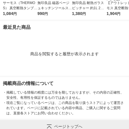
サーモス（THERMO
無印良品 磁器ベージ
無印良品 耐熱ガラス
【アウトレッ
S） 真空断熱タンブラ
ュキッチンツールスタ
ピッチャー 約1L 2個
モス 真空断熱
ー300ml JDI-300 1個
1,084
ンド 約直径9×高さ16
990
良品計画
1,380
ップ 350ml 
1,904
円
円
円
円
cm 良品計画
トグリーン JDS
FG 1個
最近見た商品
商品を閲覧すると履歴が表示されます
掲載商品の情報について
・
掲載している情報の精度には万全を期しておりますが、その内容の正確性、
安全性、有用性を保証するものではありません。
・
現在ご覧になっているページは、この商品を取り扱うストアによって運営さ
れています。ページに記載されている内容や商品、ご購入に関するご質問
は、直接各ストアにお問い合わせください。
ページトップへ