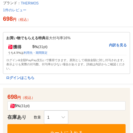
ブランド：
THERMOS
1件のレビュー
698
円
（税込）
お買い物でもらえる特典
最大付与率16%
内訳を見る
5
獲得
%
(31pt)
うち4.5%は
利用先・期間限定
ログイン&全額PayPay支払いで獲得できます。原則として税抜金額に対し付与されます。
表示よりも実際の付与数、付与率が少ない場合があります。詳細は内訳からご確認くださ
い。
ログインはこちら
698
円
（税込）
5
%
(31pt)
在庫あり
1
数量
カートに入れる