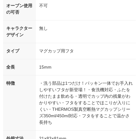
オーブン使用
不可
の可否
キャラクター
無し
デザイン
タイプ
マグカップ用フタ
全長
15mm
特徴
・洗う部品は1つだけ！パッキン一体でお手入れ
しやすいフタが新登場！・食洗機対応・ふたを
付けたまま飲める・透明でカップ内の残量がわ
かりやすい・フタをすることでほこりが入りに
くい・THERMOS製真空断熱マグカップシリー
ズ350ml/450ml対応・フタをすることで温かさ
長持ち
外箱寸法
21×83×81mm