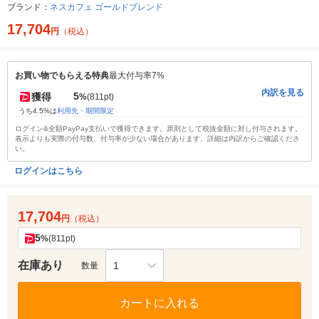
ブランド：
ネスカフェ ゴールドブレンド
17,704
円
（税込）
お買い物でもらえる特典
最大付与率7%
内訳を見る
5
獲得
%
(811pt)
うち4.5%は
利用先・期間限定
ログイン&全額PayPay支払いで獲得できます。原則として税抜金額に対し付与されます。
表示よりも実際の付与数、付与率が少ない場合があります。詳細は内訳からご確認くださ
い。
ログインはこちら
17,704
円
（税込）
5
%
(811pt)
在庫あり
1
数量
カートに入れる