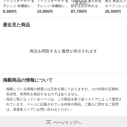
アイリスオーヤマ 電
アイリスオーヤマ 電
YAMAZEN 暑さ対策
東芝 角皿式ス
子レンジ 単機能レン
子レンジ 単機能レン
飲める氷が作れる ア
オーブンレンジ 
ジ 17L ターンテーブ
8,380
ジ 18L フラットテー
10,980
イススラリーモード搭
87,780
60(W) グラ
26,300
円
円
円
円
ル IMB-T178-W ホワ
ブル IMB-F186-W ホ
載 冷凍冷蔵庫 93L IC
1個
イト
ワイト
F-FU90(MG) 1台（直
最近見た商品
送品）
商品を閲覧すると履歴が表示されます
掲載商品の情報について
・
掲載している情報の精度には万全を期しておりますが、その内容の正確性、
安全性、有用性を保証するものではありません。
・
現在ご覧になっているページは、この商品を取り扱うストアによって運営さ
れています。ページに記載されている内容や商品、ご購入に関するご質問
は、直接各ストアにお問い合わせください。
ページトップへ