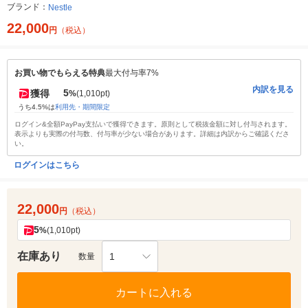
ブランド：
Nestle
22,000
円
（税込）
お買い物でもらえる特典
最大付与率7%
内訳を見る
5
獲得
%
(1,010pt)
うち4.5%は
利用先・期間限定
ログイン&全額PayPay支払いで獲得できます。原則として税抜金額に対し付与されます。
表示よりも実際の付与数、付与率が少ない場合があります。詳細は内訳からご確認くださ
い。
ログインはこちら
22,000
円
（税込）
5
%
(1,010pt)
在庫あり
1
数量
カートに入れる