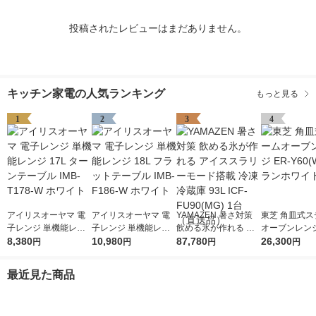
投稿されたレビューはまだありません。
キッチン家電の人気ランキング
もっと見る
1
2
3
4
アイリスオーヤマ 電
アイリスオーヤマ 電
YAMAZEN 暑さ対策
東芝 角皿式ス
子レンジ 単機能レン
子レンジ 単機能レン
飲める氷が作れる ア
オーブンレンジ 
ジ 17L ターンテーブ
8,380
ジ 18L フラットテー
10,980
イススラリーモード搭
87,780
60(W) グラ
26,300
円
円
円
円
ル IMB-T178-W ホワ
ブル IMB-F186-W ホ
載 冷凍冷蔵庫 93L IC
1個
イト
ワイト
F-FU90(MG) 1台（直
最近見た商品
送品）