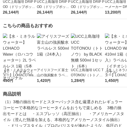
UCC上島珈琲 DRIP P
UCC上島珈琲 DRIP P
UCC上島珈琲 DRIP P
UCC上島珈琲
OD（ドリップポッ
OD（ドリップポッ
OD（ドリップポッ
ーメーカー DRI
ド）YOUBI（ヨウ
26,144
ド）YOUBI（ヨウ
26,144
ド）YOUBI（ヨウ
26,144
D（ドリップ
13,200
円
円
円
円
ビ）スチームホワイト
ビ）ラッカーレッド 8
ビ）ブラック 890352
DP3ホワイト
890350 1台 テイステ
90351 1台 テイスティ
1台 テイスティングキ
ルお試しアソー
こちらの商品もおすすめ
ィングキット付
ングキット付
ット付
種 限定
【水・ミネラルウォー
アイリスフーズ 富士
UCC上島珈琲 UCC T
【水・ミネラ
ター】LOHACO Wate
山の強炭酸水 ラベル
OTONOU（トトノ
ター】LOHACO
r（ロハコウォータ
490
レス 500ml 1箱（24
1,420
ウ） by BLACK無糖 5
1,284
r 410ml 1箱
1,450
円
円
円
円
ー）2L ラベルレス 1
本入）
00ml 1セット（6本）
入）ラベルレ
箱（5本入）（イチオ
オシ） オリジ
商品説明
シ） オリジナル
（1）3種の抽出モードとスターバックス含む厳選されたレギュラー
コーヒーで本格的なコーヒータイムをおうちで楽しめる 　3種の抽
出モードとは 　・エスプレッソ（高圧抽出） 　・アメリカーノスタ
イル（澄んだ熱湯を加える、本格的なアメリカーノスタイル抽出） 
　・ドリップスタイル（プロのバリスタが淹れたような、低圧のド