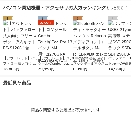
パソコン周辺機器・アクセサリの人気ランキング
もっと見る
1
2
3
4
30%OFF
【アウトレット】バッ
【アウトレット】ロジ
Bluetooth ハンディト
バッファロー U
ファロー 法人向け フ
クール Combo Touch
ラックボールマウス R
TypeーC/A高
リースポット導入キッ
18,863
(iPad Pro 13インチ M
29,953
elacon メディアコン
6,990
ティック型SSD
14,980
円
円
円
円
ト FS-S1266 1台
4用)iK1276GRA IK12
トロールボタン M-RT
B ブラック SS
76GRA 1台
1BRXBK エレコム 1
250U3-BA 1個
最近見た商品
個（直送品）
商品を閲覧すると履歴が表示されます