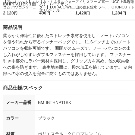
【アウトレット】エレ
【水・ミネラルウォー
アイリスフーズ 富士
UCC上島珈琲 
コム パソコンケース
ター】LOHACO Wate
山の強炭酸水 ラベル
OTONOU（
バッグインバッグ 耐
2,120
r（ロハコウォータ
490
レス 500ml 1箱（24
1,420
ウ） by BLAC
1,284
円
円
円
円
衝撃 取っ手付き 11.6
ー）2L ラベルレス 1
本入）
00ml 1セッ
インチ ブラック BM-I
箱（5本入）（イチオ
商品説明
BHPFV11BK 1個
シ） オリジナル
柔らかく伸縮性に優れたストレッチ素材を使用し、ノートパソコン
を傷や汚れから守るインナーバッグです。 11.6インチまでのノート
パソコンを収納可能です。 開閉がスムーズで、ノートパソコンの出
し入れがしやすいダブルファスナーを採用しています。 ファスナー
引き手部分にラバー素材を採用し、グリップ力を高め、他の収納物
への傷を防ぎます。 表生地表面に、撥水加工を施しています。 ※内
部への水の侵入を完全に防ぐものではありません。
商品仕様/スペック
メーカー品番
BM-IBTHNP11BK
カラー
ブラック
材質
ポリエステル、クロロプレンゴム