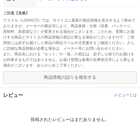
ご注意【免責】
アスクル（LOHACO）では、サイト上に最新の商品情報を表示するよう努めて
おりますが、メーカーの都合等により、商品規格・仕様（容量、パッケージ、
原材料、原産国など）が変更される場合がございます。このため、実際にお届
けする商品とサイト上の商品情報の表記が異なる場合がございますので、ご使
用前には必ずお届けした商品の商品ラベルや注意書きをご確認ください。さら
に詳細な商品情報が必要な場合は、メーカー等にお問い合わせください。
また、商品名における「セット」や「箱」の表記は、必ずしも箱でのお届けを
お約束するものではありません。お届け形態は倉庫の在庫状況等により異なる
場合がございます。あらかじめご了承ください。
商品情報の誤りを報告する
レビュー
レビューとは
投稿されたレビューはまだありません。