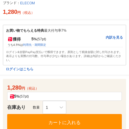
ブランド：
ELECOM
1,280
円
（税込）
お買い物でもらえる特典
最大付与率7%
内訳を見る
5
獲得
%
(57pt)
うち4.5%は
利用先・期間限定
ログイン&全額PayPay支払いで獲得できます。原則として税抜金額に対し付与されます。
表示よりも実際の付与数、付与率が少ない場合があります。詳細は内訳からご確認くださ
い。
ログインはこちら
1,280
円
（税込）
5
%
(57pt)
在庫あり
1
数量
カートに入れる