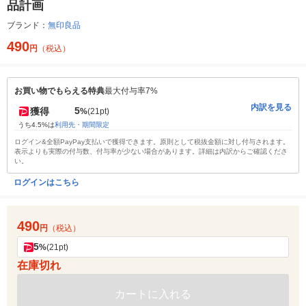
品計画
ブランド：
無印良品
490
円
（税込）
お買い物でもらえる特典
最大付与率7%
内訳を見る
5
獲得
%
(21pt)
うち4.5%は
利用先・期間限定
ログイン&全額PayPay支払いで獲得できます。原則として税抜金額に対し付与されます。
表示よりも実際の付与数、付与率が少ない場合があります。詳細は内訳からご確認くださ
い。
ログインはこちら
490
円
（税込）
5
%
(21pt)
在庫切れ
カートに入れる