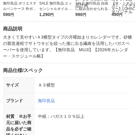
無印良品 ポリエステ
SALE 無印良品 エッ
SALE 無印良品 自由
【水・ミネラ
ルペンケース 外ポケ
センシャルオイル ス
に組み合わせられる収
ター】LOHACO
ット付 黒 約19×4.5×4
590
ウィートマジョラム
1,290
納ケース 長方形 箱型
990
r（ロハコウォ
490
円
円
円
円
cm 良品計画
１０ｍＬ 良品計画
ミディアムグレー 約1
ー）2L ラベル
7×8.5×8.5cm 良品計
箱（5本入）
商品説明
画
シ） オリジナ
大きくて見やすいＡ3横型タイプの月曜始まりカレンダーです。砂糖
の製造過程でサトウキビを絞った後に出る繊維を活用したバガスペ
ーパーを使用しています。【無印良品　MUJI】【2026年カレンダ
ー・スケジュール帳】
商品仕様/スペック
サイズ
Ａ３横型
ブランド
無印良品
材質 ※お手
中紙：バガス１０％以上
元に届いた商
品を必ずご確