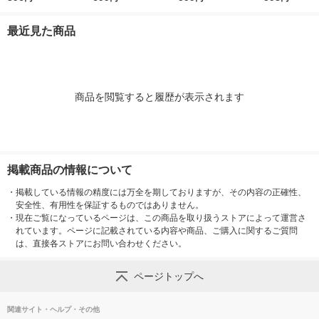
ト（4袋） 良品計画
あたり長さ250m 良品
ｌ 良品計画
奥行12×厚さ3.
（イチオシ）
計画
セット（1袋（
最近見た商品
入）×2） 良
（イチオシ）
商品を閲覧すると履歴が表示されます
掲載商品の情報について
・
掲載している情報の精度には万全を期しておりますが、その内容の正確性、
安全性、有用性を保証するものではありません。
・
現在ご覧になっているページは、この商品を取り扱うストアによって運営さ
れています。ページに記載されている内容や商品、ご購入に関するご質問
は、直接各ストアにお問い合わせください。
ページトップへ
関連サイト・ヘルプ・その他