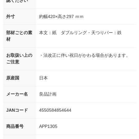
認ください
外寸
約幅420×高さ297 ｍｍ
部材ごとの素
本文：紙 ダブルリング・天つりバー：鉄
材
お取扱い上の
・法改正に伴い祝日がかわる場合があります。
ご注意
原産国
日本
メーカー名
良品計画
JANコード
4550584854644
商品番号
APP1305