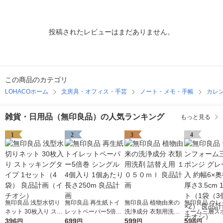
投稿されたレビューはまだありません。
この商品のカテゴリ
LOHACOホーム
文房具・オフィス・手芸
ノート・メモ・手帳
カレ
雑貨・日用品（無印良品）の人気ランキング
もっと見る
1
2
3
4
無印良品 浅型水切り
無印良品 再生紙トイ
無印良品 植物由来の
無印良品 ウレ
ネット 30枚入り スト
レットペーパー5倍巻
洗浄成分 衣類用洗剤
ォーム三層ス
ッキングタイプ 1セッ
396
シングル 4個入り 1個
699
詰替え用 １０５０ｍ
599
グレー 3個入 
598
円
円
円
円