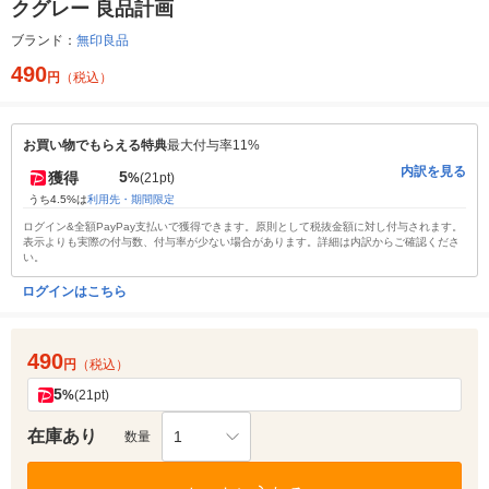
クグレー 良品計画
ブランド：
無印良品
490
円
（税込）
お買い物でもらえる特典
最大付与率11%
内訳を見る
5
獲得
%
(21pt)
うち4.5%は
利用先・期間限定
ログイン&全額PayPay支払いで獲得できます。原則として税抜金額に対し付与されます。
表示よりも実際の付与数、付与率が少ない場合があります。詳細は内訳からご確認くださ
い。
ログインはこちら
490
円
（税込）
5
%
(21pt)
在庫あり
1
数量