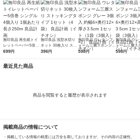
無印良品 再生紙トイ
無印良品 浅型水切り
無印良品 ウレタンフ
無印良品 ウレ
レットペーパー5倍巻
ネット 30枚入り スト
ォーム三層スポンジ
ォーム三層スポ
シングル 4個入り 1個
699
ッキングタイプ 1セッ
396
グレー 3個入 約幅6×
598
個入 約幅6×奥
598
円
円
円
円
あたり長さ250m 良品
ト（4袋） 良品計画
奥行12×厚さ3.5cm 1
高さ3.5cm 1
計画
（イチオシ）
セット（1袋（3個
（1袋（3個入
最近見た商品
入）×2） 良品計画
良品計画（イ
（イチオシ）
（イチオシ）
商品を閲覧すると履歴が表示されます
掲載商品の情報について
・
掲載している情報の精度には万全を期しておりますが、その内容の正確性、