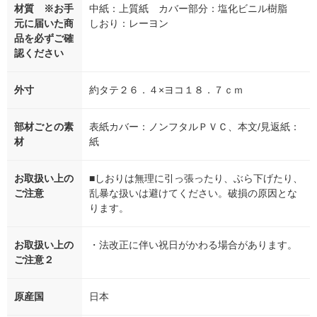
材質 ※お手
中紙：上質紙 カバー部分：塩化ビニル樹脂
元に届いた商
しおり：レーヨン
品を必ずご確
認ください
外寸
約タテ２６．４×ヨコ１８．７ｃｍ
部材ごとの素
表紙カバー：ノンフタルＰＶＣ、本文/見返紙：
材
紙
お取扱い上の
■しおりは無理に引っ張ったり、ぶら下げたり、
ご注意
乱暴な扱いは避けてください。破損の原因とな
ります。
お取扱い上の
・法改正に伴い祝日がかわる場合があります。
ご注意２
原産国
日本