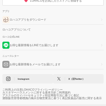
LOHACOをお気に入りストアに登録する
アプリ
ロハコアプリをダウンロード
ロハコアプリについて
ロハコ公式LINE
お得な最新情報をLINEでお届けします
ニュースレター
お得な最新情報をメールでお届けします
Instagram
X（旧Twitter）
ご利用上の注意
LOHACOプライバシーポリシー
カスタマーハラスメントに対する基本方針
ご利用規約
アスクルのサイバーセキュリティ
特定商取引法に基づく表記
酒類販売管理者標識の掲示
古物営業法に基づく表記
医薬品の販売に関する表示