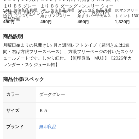
SALE 無印良品 月曜
SALE 無印良品 月曜
SALE 無印良品 月曜
B6マンスリー
始まりマンスリー ウ
始まりマンスリー ウ
始まりバーチカルスケ
ト ミント 1301
ィークリースケジュー
490
ィークリースケジュー
490
ジュール帳 ２０２５
490
1冊 デルフォ
1,320
円
円
円
円
ル帳 ２０２５年１２
ル帳 ２０２５年１２
年１２月始まり Ａ５
手帳
月始まり Ｂ５ グレー
月始まり Ｂ６ ダーク
黒 マンスリー ウィー
商品説明
六輝 祝日 月齢なし 良
グレー 良品計画
クリ― 良品計画
品計画
月曜日始まりの見開き1ヶ月と週間レフトタイプ（見開き左は1週
間・右は方眼フリースペース）、方眼フリーページの付いたスケジ
ュールノートです。しおり紐付。【無印良品　MUJI】【2026年カ
レンダー・スケジュール帳】
商品仕様/スペック
カラー
ダークグレー
サイズ
Ｂ５
ブランド
無印良品