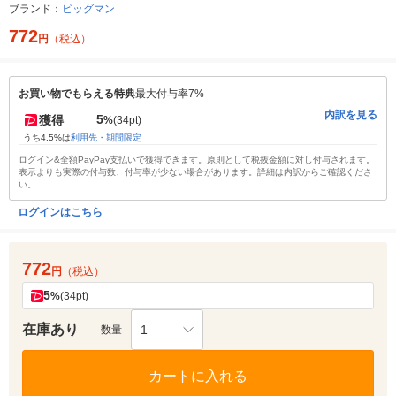
ブランド：
ビッグマン
772
円
（税込）
お買い物でもらえる特典
最大付与率7%
内訳を見る
5
獲得
%
(34pt)
うち4.5%は
利用先・期間限定
ログイン&全額PayPay支払いで獲得できます。原則として税抜金額に対し付与されます。
表示よりも実際の付与数、付与率が少ない場合があります。詳細は内訳からご確認くださ
い。
ログインはこちら
772
円
（税込）
5
%
(34pt)
在庫あり
1
数量
カートに入れる