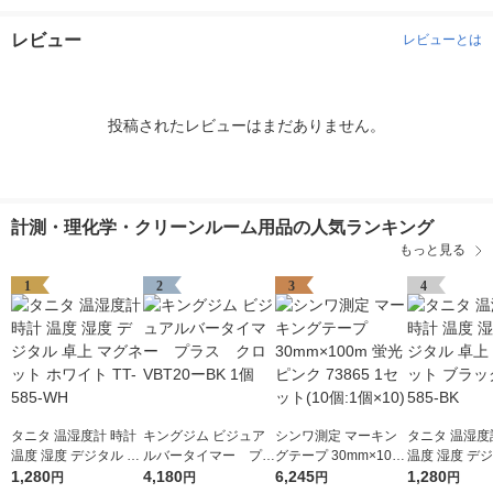
レビュー
レビューとは
投稿されたレビューはまだありません。
計測・理化学・クリーンルーム用品の人気ランキング
もっと見る
1
2
3
4
タニタ 温湿度計 時計
キングジム ビジュア
シンワ測定 マーキン
タニタ 温湿度
温度 湿度 デジタル 卓
ルバータイマー プラ
グテープ 30mm×100
温度 湿度 デジ
上 マグネット ホワイ
1,280
ス クロ VBT20ーBK
4,180
m 蛍光ピンク 73865
6,245
上 マグネット
1,280
円
円
円
円