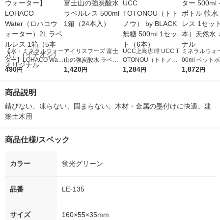
【水・ミネラルウォー
アイリスフーズ 富士
UCC上島珈琲 UCC T
ミネラルウォー
ター】LOHACO Wate
山の強炭酸水 ラベル
OTONOU（トトノ
00ml ペット
r（ロハコウォータ
490
レス 500ml 1箱（24
1,420
ウ） by BLACK無糖 5
1,284
水 ラベルレス
1,872
円
円
円
円
ー）2L ラベルレス 1
本入）
00ml 1セット（6本）
ト（48本）天
箱（5本入）（イチオ
リジナル
商品説明
シ） オリジナル
錆びない、凍らない、固まらない。木材・金属の墨付けに快適。建
築土木用
商品仕様/スペック
カラー
蛍光グリーン
品番
LE-135
サイズ
160×55×35mm