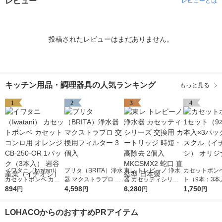
レビュー
レビューとは
投稿されたレビューはまだありません。
キッチン用品・調理器具の人気ランキング
もっと見る
1
2
3
4
イワタニ（Iwatani）
ブリタ（BRITA）浄水
東レ トレビーノ 浄水
カセットボンベ
カセットボンベ カセ
器 マクストラプロ 交
器 カセッティシリー
ト（9本：3本
ットコンロ用 オレン
894
換用フィルター 3個入
4,598
ズ 交換用 カートリッ
6,280
ック） アスク
1,750
円
円
円
円
ジ CB-250-OR 1パッ
ジ 時短・高除去 2個
チオシ） オリ
ク（3本入） 岩谷産業
入 MKCSMX2 蛇口 直
LOHACOからのおすすめPRアイテム
（イチオシ）
結型 日本製