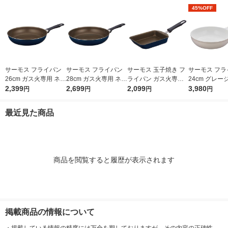
45%OFF
サーモス フライパン
サーモス フライパン
サーモス 玉子焼き フ
サーモス フラ
26cm ガス火専用 ネイ
28cm ガス火専用 ネイ
ライパン ガス火専用
24cm グレージ
ビー KFI-026 NVY 1個
2,399
ビー KFI-028 NVY 1個
2,699
ネイビー KFI-013E N
2,099
ガス火対応 KFO
3,980
円
円
円
円
VY 1個
GG 1個 深型
フッ素化合物
最近見た商品
商品を閲覧すると履歴が表示されます
掲載商品の情報について