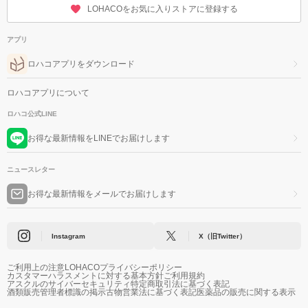
LOHACOをお気に入りストアに登録する
アプリ
ロハコアプリをダウンロード
ロハコアプリについて
ロハコ公式LINE
お得な最新情報をLINEでお届けします
ニュースレター
お得な最新情報をメールでお届けします
Instagram
X（旧Twitter）
ご利用上の注意
LOHACOプライバシーポリシー
カスタマーハラスメントに対する基本方針
ご利用規約
アスクルのサイバーセキュリティ
特定商取引法に基づく表記
酒類販売管理者標識の掲示
古物営業法に基づく表記
医薬品の販売に関する表示