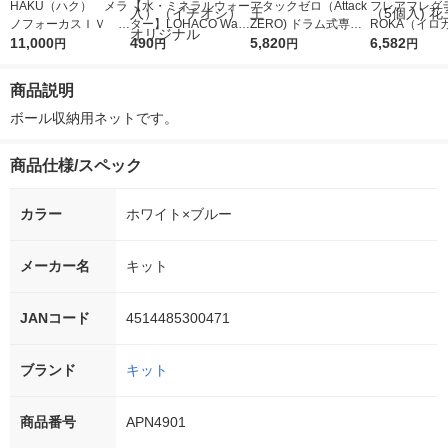
HAKU（ハク） メラ
【水・ミネラルウォー
アタックゼロ（Attack
フレアフレグラ
ノフォーカスＩＶ 4
ター】LOHACO Wate
ZERO) ドラム式専用
ROKA（イロ
5ｇ 資生堂 おまけ
11,000
r（ロハコウォータ
490
詰め替え メガジャン
5,820
イキッドリリ
6,582
円
円
円
円
付き
ー）2L ラベルレス 1
ボ 2300g 1セット（2
柔軟剤 詰め替
箱（5本入）（イチオ
個入) 洗濯洗剤 花王
大 1200ml 
商品説明
シ） オリジナル
（5個入) 花王
ボール収納用ネットです。
商品仕様/スペック
カラー
ホワイト×ブルー
メーカー名
キット
JANコード
4514485300471
ブランド
キット
商品番号
APN4901