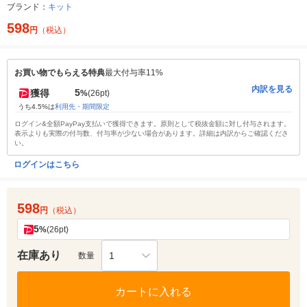
ブランド：
キット
598
円
（税込）
お買い物でもらえる特典
最大付与率11%
内訳を見る
5
獲得
%
(26pt)
うち4.5%は
利用先・期間限定
ログイン&全額PayPay支払いで獲得できます。原則として税抜金額に対し付与されます。
表示よりも実際の付与数、付与率が少ない場合があります。詳細は内訳からご確認くださ
い。
ログインはこちら
598
円
（税込）
5
%
(26pt)
在庫あり
1
数量
カートに入れる