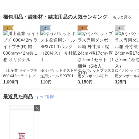
梱包用品・緩衝材・結束用品の人気ランキング
もっと見る
1
2
3
4
川上産業 ライトプチ
ゆうパケットポスト発
ゆうパケットプラス専
ゆうパケット
600X42m ライトプチ
送用シール SP3701 1
用ダンボール箱 外寸
用ダンボール箱
(R) 幅600mm×42m巻
1,690
パック（20枚入） 今
110
法：縦24cm×横17cm
3,150
法：縦24cm×
325
円
円
円
円
1巻 オリジナル
村紙工
×厚さ7cm 1セット（1
×厚さ7cm 1
梱包（5枚入）×10）
入）
最近見た商品
すべて削除