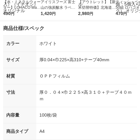
【水・ミネラルウォー
アイリスフーズ 富士
【アウトレット】【新
ティッシュペー
ター】LOHACO Wate
山の強炭酸水 ラベル
米切替特価】北海道産
50組 ロハコ
r（ロハコウォータ
490
レス 500ml 1箱（24
1,420
ななつぼし 無洗米 5k
2,980
ルソフトパッ
470
円
円
円
円
ー）2L ラベルレス 1
本入）
g 1袋 令和7年産 米 木
シュ フィオナ
箱（5本入）（イチオ
徳神糧 オリジナル
ナル 1セット
商品仕様/スペック
シ） オリジナル
個：5個入×2
オリジナル
カラー
ホワイト
サイズ
厚0.04×巾225×高310+テープ40mm
材質
ＯＰＰフィルム
寸法
厚０．０４×巾２２５×高３１０＋テープ４０ｍ
ｍ
内容量
100枚/袋
商品タイプ
A4