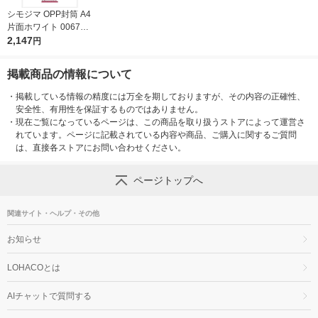
シモジマ OPP封筒 A4
お気に入りに
登録しました
片面ホワイト 006795
821 1袋(100枚)
2,147
円
掲載商品の情報について
・
掲載している情報の精度には万全を期しておりますが、その内容の正確性、
安全性、有用性を保証するものではありません。
・
現在ご覧になっているページは、この商品を取り扱うストアによって運営さ
れています。ページに記載されている内容や商品、ご購入に関するご質問
は、直接各ストアにお問い合わせください。
ページトップへ
関連サイト・ヘルプ・その他
お知らせ
LOHACOとは
AIチャットで質問する