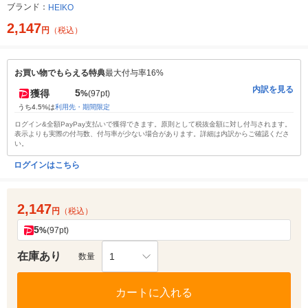
ブランド：
HEIKO
2,147
円
（税込）
お買い物でもらえる特典
最大付与率16%
内訳を見る
5
獲得
%
(97pt)
うち4.5%は
利用先・期間限定
ログイン&全額PayPay支払いで獲得できます。原則として税抜金額に対し付与されます。
表示よりも実際の付与数、付与率が少ない場合があります。詳細は内訳からご確認くださ
い。
ログインはこちら
2,147
円
（税込）
5
%
(97pt)
在庫あり
1
数量
カートに入れる