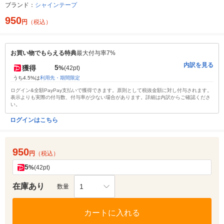
ブランド：
シャインテープ
950
円
（税込）
お買い物でもらえる特典
最大付与率7%
内訳を見る
5
獲得
%
(42pt)
うち4.5%は
利用先・期間限定
ログイン&全額PayPay支払いで獲得できます。原則として税抜金額に対し付与されます。
表示よりも実際の付与数、付与率が少ない場合があります。詳細は内訳からご確認くださ
い。
ログインはこちら
950
円
（税込）
5
%
(42pt)
在庫あり
1
数量
カートに入れる