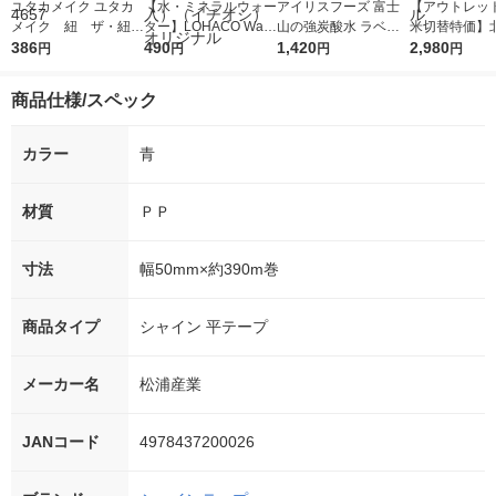
ユタカメイク ユタカ
【水・ミネラルウォー
アイリスフーズ 富士
【アウトレッ
メイク 紐 ザ・紐
ター】LOHACO Wate
山の強炭酸水 ラベル
米切替特価】
細 １０ｍ スカイブ
386
r（ロハコウォータ
490
レス 500ml 1箱（24
1,420
ななつぼし 無洗
2,980
円
円
円
円
ルー AC-07 1巻（10
ー）2L ラベルレス 1
本入）
g 1袋 令和7年
m） 367-4657
箱（5本入）（イチオ
徳神糧 オリジ
商品仕様/スペック
シ） オリジナル
カラー
青
材質
ＰＰ
寸法
幅50mm×約390m巻
商品タイプ
シャイン 平テープ
メーカー名
松浦産業
JANコード
4978437200026