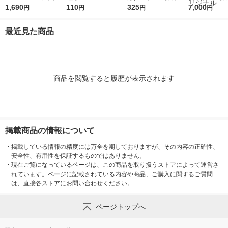
(R) 幅600mm×42m巻
1,690
パック（20枚入） 今
110
法：縦24cm×横17cm
325
法：縦20cm×
7,000
円
円
円
円
1巻 オリジナル
村紙工
×厚さ7cm 1梱包（5枚
×厚さ5cm 1
入）
梱包（20枚入
最近見た商品
アスクル オリ
商品を閲覧すると履歴が表示されます
掲載商品の情報について
・
掲載している情報の精度には万全を期しておりますが、その内容の正確性、
安全性、有用性を保証するものではありません。
・
現在ご覧になっているページは、この商品を取り扱うストアによって運営さ
れています。ページに記載されている内容や商品、ご購入に関するご質問
は、直接各ストアにお問い合わせください。
ページトップへ