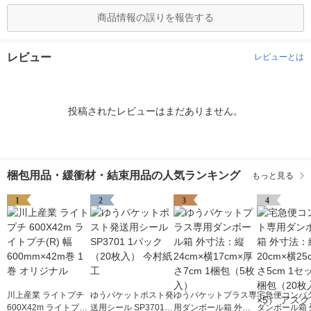
商品情報の誤りを報告する
レビュー
レビューとは
投稿されたレビューはまだありません。
梱包用品・緩衝材・結束用品の人気ランキング
もっと見る
1
2
3
4
川上産業 ライトプチ
ゆうパケットポスト発
ゆうパケットプラス専
宅急便コンパ
600X42m ライトプチ
送用シール SP3701 1
用ダンボール箱 外寸
ダンボール箱 