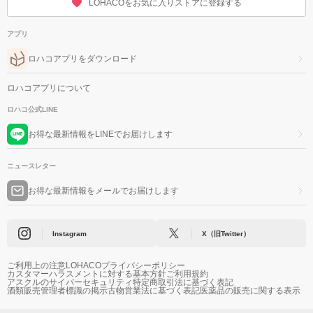
LOHACOをお気に入りストアに登録する
アプリ
ロハコアプリをダウンロード
ロハコアプリについて
ロハコ公式LINE
お得な最新情報をLINEでお届けします
ニュースレター
お得な最新情報をメールでお届けします
Instagram
X（旧Twitter）
ご利用上の注意
LOHACOプライバシーポリシー
カスタマーハラスメントに対する基本方針
ご利用規約
アスクルのサイバーセキュリティ
特定商取引法に基づく表記
酒類販売管理者標識の掲示
古物営業法に基づく表記
医薬品の販売に関する表示