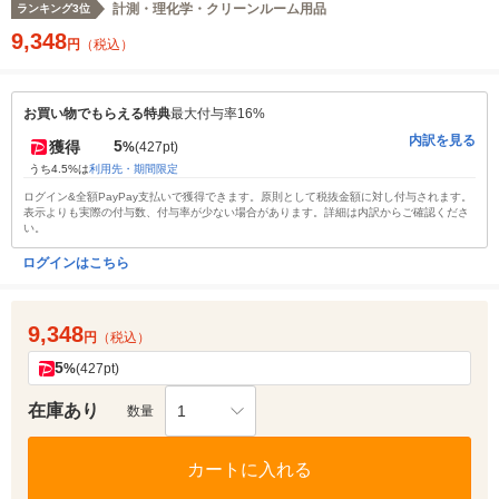
計測・理化学・クリーンルーム用品
ランキング3位
9,348
円
（税込）
お買い物でもらえる特典
最大付与率16%
内訳を見る
5
獲得
%
(427pt)
うち4.5%は
利用先・期間限定
ログイン&全額PayPay支払いで獲得できます。原則として税抜金額に対し付与されます。
表示よりも実際の付与数、付与率が少ない場合があります。詳細は内訳からご確認くださ
い。
ログインはこちら
9,348
円
（税込）
5
%
(427pt)
在庫あり
1
数量
カートに入れる