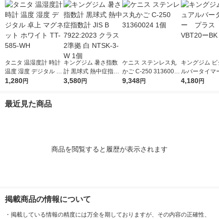
タニタ 温湿度計 時計
キングジム 暑さ指数
ケニス ステンレス丸
キングジム ビ
温度 湿度 デジタル 卓
計 黒球式 熱中症指数
かご C-250 31360024
ルバータイマ
上 マグネット ホワイ
1,280
計 JIS B 7922:2023 ク
3,580
1個
9,348
ス クロ VBT
4,180
円
円
円
円
ト TT-585-WH
ラス2準拠 白 NTSK-3-
1個
W 1個
最近見た商品
商品を閲覧すると履歴が表示されます
掲載商品の情報について
・
掲載している情報の精度には万全を期しておりますが、その内容の正確性、