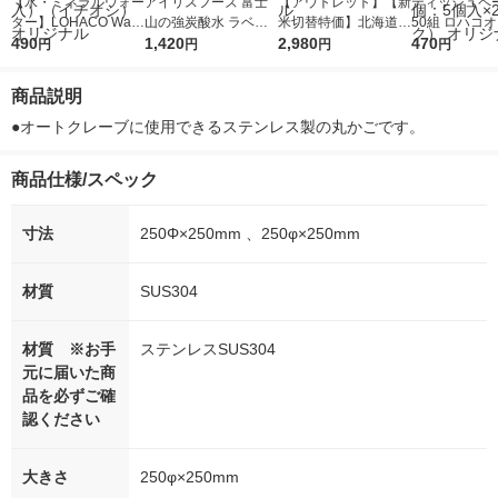
【水・ミネラルウォー
アイリスフーズ 富士
【アウトレット】【新
ティッシュペー
ター】LOHACO Wate
山の強炭酸水 ラベル
米切替特価】北海道産
50組 ロハコ
r（ロハコウォータ
490
レス 500ml 1箱（24
1,420
ななつぼし 無洗米 5k
2,980
ルソフトパッ
470
円
円
円
円
ー）2L ラベルレス 1
本入）
g 1袋 令和7年産 米 木
シュ フィオナ
箱（5本入）（イチオ
徳神糧 オリジナル
ナル 1セット
商品説明
シ） オリジナル
個：5個入×2
オリジナル
●オートクレーブに使用できるステンレス製の丸かごです。
商品仕様/スペック
寸法
250Φ×250mm 、250φ×250mm
材質
SUS304
材質 ※お手
ステンレスSUS304
元に届いた商
品を必ずご確
認ください
大きさ
250φ×250mm