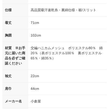
仕様
高品質吸汗速乾糸・裏綿仕様・裾/スリット
着丈
71cm
胸囲
102cm
材質 ※お手
交編ハニカムメッシュ ポリエステル80％ 綿
元に届いた商
20％（表ポリエステル100％ 裏ポリエステル
品を必ずご確
65％・綿35％）
認ください
袖丈
22cm
肩巾
44cm
メーカー名
小倉屋