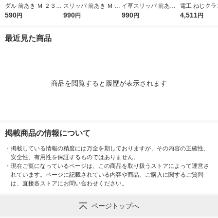
ダル 前あき Ｍ ２３．
スリッパ 前あき Ｍ ２
イ草スリッパ 前あき
電工 ねじクラ
５〜２５ｃｍ用 生成×
590
３．５〜２５ｃｍ用
990
Ｍ ２３．５〜２５ｃ
990
-43-JAN-BP 
4,511
円
円
円
円
マスタード 良品計画
生成 良品計画
ｍ用 チャコールグレ
ー 良品計画
最近見た商品
商品を閲覧すると履歴が表示されます
掲載商品の情報について
・
掲載している情報の精度には万全を期しておりますが、その内容の正確性、
安全性、有用性を保証するものではありません。
・
現在ご覧になっているページは、この商品を取り扱うストアによって運営さ
れています。ページに記載されている内容や商品、ご購入に関するご質問
は、直接各ストアにお問い合わせください。
ページトップへ