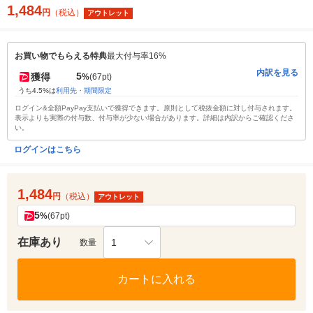
1,484
円
（税込）
アウトレット
お買い物でもらえる特典
最大付与率16%
内訳を見る
5
獲得
%
(67pt)
うち4.5%は
利用先・期間限定
ログイン&全額PayPay支払いで獲得できます。原則として税抜金額に対し付与されます。
表示よりも実際の付与数、付与率が少ない場合があります。詳細は内訳からご確認くださ
い。
ログインはこちら
1,484
円
（税込）
アウトレット
5
%
(67pt)
在庫あり
1
数量
カートに入れる