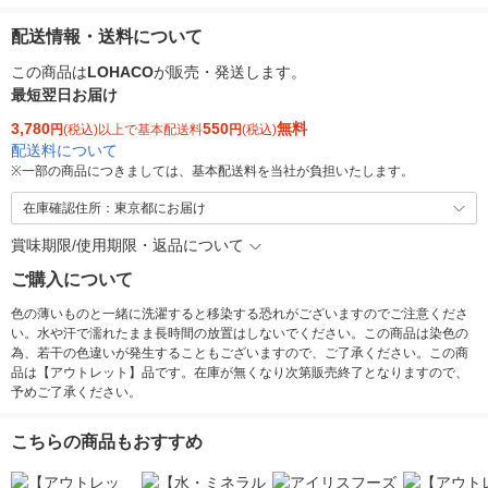
配送情報・送料について
この商品は
LOHACO
が販売・発送します。
最短翌日お届け
3,780
550
無料
円
(税込)以上で基本配送料
円
(税込)
配送料について
※
一部の商品につきましては、基本配送料を当社が負担いたします。
在庫確認住所：東京都にお届け
賞味期限/使用期限・返品について
ご購入について
色の薄いものと一緒に洗濯すると移染する恐れがございますのでご注意くださ
い。水や汗で濡れたまま長時間の放置はしないでください。この商品は染色の
為、若干の色違いが発生することもございますので、ご了承ください。この商
品は【アウトレット】品です。在庫が無くなり次第販売終了となりますので、
予めご了承ください。
こちらの商品もおすすめ