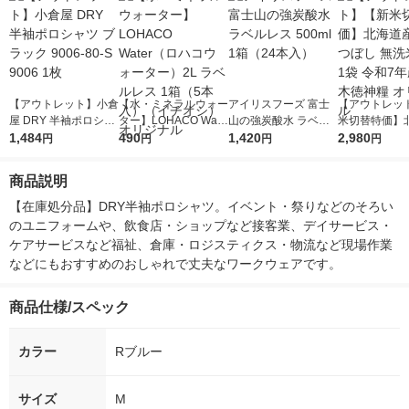
【アウトレット】小倉
【水・ミネラルウォー
アイリスフーズ 富士
【アウトレッ
屋 DRY 半袖ポロシャ
ター】LOHACO Wate
山の強炭酸水 ラベル
米切替特価】
ツ ブラック 9006-80-
1,484
r（ロハコウォータ
490
レス 500ml 1箱（24
1,420
ななつぼし 無洗
2,980
円
円
円
円
S 9006 1枚
ー）2L ラベルレス 1
本入）
g 1袋 令和7年
箱（5本入）（イチオ
徳神糧 オリジ
商品説明
シ） オリジナル
【在庫処分品】DRY半袖ポロシャツ。イベント・祭りなどのそろい
のユニフォームや、飲食店・ショップなど接客業、デイサービス・
ケアサービスなど福祉、倉庫・ロジスティクス・物流など現場作業
などにもおすすめのおしゃれで丈夫なワークウェアです。
商品仕様/スペック
カラー
Rブルー
サイズ
M