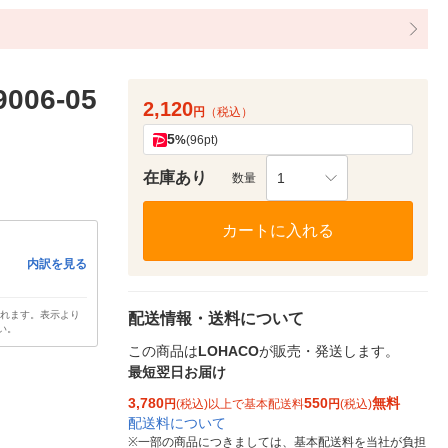
06-05
2,120
円
（税込）
5
%
(96pt)
在庫あり
1
数量
カートに入れる
内訳を見る
されます。表示より
配送情報・送料について
い。
この商品は
LOHACO
が販売・発送します。
最短翌日お届け
3,780
550
無料
円
(税込)以上で基本配送料
円
(税込)
配送料について
※
一部の商品につきましては、基本配送料を当社が負担