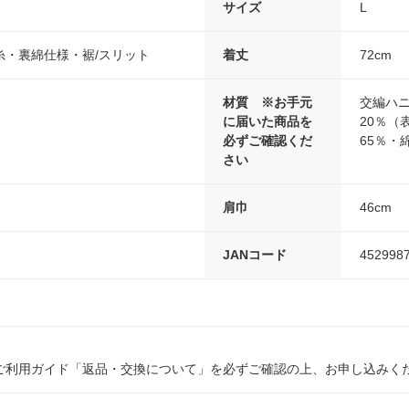
サイズ
L
糸・裏綿仕様・裾/スリット
着丈
72cm
材質 ※お手元
交編ハニ
に届いた商品を
20％（
必ずご確認くだ
65％・
さい
肩巾
46cm
JANコード
452998
ご利用ガイド「返品・交換について」を必ずご確認の上、お申し込みく