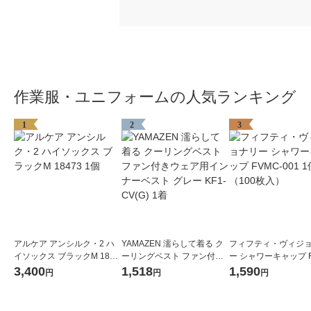
作業服・ユニフォームの人気ランキング
1
2
3
アルケア アンシルク・2 ハ
YAMAZEN 濡らして着る ク
フィフティ・ヴィジ
イソックス ブラックM 1847
ーリングベスト ファン付き
ー シャワーキャップ F
3 1個
ウェア用インナーベスト グ
001 1個（100枚入）
3,400
1,518
1,590
円
円
円
レー KF1-CV(G) 1着