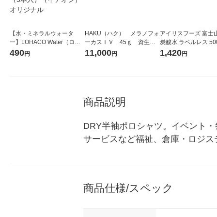
【水・ミネラルウォータ
HAKU（ハク） メラノフォ
アイリスフーズ 富士
ー】LOHACO Water（ロハ
ーカスＩＶ 45ｇ 資生
炭酸水 ラベルレス 500
コウォーター）2L ラベルレ
堂 おまけ付き
箱（24本入）
490
11,000
1,420
円
円
円
ス 1箱（5本入）（イチオ
シ） オリジナル
商品説明
DRY半袖ポロシャツ。イベント
サービスなど福祉、倉庫・ロジス
商品仕様/スペック