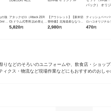
山の強
アタックゼロ（Attack ZER
【アウトレット】【新米切
ティッシュペーパー
ml 1
O) ドラム式専用 詰め替え メ
替特価】北海道産ななつぼ
ロハコオリジナル
ガジャンボ 2300g 1セット
し 無洗米 5kg 1袋 令和7年産
ックティッシュ フ
5,820
2,980
470
円
円
円
（2個入) 洗濯洗剤 花王
米 木徳神糧 オリジナル
リジナル 1セット
5個入×2パック）
ル
・祭りなどのそろいのユニフォームや、飲食店・ショッ
ティクス・物流など現場作業などにもおすすめのおしゃ