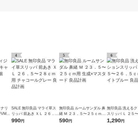
4
5
6
ョナリ
SALE 無印良品 マライ草ス
無印良品 ルームサンダル 鼻
無印良品 洗える
VMC-
リッパ 前あき ＸＬ ２６．
緒 Ｍ ２３．５〜２５ｃｍ用
スリッパ Ｌ ２５
５〜２８ｃｍ用 チャコール
生成×マスタード 良品計画
ｃｍ用 ライトブル
990
590
1,290
円
円
円
グレー 良品計画
画