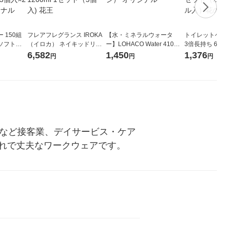
 150組
フレアフレグランス IROKA
【水・ミネラルウォータ
トイレットペー
ソフトパ
（イロカ） ネイキッドリリ
ー】LOHACO Water 410ml
3倍長持ち 6ロール 75
ィオナ オ
ーの香り 柔軟剤 詰め替え 超
1箱（20本入）ラベルレス
紙配合 スコッ
6,582
1,450
1,376
円
円
円
（10個：
特大 1200ml 1セット（5個
（イチオシ） オリジナル
パック 1セット
 オリジナ
入) 花王
ロール入）花の
プなど接客業、デイサービス・ケア
れで丈夫なワークウェアです。