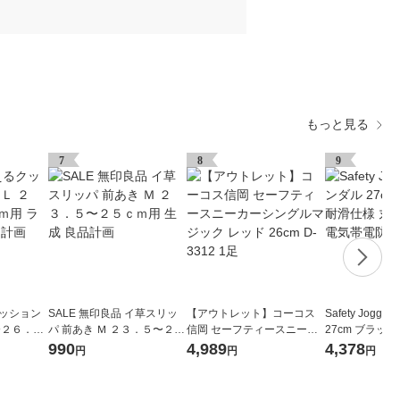
もっと見る
7
8
9
クッション
SALE 無印良品 イ草スリッ
【アウトレット】コーコス
Safety Jogg
〜２６．５
パ 前あき Ｍ ２３．５〜２５
信岡 セーフティースニーカ
27cm ブラック
ー 良品計
ｃｍ用 生成 良品計画
ーシングルマジック レッド
洗い可能 静電気
990
4,989
4,378
円
円
円
26cm D-3312 1足
27.0