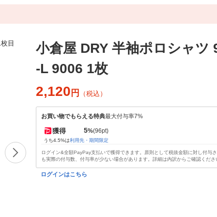
小倉屋 DRY 半袖ポロシャツ 90
-L 9006 1枚
2,120
円
（税込）
お買い物でもらえる特典
最大付与率7%
5
獲得
%
(96pt)
うち4.5%は
利用先・期間限定
ログイン&全額PayPay支払いで獲得できます。原則として税抜金額に対し付与
も実際の付与数、付与率が少ない場合があります。詳細は内訳からご確認くださ
ログインはこちら