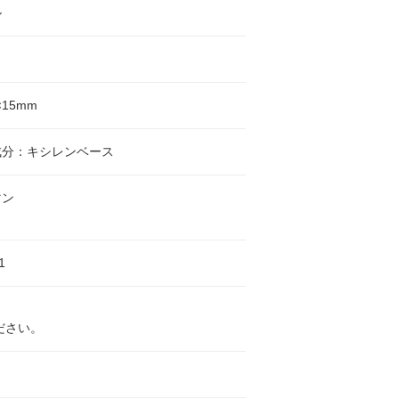
ル
×15mm
成分：キシレンベース
マン
1
ださい。