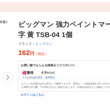
ビッグマン 強力ペイントマ
字 黄 TSB-04 1個
ビッグマン
ブランド：
162
円
（税込）
お買い物でもらえる特典
最大付与率6.5%
4.5
獲得
%
(6pt)
うち4.5%は
利用先・期間限定
ログイン&全額PayPay支払いで獲得できます。原則として税抜金額に対し付与
も実際の付与数、付与率が少ない場合があります。詳細は内訳からご確認くださ
ログインはこちら