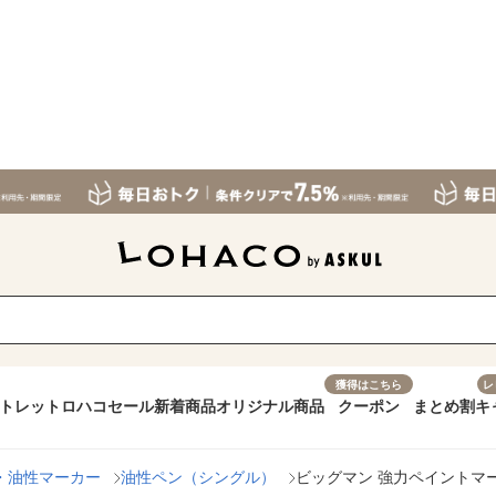
獲得はこちら
レ
トレット
ロハコセール
新着商品
オリジナル商品
クーポン
まとめ割
キ
・油性マーカー
油性ペン（シングル）
ビッグマン 強力ペイントマーカー