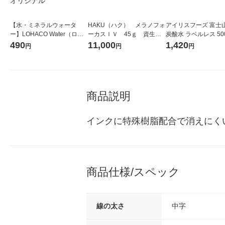
【水・ミネラルウォータ
HAKU（ハク） メラノフォ
アイリスフーズ 富士
ー】LOHACO Water（ロハ
ーカスＩＶ 45ｇ 資生
炭酸水 ラベルレス 500
コウォーター）2L ラベルレ
堂 おまけ付き
箱（24本入）
490
11,000
1,420
円
円
円
ス 1箱（5本入）（イチオ
シ） オリジナル
商品説明
インクに特殊樹脂配合で消えにく
商品仕様/スペック
線の太さ
中字