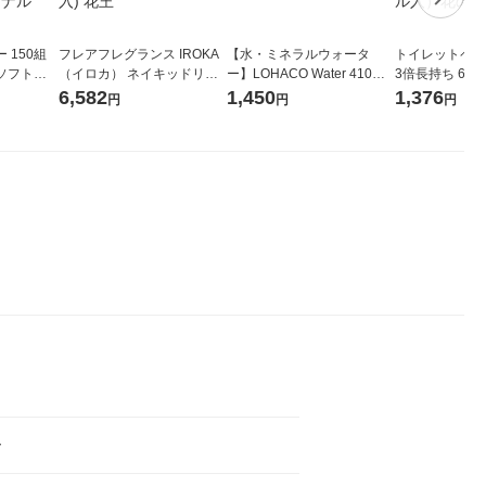
 150組
フレアフレグランス IROKA
【水・ミネラルウォータ
トイレットペー
ソフトパ
（イロカ） ネイキッドリリ
ー】LOHACO Water 410ml
3倍長持ち 6ロール 75
ィオナ オ
ーの香り 柔軟剤 詰め替え 超
1箱（20本入）ラベルレス
紙配合 スコッ
6,582
1,450
1,376
円
円
円
（10個：
特大 1200ml 1セット（5個
（イチオシ） オリジナル
パック 1セット
 オリジナ
入) 花王
ロール入）花の
ー