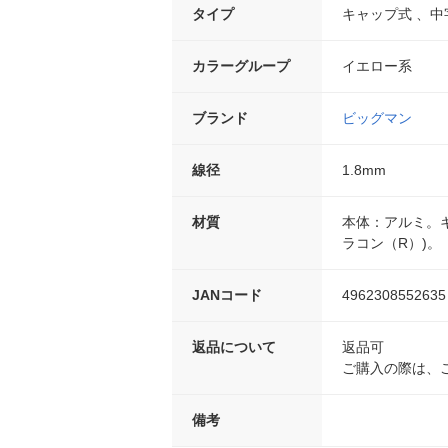
タイプ
キャップ式 、中
カラーグループ
イエロー系
ブランド
ビッグマン
線径
1.8mm
材質
本体：アルミ。キ
ラコン（R）)。
JANコード
4962308552635
返品について
返品可
ご購入の際は、
備考