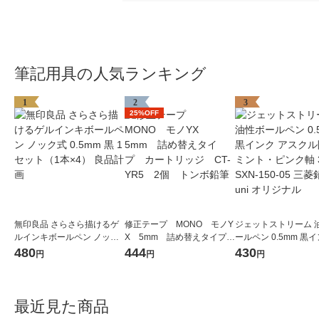
筆記用具の人気ランキング
1
2
3
25%OFF
無印良品 さらさら描けるゲ
修正テープ MONO モノY
ジェットストリーム 
ルインキボールペン ノック
X 5mm 詰め替えタイプ
ールペン 0.5mm 黒イ
式 0.5mm 黒 1セット（1本×
カートリッジ CT-YR5 2
スクル限定ミント・
480
444
430
円
円
円
4） 良品計画
個 トンボ鉛筆
軸 3本 SXN-150-05
筆uni オリジナル
最近見た商品