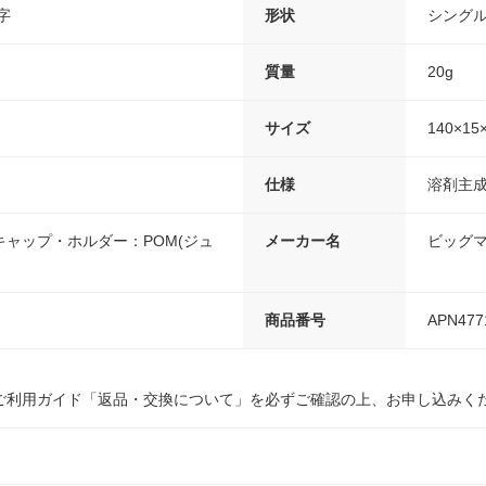
字
形状
シング
質量
20g
サイズ
140×15
仕様
溶剤主
ャップ・ホルダー：POM(ジュ
メーカー名
ビッグ
商品番号
APN477
ご利用ガイド「返品・交換について」を必ずご確認の上、お申し込みく