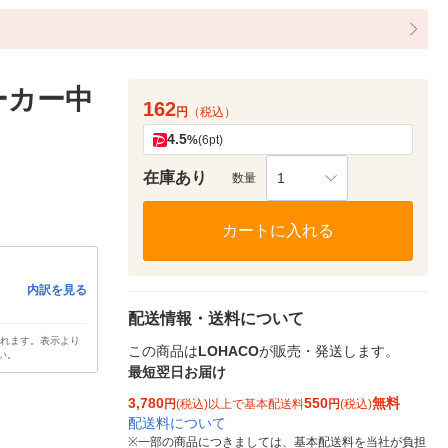
ーカー中
162
円
（税込）
4.5
%
(6pt)
在庫あり
1
数量
カートに入れる
内訳を見る
配送情報・送料について
されます。表示より
この商品は
LOHACO
が販売・発送します。
い。
最短翌日お届け
3,780
550
無料
円
(税込)以上で基本配送料
円
(税込)
配送料について
※
一部の商品につきましては、基本配送料を当社が負担