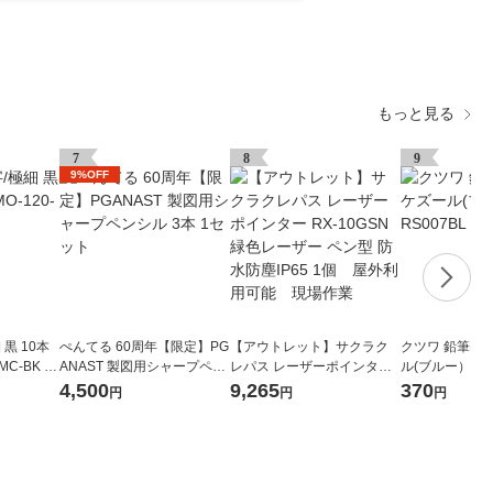
もっと見る
7
8
9
9%OFF
黒 10本
ぺんてる 60周年【限定】PG
【アウトレット】サクラク
クツワ 鉛筆け
MC-BK ゼ
ANAST 製図用シャープペン
レパス レーザーポインター
ル(ブルー） RS0
シル 3本 1セット
RX-10GSN 緑色レーザー ペ
4,500
9,265
370
円
円
円
ン型 防水防塵IP65 1個 屋
外利用可能 現場作業