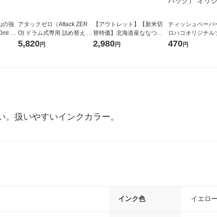
山の強
アタックゼロ（Attack ZER
【アウトレット】【新米切
ティッシュペーパー
ml 1
O) ドラム式専用 詰め替え メ
替特価】北海道産ななつぼ
ロハコオリジナル
ガジャンボ 2300g 1セット
し 無洗米 5kg 1袋 令和7年産
ックティッシュ フ
5,820
2,980
470
円
円
円
（2個入) 洗濯洗剤 花王
米 木徳神糧 オリジナル
リジナル 1セット
5個入×2パック）
ル
い。扱いやすいインクカラー。
インク色
イエロ