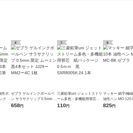
4
5
6
油性ボ
ゼブラ ゲルインクボールペ
三菱鉛筆uni ジェットストリ
マッキー 細字/極細 
ンク ア
ン サラサクリップ 0.5mm 限
ーム多色・多機能用替芯
油性ペン MO-120-
ピンク
定 ムーミン 黒4本セット JJ2
紙パッケージ 0.5ｍｍ 黒
ブラ
658
110
825
円
円
円
 三菱鉛
9ーMM2ー4C 1枚
SXR8005K.24 1本