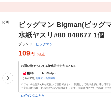
ビッグマン Bigman(ビッグマ
水紙ヤスリ#80 048677 1個
ビッグマン
ブランド：
109
円
（税込）
お買い物でもらえる特典
最大付与率6.5%
4.5
獲得
%
(4pt)
うち4.5%は
利用先・期間限定
ログイン&全額PayPay支払いで獲得できます。原則として税抜金額に対し付与
も実際の付与数、付与率が少ない場合があります。詳細は内訳からご確認くださ
ログインはこちら