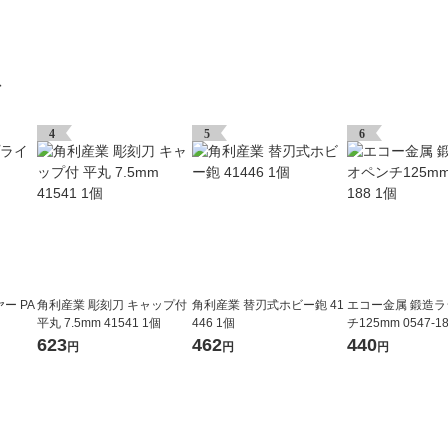
グ
4
5
6
ー PA
角利産業 彫刻刀 キャップ付
角利産業 替刃式ホビー鉋 41
エコー金属 鍛造
平丸 7.5mm 41541 1個
446 1個
チ125mm 0547-1
623
462
440
円
円
円