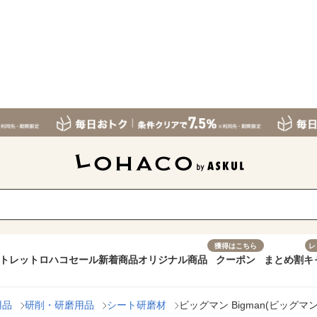
獲得はこちら
レ
トレット
ロハコセール
新着商品
オリジナル商品
クーポン
まとめ割
キ
用品
研削・研磨用品
シート研磨材
ビッグマン Bigman(ビッグマン)