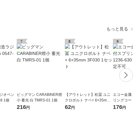
もっと見る
7
8
9
ラジオペン
ビッグマン CARABINER燈
【アウトレット】松冨 ユニ
エコー金属 カ
88 1個
小 蓄光 白 TMRS-01 1個
クロボルト ナベ+ 6×35mm 3
リングコード 123
F030 1セット
個 ※色指定不
216
62
176
円
円
円