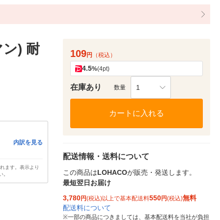
ン) 耐
109
円
（税込）
4.5
%
(4pt)
在庫あり
1
数量
カートに入れる
内訳を見る
配送情報・送料について
されます。表示より
この商品は
LOHACO
が販売・発送します。
い。
最短翌日お届け
3,780
550
無料
円
(税込)以上で基本配送料
円
(税込)
配送料について
※
一部の商品につきましては、基本配送料を当社が負担