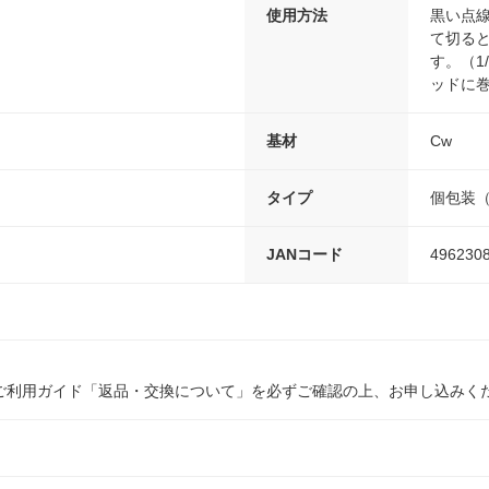
使用方法
黒い点
て切る
す。（1
ッドに巻
基材
Cw
タイプ
個包装
JANコード
496230
ご利用ガイド「返品・交換について」を必ずご確認の上、お申し込みく