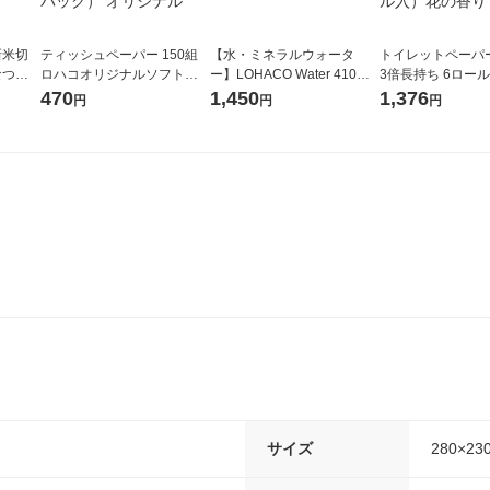
新米切
ティッシュペーパー 150組
【水・ミネラルウォータ
トイレットペーパ
なつぼ
ロハコオリジナルソフトパ
ー】LOHACO Water 410ml
3倍長持ち 6ロール 75m 再
令和7年産
ックティッシュ フィオナ オ
1箱（20本入）ラベルレス
紙配合 スコッテ
470
1,450
1,376
円
円
円
ル
リジナル 1セット（10個：
（イチオシ） オリジナル
パック 1セット（2
5個入×2パック） オリジナ
ロール入）花の香
ル
サイズ
280×23