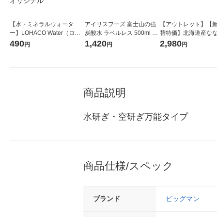
【水・ミネラルウォータ
アイリスフーズ 富士山の強
【アウトレット】【
ー】LOHACO Water（ロハ
炭酸水 ラベルレス 500ml 1
替特価】北海道産な
コウォーター）2L ラベルレ
箱（24本入）
し 無洗米 5kg 1袋 
490
1,420
2,980
円
円
円
ス 1箱（5本入）（イチオ
米 木徳神糧 オリジナ
シ） オリジナル
商品説明
水研ぎ・空研ぎ万能タイプ
商品仕様/スペック
ブランド
ビッグマン