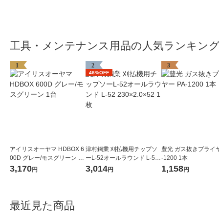
工具・メンテナンス用品の人気ランキン
1
2
3
46%OFF
アイリスオーヤマ HDBOX 6
津村鋼業 刈払機用チップソ
豊光 ガス抜きプライヤ
00D グレー/モスグリーン 1
ーL-52オールラウンド L-52
-1200 1本
台
230×2.0×52 1枚
3,170
3,014
1,158
円
円
円
最近見た商品