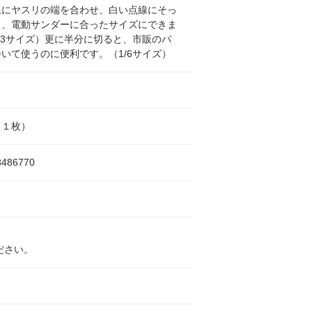
線にヤスリの端を合わせ、白い点線にそっ
と、電動サンダーに合ったサイズにできま
/3サイズ）更に半分に切ると、市販のパ
いて使うのに便利です。（1/6サイズ）
（１枚）
8486770
ださい。