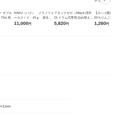
ー ダブル
HAKU（ハク） メラノフォ
アタックゼロ（Attack ZER
【ロハコ限定】
生
ーカスＩＶ 45ｇ 資生
O) ドラム式専用 詰め替え メ
00％りんごジュー
ィフラワー
堂 おまけ付き
ガジャンボ 2300g 1セット
箱（18本入）
11,000
5,820
1,260
円
円
円
パック12
（2個入) 洗濯洗剤 花王
【クイズ付き】
り
ク】（イチオシ
ル
0×1mm