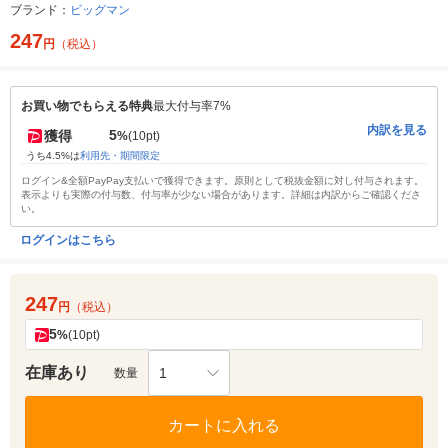
ブランド：
ビッグマン
247
円
（税込）
お買い物でもらえる特典
最大付与率7%
内訳を見る
5
獲得
%
(10pt)
うち4.5%は
利用先・期間限定
ログイン&全額PayPay支払いで獲得できます。原則として税抜金額に対し付与されます。
表示よりも実際の付与数、付与率が少ない場合があります。詳細は内訳からご確認くださ
い。
ログインはこちら
247
円
（税込）
5
%
(10pt)
在庫あり
1
数量
カートに入れる