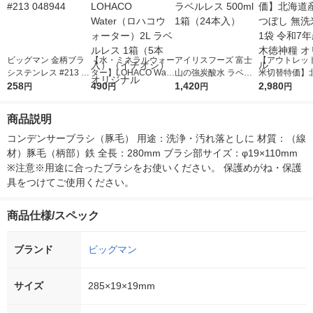
ビッグマン 金柄ブラ
【水・ミネラルウォー
アイリスフーズ 富士
【アウトレッ
システンレス #213 04
ター】LOHACO Wate
山の強炭酸水 ラベル
米切替特価】
8944
258
r（ロハコウォータ
490
レス 500ml 1箱（24
1,420
ななつぼし 無洗
2,980
円
円
円
円
ー）2L ラベルレス 1
本入）
g 1袋 令和7年
箱（5本入）（イチオ
徳神糧 オリジ
商品説明
シ） オリジナル
コンデンサーブラシ（豚毛） 用途：洗浄・汚れ落としに 材質：（線
材）豚毛（柄部）鉄 全長：280mm ブラシ部サイズ：φ19×110mm 
※注意※用途に合ったブラシをお使いください。 保護めがね・保護
具をつけてご使用ください。
商品仕様/スペック
ブランド
ビッグマン
サイズ
285×19×19mm