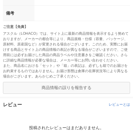
備考
ご注意【免責】
アスクル（LOHACO）では、サイト上に最新の商品情報を表示するよう努めて
おりますが、メーカーの都合等により、商品規格・仕様（容量、パッケージ、
原材料、原産国など）が変更される場合がございます。このため、実際にお届
けする商品とサイト上の商品情報の表記が異なる場合がございますので、ご使
用前には必ずお届けした商品の商品ラベルや注意書きをご確認ください。さら
に詳細な商品情報が必要な場合は、メーカー等にお問い合わせください。
また、商品名における「セット」や「箱」の表記は、必ずしも箱でのお届けを
お約束するものではありません。お届け形態は倉庫の在庫状況等により異なる
場合がございます。あらかじめご了承ください。
商品情報の誤りを報告する
レビュー
レビューとは
投稿されたレビューはまだありません。