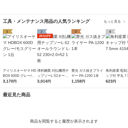
工具・メンテナンス用品の人気ランキング
もっと見る
1
2
3
4
46%OFF
アイリスオーヤマ HD
津村鋼業 刈払機用チ
豊光 ガス抜きプライ
角利産業 彫刻
BOX 600D グレー/モ
ップソーL-52オール
ヤー PA-1200 1本
ップ付 平丸 7.
スグリーン 1台
3,170
ラウンド L-52 230×2.
3,014
1,158
541 1個
623
円
円
円
円
0×52 1枚
最近見た商品
商品を閲覧すると履歴が表示されます