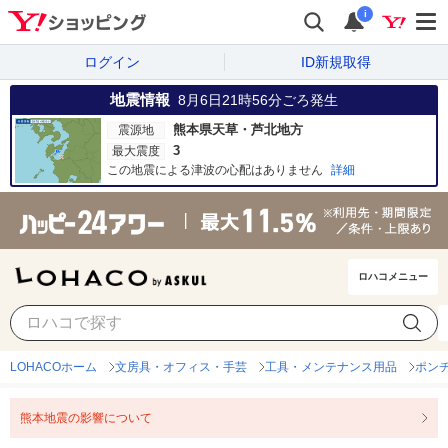
i
ログイン
ID新規取得
地震情報
8月6日21時56分
ごろ発生
熊本県天草・芦北地方
震源地
3
最大震度
この地震による津波の心配はありません
詳細
ロハコメニュー
LOHACOホーム
文房具・オフィス・手芸
工具・メンテナンス用品
ポン
熊本地震の影響について