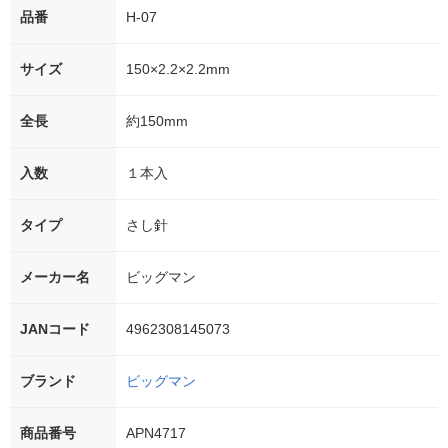
品番
H-07
サイズ
150×2.2×2.2mm
全長
約150mm
入数
１本入
タイプ
さし針
メーカー名
ビッグマン
JANコード
4962308145073
ブランド
ビッグマン
商品番号
APN4717