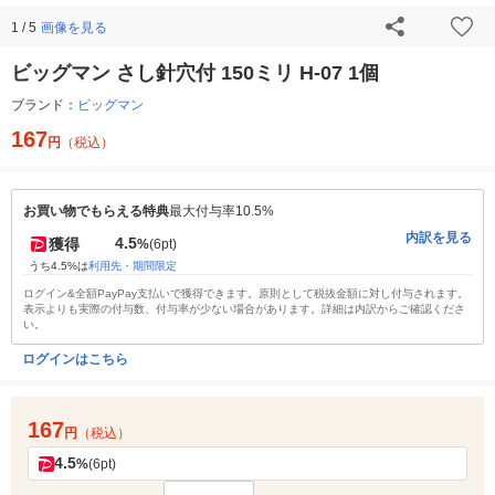
画像を見る
1 / 5
ビッグマン さし針穴付 150ミリ H-07 1個
ブランド：
ビッグマン
167
円
（税込）
お買い物でもらえる特典
最大付与率10.5%
内訳を見る
4.5
獲得
%
(6pt)
うち4.5%は
利用先・期間限定
ログイン&全額PayPay支払いで獲得できます。原則として税抜金額に対し付与されます。
表示よりも実際の付与数、付与率が少ない場合があります。詳細は内訳からご確認くださ
い。
ログインはこちら
167
円
（税込）
4.5
%
(6pt)