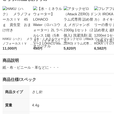
HAKU（ハク） メラ
【水・ミネラルウォー
アタックゼロ（Attack
フレアフレグラ
ノフォーカスＩＶ 4
ター】LOHACO Wate
ZERO) ドラム式専用
ROKA（イロ
5ｇ 資生堂 おまけ
11,000
r（ロハコウォータ
490
詰め替え メガジャン
5,820
イキッドリリ
6,582
円
円
円
円
付き
ー）2L ラベルレス 1
ボ 2300g 1セット（2
柔軟剤 詰め替
箱（5本入）（イチオ
個入) 洗濯洗剤 花王
大 1200ml 
商品説明
シ） オリジナル
（5個入) 花王
紙・布・ビニール・革などに・・・
商品仕様/スペック
商品タイプ
さし針
質量
4.4g