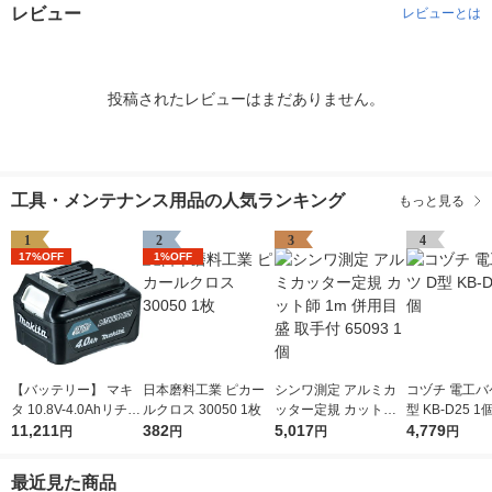
レビュー
レビューとは
投稿されたレビューはまだありません。
工具・メンテナンス用品の人気ランキング
もっと見る
1
2
3
4
17%OFF
1%OFF
【バッテリー】 マキ
日本磨料工業 ピカー
シンワ測定 アルミカ
コヅチ 電工バ
タ 10.8V-4.0Ahリチウ
ルクロス 30050 1枚
ッター定規 カット師
型 KB-D25 1
ムイオンバッテリ A-5
11,211
382
1m 併用目盛 取手付 6
5,017
4,779
円
円
円
円
9863 BL1040B 1個
5093 1個
最近見た商品