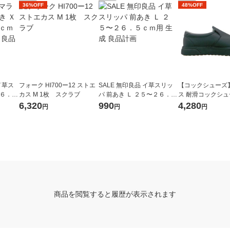
36%OFF
48%OFF
イ草ス
フォーク HI700ー12 ストエ
SALE 無印良品 イ草スリッ
【コックシューズ
２６．
カス M 1枚 スクラブ
パ 前あき Ｌ ２５〜２６．５
ス 耐滑コックシュー
トブラ
ｃｍ用 生成 良品計画
40-010-26 ブラック
6,320
990
4,280
円
円
円
足
商品を閲覧すると履歴が表示されます