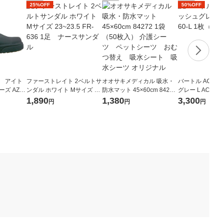
25%OFF
50%OFF
】 アイト
ファーストレイト 2ベルトサ
オオサキメディカル 吸水・
バートル ACベ
ズ AZ44
ンダル ホワイト Mサイズ 23
防水マット 45×60cm 84272
グレー L AC209
 26cm 1
~23.5 FR-636 1足 ナース
1袋（50枚入） 介護シー
（直送品）
1,890
1,380
3,300
円
円
円
サンダル
ツ ペットシーツ おむつ
替え 吸水シート 吸水シ
ーツ オリジナル