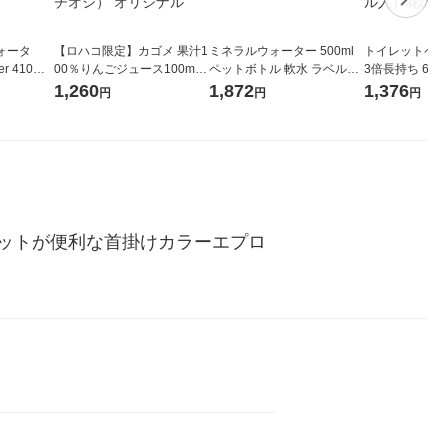
ォータ
【ロハコ限定】カゴメ 果汁1
ミネラルウォーター 500ml
トイレットペー
r 410ml
00％りんごジュース100ml 1
ペットボトル 軟水 ラベルレ
3倍長持ち 6ロール 75
ベルレス
箱（18本入）オリジナル
ス 1セット（48本）天然水
紙配合 スコッ
1,260
1,872
1,376
円
円
円
リジナル
【クイズ付き】【紙パッ
オリジナル
パック 1セット
ク】（イチオシ） オリジナ
ロール入）花の
ル
ットが便利な首掛けカラーエプロ