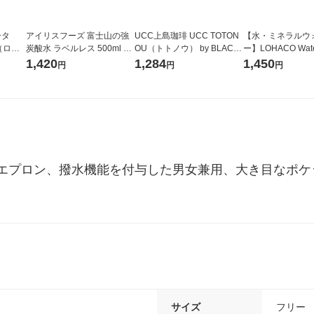
ータ
アイリスフーズ 富士山の強
UCC上島珈琲 UCC TOTON
【水・ミネラルウ
r（ロハ
炭酸水 ラベルレス 500ml 1
OU（トトノウ） by BLACK
ー】LOHACO Wate
ベルレ
箱（24本入）
無糖 500ml 1セット（6本）
1箱（20本入）ラ
1,420
1,284
1,450
円
円
円
チオ
（イチオシ） オ
エプロン、撥水機能を付与した男女兼用、大き目なポケ
サイズ
フリー