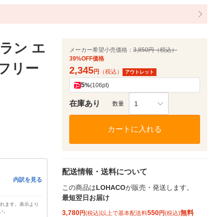
ラン エ
メーカー希望小売価格：
3,850円（税込）
39%OFF価格
 フリー
2,345
円
（税込）
アウトレット
5
%
(106pt)
在庫あり
1
数量
カートに入れる
配送情報・送料について
内訳を見る
この商品は
LOHACO
が販売・発送します。
最短翌日お届け
されます。表示より
い。
3,780
550
無料
円
(税込)以上で基本配送料
円
(税込)