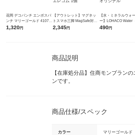
花岡 デコパンチ エンボスパ
【アウトレット】マグネッ
【水・ミネラルウォ
ンチ マリーゴールド 41071
トスマホ三脚 MagSafe対応i
ー】LOHACO Wate
23 1個
Phone用 卓上 メタルプレー
コウォーター）2L ラ
1,320
2,345
490
円
円
円
ト付属 ブラック P-STMTBK
ス 1箱（5本入）（イ
エレコム 1個
シ） オリジナル
商品説明
【在庫処分品】住商モンブランの
ンです。
商品仕様/スペック
カラー
マリーゴールド