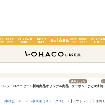
獲得はこちら
レ
トレット
ロハコセール
新着商品
オリジナル商品
クーポン
まとめ割
キ
ム
事務服・スーツ
事務服（スラックス）
【アウトレット】住商モンブ