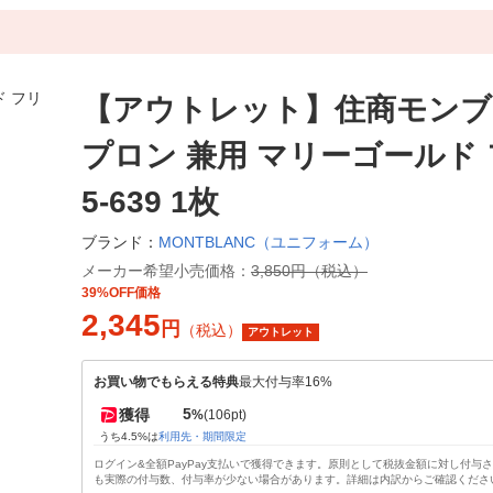
【アウトレット】住商モンブ
プロン 兼用 マリーゴールド
5-639 1枚
MONTBLANC（ユニフォーム）
ブランド：
メーカー希望小売価格：
3,850円（税込）
39%OFF価格
2,345
円
（税込）
アウトレット
お買い物でもらえる特典
最大付与率16%
5
獲得
%
(106pt)
うち4.5%は
利用先・期間限定
ログイン&全額PayPay支払いで獲得できます。原則として税抜金額に対し付与
も実際の付与数、付与率が少ない場合があります。詳細は内訳からご確認くださ