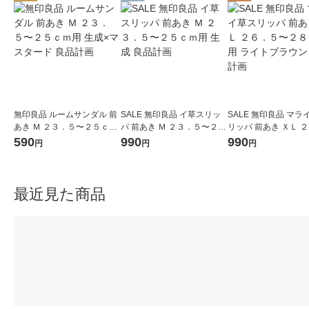
無印良品 ルームサンダル 前
SALE 無印良品 イ草スリッ
SALE 無印良品 マラ
あき Ｍ ２３．５〜２５ｃｍ
パ 前あき Ｍ ２３．５〜２５
リッパ 前あき ＸＬ 
用 生成×マスタード 良品計
ｃｍ用 生成 良品計画
５〜２８ｃｍ用 ライ
590
990
990
円
円
円
画
ウン 良品計画
最近見た商品