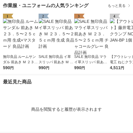
作業服・ユニフォームの人気ランキング
もっと見る
1
2
3
4
無印良品 ルームサン
SALE 無印良品 イ草
SALE 無印良品 マラ
【アウトレッ
ダル 前あき Ｍ ２３．
スリッパ 前あき Ｍ ２
イ草スリッパ 前あき
電工 ねじクラ
５〜２５ｃｍ用 生成×
590
３．５〜２５ｃｍ用
990
Ｍ ２３．５〜２５ｃ
990
-43-JAN-BP 
4,511
円
円
円
円
マスタード 良品計画
生成 良品計画
ｍ用 チャコールグレ
ー 良品計画
最近見た商品
商品を閲覧すると履歴が表示されます