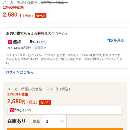
メーカー希望小売価格：
2,970円（税込）
13%OFF価格
2,580
円
（税込）
セール
お買い物でもらえる特典
最大付与率7%
内訳を見る
5
獲得
%
(117pt)
うち4.5%は
利用先・期間限定
ログイン&全額PayPay支払いで獲得できます。原則として税抜金額に対し付与されます。
表示よりも実際の付与数、付与率が少ない場合があります。詳細は内訳からご確認くださ
い。
ログインはこちら
メーカー希望小売価格：
2,970円（税込）
13%OFF価格
2,580
円
（税込）
セール
5
%
(117pt)
在庫あり
1
数量