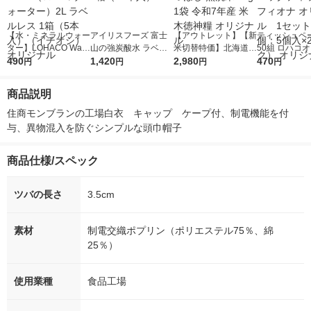
【水・ミネラルウォー
アイリスフーズ 富士
【アウトレット】【新
ティッシュペー
ター】LOHACO Wate
山の強炭酸水 ラベル
米切替特価】北海道産
50組 ロハコ
r（ロハコウォータ
490
レス 500ml 1箱（24
1,420
ななつぼし 無洗米 5k
2,980
ルソフトパッ
470
円
円
円
円
ー）2L ラベルレス 1
本入）
g 1袋 令和7年産 米 木
シュ フィオナ
箱（5本入）（イチオ
徳神糧 オリジナル
ナル 1セット
商品説明
シ） オリジナル
個：5個入×2
オリジナル
住商モンブランの工場白衣　キャップ　ケープ付、制電機能を付
与、異物混入を防ぐシンプルな頭巾帽子
商品仕様/スペック
ツバの長さ
3.5cm
素材
制電交織ポプリン（ポリエステル75％、綿
25％）
使用業種
食品工場