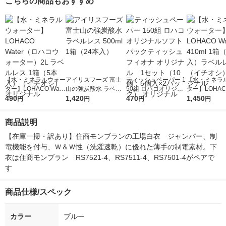
こちらの商品もおすすめ
【水・ミネラルウォー
アイリスフーズ 富士
ティッシュペーパー 1
【水・ミネラ
ター】LOHACO Wate
山の強炭酸水 ラベル
50組 ロハコオリジナ
ター】LOHACO
r（ロハコウォータ
490
レス 500ml 1箱（24
1,420
ルソフトパックティッ
470
r 410ml 1箱
1,450
円
円
円
円
ー）2L ラベルレス 1
本入）
シュ フィオナ オリジ
入）ラベルレ
箱（5本入）（イチオ
ナル 1セット（10
オシ） オリジ
商品説明
シ） オリジナル
個：5個入×2パック）
オリジナル
【在庫一掃・訳あり】住商モンブランの工場白衣　ジャンパー、制
電機能を付与、Ｗ＆Ｗ性（洗濯速乾）に優れた薄手の制電素材。下
衣は住商モンブラン　RS7521-4、RS7511-4、RS7501-4がペアで
す
商品仕様/スペック
カラー
ブルー