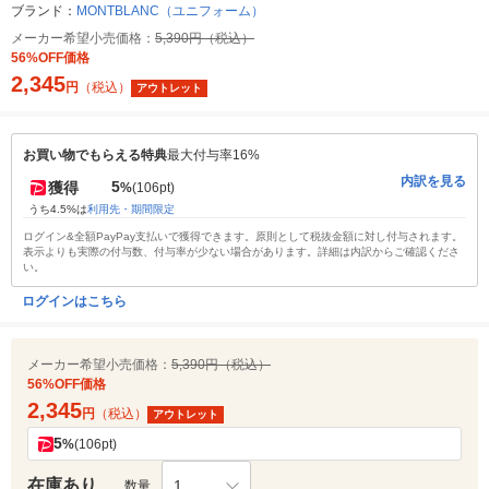
ブランド：
MONTBLANC（ユニフォーム）
メーカー希望小売価格：
5,390円（税込）
56%OFF価格
2,345
円
（税込）
アウトレット
お買い物でもらえる特典
最大付与率16%
内訳を見る
5
獲得
%
(106pt)
うち4.5%は
利用先・期間限定
ログイン&全額PayPay支払いで獲得できます。原則として税抜金額に対し付与されます。
表示よりも実際の付与数、付与率が少ない場合があります。詳細は内訳からご確認くださ
い。
ログインはこちら
メーカー希望小売価格：
5,390円（税込）
56%OFF価格
2,345
円
（税込）
アウトレット
5
%
(106pt)
在庫あり
1
数量