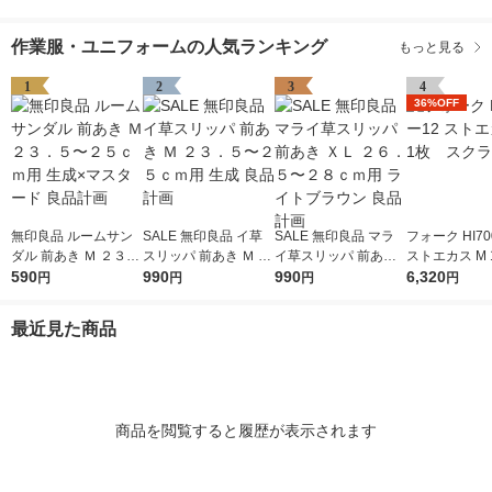
作業服・ユニフォームの人気ランキング
もっと見る
1
2
3
4
36%OFF
無印良品 ルームサン
SALE 無印良品 イ草
SALE 無印良品 マラ
フォーク HI70
ダル 前あき Ｍ ２３．
スリッパ 前あき Ｍ ２
イ草スリッパ 前あき
ストエカス M
５〜２５ｃｍ用 生成×
590
３．５〜２５ｃｍ用
990
ＸＬ ２６．５〜２８
990
クラブ
6,320
円
円
円
円
マスタード 良品計画
生成 良品計画
ｃｍ用 ライトブラウ
ン 良品計画
最近見た商品
商品を閲覧すると履歴が表示されます