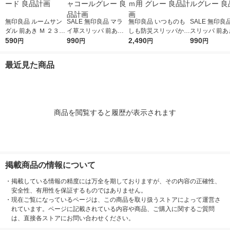
無印良品 ルームサン
SALE 無印良品 マラ
無印良品 いつものも
SALE 無印良
ダル 前あき Ｍ ２３．
イ草スリッパ 前あき
しも防災スリッパかか
スリッパ 前あき
５〜２５ｃｍ用 生成×
590
Ｍ ２３．５〜２５ｃ
990
と付き Ｍ ２３．５〜
2,490
５〜２６．５
990
円
円
円
円
マスタード 良品計画
ｍ用 チャコールグレ
２５ｃｍ用 グレー 良
チャコールグレ
ー 良品計画
品計画
品計画
最近見た商品
商品を閲覧すると履歴が表示されます
掲載商品の情報について
・
掲載している情報の精度には万全を期しておりますが、その内容の正確性、
安全性、有用性を保証するものではありません。
・
現在ご覧になっているページは、この商品を取り扱うストアによって運営さ
れています。ページに記載されている内容や商品、ご購入に関するご質問
は、直接各ストアにお問い合わせください。