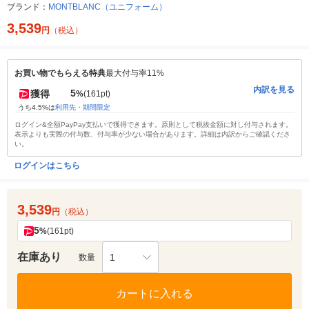
ブランド：
MONTBLANC（ユニフォーム）
3,539
円
（税込）
お買い物でもらえる特典
最大付与率11%
内訳を見る
5
獲得
%
(161pt)
うち4.5%は
利用先・期間限定
ログイン&全額PayPay支払いで獲得できます。原則として税抜金額に対し付与されます。
表示よりも実際の付与数、付与率が少ない場合があります。詳細は内訳からご確認くださ
い。
ログインはこちら
3,539
円
（税込）
5
%
(161pt)
在庫あり
1
数量
カートに入れる