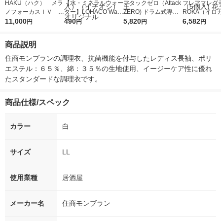
HAKU（ハク） メラ
【水・ミネラルウォー
アタックゼロ（Attack
フレアフレグラ
ノフォーカスＩＶ 4
ター】LOHACO Wate
ZERO) ドラム式専用
ROKA（イロ
5ｇ 資生堂 おまけ
11,000
r（ロハコウォータ
490
詰め替え メガジャン
5,820
イキッドリリ
6,582
円
円
円
円
付き
ー）2L ラベルレス 1
ボ 2300g 1セット（2
柔軟剤 詰め替
箱（5本入）（イチオ
個入) 洗濯洗剤 花王
大 1200ml 
商品説明
シ） オリジナル
（5個入) 花王
住商モンブランの調理衣、抗菌機能を付与したレディス長袖、ポリ
エステル：６５％、綿：３５％の生地使用、イージーケア性に優れ
たスタンダードな調理衣です。
商品仕様/スペック
カラー
白
サイズ
LL
使用業種
居酒屋
メーカー名
住商モンブラン