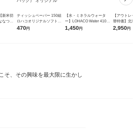
【新米切
ティッシュペーパー 150組
【水・ミネラルウォータ
【アウトレット
ななつぼ
ロハコオリジナルソフトパ
ー】LOHACO Water 410ml
替特価】北海道
袋 令和7年産
ックティッシュ フィオナ オ
1箱（20本入）ラベルレス
し 精白米 5kg
470
1,450
2,950
円
円
円
ジナル
リジナル 1セット（10個：
（イチオシ） オリジナル
米 木徳神糧 オ
5個入×2パック） オリジナ
ル
こそ、その興味を最大限に生かし