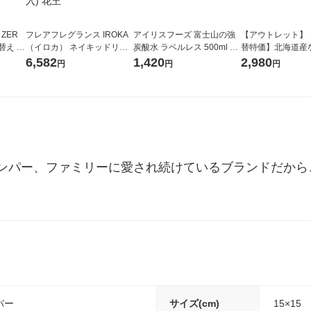
 ZER
フレアフレグランス IROKA
アイリスフーズ 富士山の強
【アウトレット】
替え メ
（イロカ） ネイキッドリリ
炭酸水 ラベルレス 500ml 1
替特価】北海道産
セット
ーの香り 柔軟剤 詰め替え 超
箱（24本入）
し 無洗米 5kg 1
6,582
1,420
2,980
円
円
円
王
特大 1200ml 1セット（5個
米 木徳神糧 オリ
入) 花王
ンパー、ファミリーに愛され続けているブランドだから
バー
サイズ(cm)
15×15