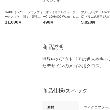
HAKU（ハク） メラノフォ
【水・ミネラルウォータ
アタックゼロ（Attack
ーカスＩＶ 45ｇ 資生
ー】LOHACO Water（ロハ
O) ドラム式専用 詰め
堂 おまけ付き
コウォーター）2L ラベルレ
ガジャンボ 2300g 1
11,000
490
5,820
円
円
円
ス 1箱（5本入）（イチオ
（2個入) 洗濯洗剤 花
シ） オリジナル
商品説明
世界中のアウトドアの達人やキャ
たデザインのメガネ用クロス。
商品仕様/スペック
素材
マイクロファー