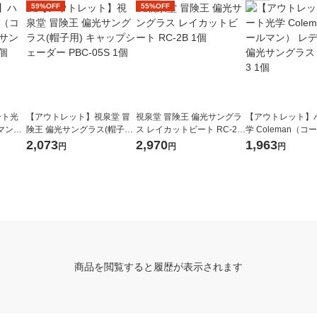
59%OFF
55%OFF
ート光
【アウトレット】視泉堂 冒
視泉堂 冒険王 偏光サングラ
【アウトレット】
ルマン）
険王 偏光サングラス(帽子用)
ス レイカットビート RC-2B
学 Coleman（
02-3
キャップシェーダー PBC-05
1個
レディース偏光サ
2,073
2,970
1,963
円
円
円
S 1個
CLA01-3 1個
商品を閲覧すると履歴が表示されます