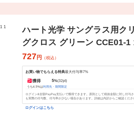
ハート光学 サングラス用ク
グクロス グリーン CCE01-1 
727
円
（税込）
お買い物でもらえる特典
最大付与率7%
5
獲得
%
(32pt)
うち4.5%は
利用先・期間限定
ログイン&全額PayPay支払いで獲得できます。原則として税抜金額に対し付与
も実際の付与数、付与率が少ない場合があります。詳細は内訳からご確認くださ
ログインはこちら