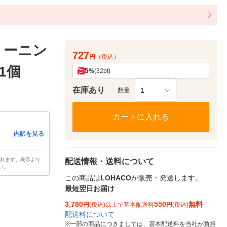
リーニン
727
円
（税込）
1個
5
%
(32pt)
在庫あり
1
数量
カートに入れる
内訳を見る
されます。表示より
配送情報・送料について
い。
この商品は
LOHACO
が販売・発送します。
最短翌日お届け
3,780
550
無料
円
(税込)以上で基本配送料
円
(税込)
配送料について
※
一部の商品につきましては、基本配送料を当社が負担