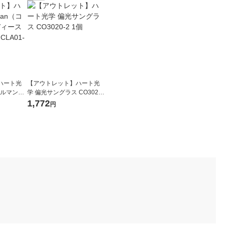
ハート光
【アウトレット】ハート光
コールマン）
学 偏光サングラス CO3020-
ングラス
2 1個
1,772
円