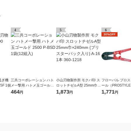
グ
4
5
6
30%OFF
砥ぎ機
三共コーポレーション ハト
小山刃物製作所 モクバ印 ス
フローバル プロ
35F 1個
メ一撃用 ハトメ玉ゴールド
ロットチゼルA型 25mm巾×2
ール（PROSTYLE
2500 P-BSD 1袋(12組入)
40mm (ブリスターパック入
ボルトクリッパー 30
464
1,873
1,771
円
円
円
り) A-16 1本 360-1218
2BC 1個（直送品