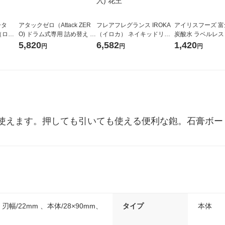
ータ
アタックゼロ（Attack ZER
フレアフレグランス IROKA
アイリスフーズ 
r（ロハ
O) ドラム式専用 詰め替え メ
（イロカ） ネイキッドリリ
炭酸水 ラベルレス 5
ベルレ
ガジャンボ 2300g 1セット
ーの香り 柔軟剤 詰め替え 超
箱（24本入）
5,820
6,582
1,420
円
円
円
チオ
（2個入) 洗濯洗剤 花王
特大 1200ml 1セット（5個
入) 花王
使えます。押しても引いても使える便利な鉋。石膏ボー
、刃幅/22mm 、本体/28×90mm、
タイプ
本体