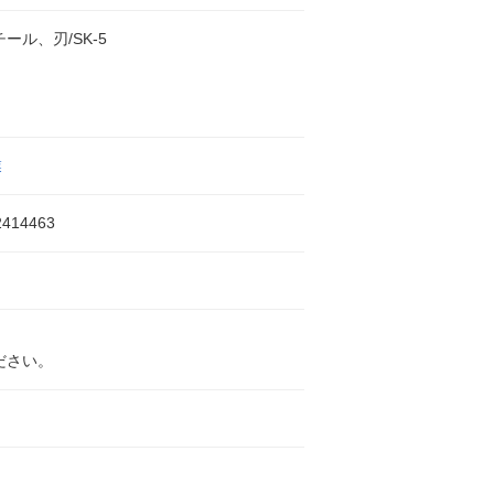
ール、刃/SK-5
業
2414463
ださい。