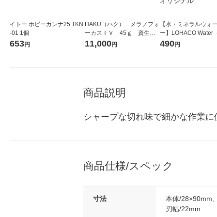
イトー ホビーカンナ25 TKN
HAKU（ハク） メラノフォ
【水・ミネラルウォ
-01 1個
ーカスＩＶ 45ｇ 資生
ー】LOHACO Wate
堂 おまけ付き
コウォーター）2L ラ
653
11,000
490
円
円
円
ス 1箱（5本入）（イ
シ） オリジナル
商品説明
シャープな切れ味で細かな作業に
商品仕様/スペック
寸法
本体/28×90mm
刃幅/22mm