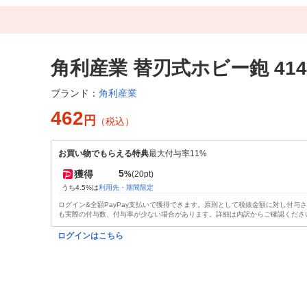
角利産業 替刃式ホビー鉋 4144
角利産業
ブランド：
462
円
（税込）
お買い物でもらえる特典
最大付与率11%
5
獲得
%
(20pt)
うち4.5%は
利用先・期間限定
ログイン&全額PayPay支払いで獲得できます。原則として税抜金額に対し付与
も実際の付与数、付与率が少ない場合があります。詳細は内訳からご確認くださ
ログインはこちら