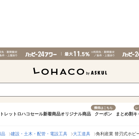
獲得はこちら
レ
トレット
ロハコセール
新着商品
オリジナル商品
クーポン
まとめ割
キ
用品
建設・土木・配管・電設工具
大工道具
角利産業 替刃式ホビー鉋