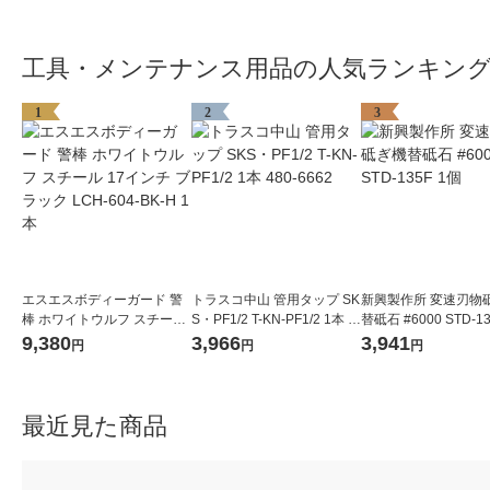
工具・メンテナンス用品の人気ランキン
1
2
3
エスエスボディーガード 警
トラスコ中山 管用タップ SK
新興製作所 変速刃物
棒 ホワイトウルフ スチール
S・PF1/2 T-KN-PF1/2 1本 4
替砥石 #6000 STD-1
17インチ ブラック LCH-604
80-6662
9,380
3,966
3,941
円
円
円
-BK-H 1本
最近見た商品