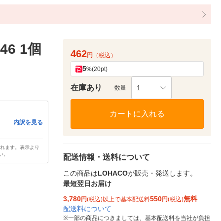
6 1個
462
円
（税込）
5
%
(20pt)
在庫あり
1
数量
カートに入れる
内訳を見る
されます。表示より
い。
配送情報・送料について
この商品は
LOHACO
が販売・発送します。
最短翌日お届け
3,780
550
無料
円
(税込)以上で基本配送料
円
(税込)
配送料について
※
一部の商品につきましては、基本配送料を当社が負担