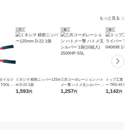
もっと見る
7
8
9
スタイルツ
ミネシマ 精密ニッパー125m
三共コーポレーション ハト
トップ工業 コ
 TOOL）
m D-22 1個
メ一撃 ハトメ玉シルバー 1
ー TRD-45 040
0 GK-1
袋(10組入) 2500HP-SSL
1,593
1,257
1,142
円
円
円
）