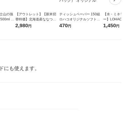
富士山の強
【アウトレット】【新米切
ティッシュペーパー 150組
【水・ミネラル
00ml 1
替特価】北海道産ななつぼ
ロハコオリジナルソフトパ
ー】LOHACO Wa
し 無洗米 5kg 1袋 令和7年産
ックティッシュ フィオナ オ
1箱（20本入
2,980
470
1,450
円
円
円
米 木徳神糧 オリジナル
リジナル 1セット（10個：
（イチオシ） 
5個入×2パック） オリジナ
ル
ドにも使えます。