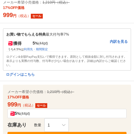
メーカー希望小売価格：
1,210円（税込）
17%OFF価格
999
円
（税込）
セール
お買い物でもらえる特典
最大付与率7%
内訳を見る
5
獲得
%
(44pt)
うち4.5%は
利用先・期間限定
ログイン&全額PayPay支払いで獲得できます。原則として税抜金額に対し付与されます。
表示よりも実際の付与数、付与率が少ない場合があります。詳細は内訳からご確認くださ
い。
ログインはこちら
メーカー希望小売価格：
1,210円（税込）
17%OFF価格
999
円
（税込）
セール
5
%
(44pt)
在庫あり
1
数量