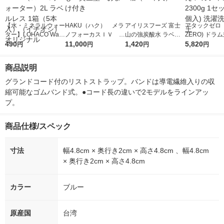
【水・ミネラルウォー
HAKU（ハク） メラ
アイリスフーズ 富士
アタックゼロ（A
ター】LOHACO Wate
ノフォーカスＩＶ 4
山の強炭酸水 ラベル
ZERO) ドラ
r（ロハコウォータ
490
5ｇ 資生堂 おまけ
11,000
レス 500ml 1箱（24
1,420
詰め替え メガ
5,820
円
円
円
円
ー）2L ラベルレス 1
付き
本入）
ボ 2300g 1
箱（5本入）（イチオ
個入) 洗濯洗剤
商品説明
シ） オリジナル
グランドコード付のリストストラップ。バンドは導電繊維入りの収
縮可能なゴムバンド式。●コード長の違いで2モデルをラインアッ
プ。
商品仕様/スペック
寸法
幅4.8cm × 奥行き2cm × 高さ4.8cm 、幅4.8cm
× 奥行き2cm × 高さ4.8cm
カラー
ブルー
原産国
台湾