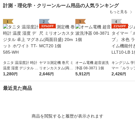
計測・理化学・クリーンルーム用品の人気ランキング
もっと見る
1
2
3
4
33%OFF
21%OFF
タニタ 温湿度計 時計
ヤマヨ測定機 巻尺 ミ
オーム電機 超音波洗
キングジム 学
温度 湿度 デジタル 卓
リオンカスタム(両面
浄器 08-3871 1個
マー「ルラップ
上 マグネット ホワイ
1,280
目盛) 20m MCT20 1個
2,646
5,912
色 ラップタイ
2,426
円
円
円
円
ト TT-585-WH
付き LLT10-L
最近見た商品
商品を閲覧すると履歴が表示されます