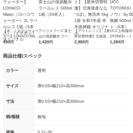
【水・ミネラルウォー
アイリスフーズ 富士
【アウトレット】【新
UCC上島珈琲 
ター】LOHACO Wate
山の強炭酸水 ラベル
米切替特価】北海道産
OTONOU（
r（ロハコウォータ
490
レス 500ml 1箱（24
1,420
ななつぼし 無洗米 5k
2,980
ウ） by BLAC
1,284
円
円
円
円
ー）2L ラベルレス 1
本入）
g 1袋 令和7年産 米 木
00ml 1セッ
箱（5本入）（イチオ
徳神糧 オリジナル
商品仕様/スペック
シ） オリジナル
カラー
透明
サイズ
厚0.03×幅210×高300mm
寸法
厚0.03×幅210×高300mm
柄/模様
無地
規格
S 21-30