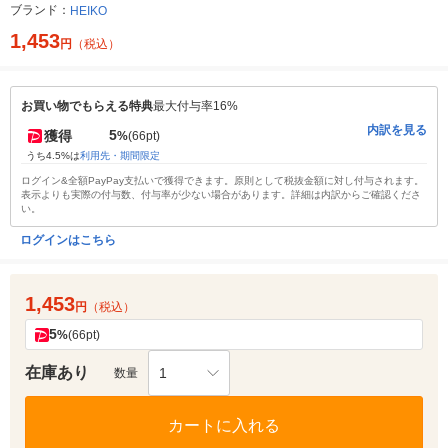
ブランド：
HEIKO
1,453
円
（税込）
お買い物でもらえる特典
最大付与率16%
内訳を見る
5
獲得
%
(66pt)
うち4.5%は
利用先・期間限定
ログイン&全額PayPay支払いで獲得できます。原則として税抜金額に対し付与されます。
表示よりも実際の付与数、付与率が少ない場合があります。詳細は内訳からご確認くださ
い。
ログインはこちら
1,453
円
（税込）
5
%
(66pt)
在庫あり
1
数量
カートに入れる