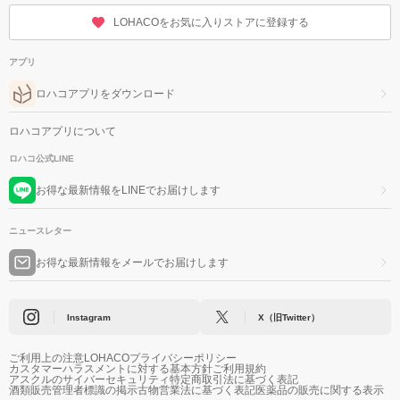
LOHACOをお気に入りストアに登録する
アプリ
ロハコアプリをダウンロード
ロハコアプリについて
ロハコ公式LINE
お得な最新情報をLINEでお届けします
ニュースレター
お得な最新情報をメールでお届けします
Instagram
X（旧Twitter）
ご利用上の注意
LOHACOプライバシーポリシー
カスタマーハラスメントに対する基本方針
ご利用規約
アスクルのサイバーセキュリティ
特定商取引法に基づく表記
酒類販売管理者標識の掲示
古物営業法に基づく表記
医薬品の販売に関する表示