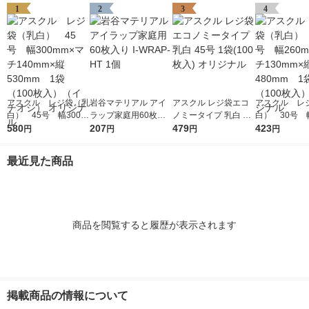
1
2
3
4
アスクル レジ袋（乳
岩谷マテリアル アイ
アスクル レジ袋エコ
アスクル レ
白） 45号 幅300m
ラップ家庭用60枚入
ノミータイプ 乳白 45
白） 30号 幅
m×マチ140mm×縦53
580
り I-WRAP-HT 1個
207
号 1袋(100枚入) オリ
479
m×マチ130m
423
円
円
円
円
0mm 1袋（100枚
ジナル
0mm 1袋（1
入）（イチオシ） オ
入） オリジ
最近見た商品
リジナル
商品を閲覧すると履歴が表示されます
掲載商品の情報について