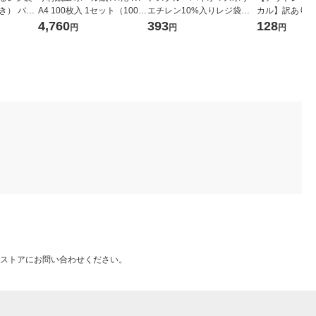
き） バイ
A4 100枚入 1セット（100枚
エチレン10%入りレジ袋
カル】訳あり シ
25%入 2
×4包）
（乳白）30号 1袋（100枚
ポリエチレン袋 No
4,760
393
128
円
円
円
100枚入）
入） オリジナル
50mm 1束（1
ストアにお問い合わせください。