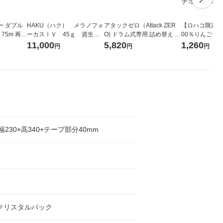
ー ダブル
HAKU（ハク） メラノフォ
アタックゼロ（Attack ZER
【ロハコ限定】
生
ーカスＩＶ 45ｇ 資生
O) ドラム式専用 詰め替え メ
00％りんごジュー
ィフラワー
堂 おまけ付き
ガジャンボ 2300g 1セット
箱（18本入）
11,000
5,820
1,260
円
円
円
パック12
（2個入) 洗濯洗剤 花王
【クイズ付き】
り
ク】（イチオシ
ル
×幅230×高340+テープ部分40mm
 クリスタルパック