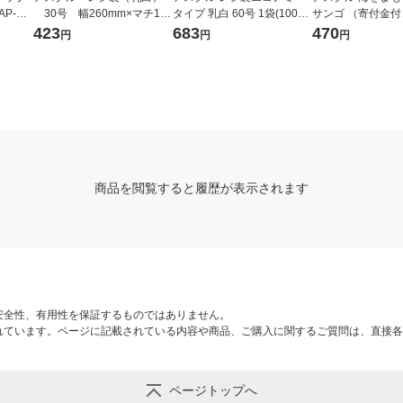
AP-HT
30号 幅260mm×マチ130
タイプ 乳白 60号 1袋(100枚
サンゴ （寄付金付
mm×縦480mm 1袋（100
入) オリジナル
オマスポリエチレン
423
683
470
円
円
円
枚入） オリジナル
0号 No.20 1袋（
オリジナル
商品を閲覧すると履歴が表示されます
安全性、有用性を保証するものではありません。
れています。ページに記載されている内容や商品、ご購入に関するご質問は、直接各
ページトップへ