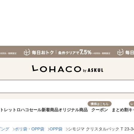
獲得はこちら
レ
トレット
ロハコセール
新着商品
オリジナル商品
クーポン
まとめ割
キ
ピング
ポリ袋・OPP袋
OPP袋
シモジマ クリスタルパック T 23-34 0