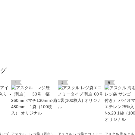
ング
4
5
6
ラップ
アスクル レジ袋（乳白）
アスクル レジ袋エコノミー
アスクル 海をま