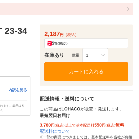
3-34
2,187
円
（税込）
5
%
(98pt)
在庫あり
1
数量
カートに入れる
内訳を見る
配送情報・送料について
されます。表示より
この商品は
LOHACO
が販売・発送します。
い。
最短翌日お届け
3,780
550
無料
円
(税込)以上で基本配送料
円
(税込)
配送料について
※
一部の商品につきましては、基本配送料を当社が負担