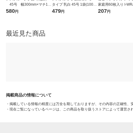
45号 幅300mm×マチ140
タイプ 乳白 45号 1袋(100枚
家庭用60枚入り I-WR
mm×縦530mm 1袋（100
入) オリジナル
1個
580
479
207
円
円
円
枚入）（イチオシ） オリジ
ナル
最近見た商品
掲載商品の情報について
・
掲載している情報の精度には万全を期しておりますが、その内容の正確性、
・
現在ご覧になっているページは、この商品を取り扱うストアによって運営さ