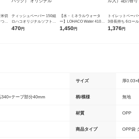
新米切
ティッシュペーパー 150組
【水・ミネラルウォータ
トイレットペーパ
なつぼ
ロハコオリジナルソフトパ
ー】LOHACO Water 410ml
3倍長持ち 6ロール 75m 再
令和7年産
ックティッシュ フィオナ オ
1箱（20本入）ラベルレス
紙配合 スコッテ
470
1,450
1,376
円
円
円
ル
リジナル 1セット（10個：
（イチオシ） オリジナル
パック 1セット（2
5個入×2パック） オリジナ
ロール入）花の香
ル
サイズ
厚0.03
×高340+テープ部分40mm
柄/模様
無地
材質
OPP
商品タイプ
OPP袋