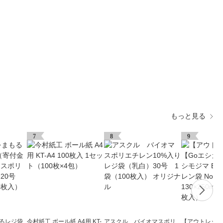
もっと見る
7
8
9
もるレジ袋
今村紙工 ボール紙 A4用 KT-
アスクル バイオマスポリ
【アウトレット