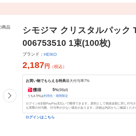
シモジマ クリスタルパック T 2
006753510 1束(100枚)
ブランド：
HEIKO
2,187
円
（税込）
お買い物でもらえる特典
最大付与率7%
5
獲得
%
(98pt)
うち4.5%は
利用先・期間限定
ログイン&全額PayPay支払いで獲得できます。原則として税抜金額に対し付与
も実際の付与数、付与率が少ない場合があります。詳細は内訳からご確認くださ
ログインはこちら