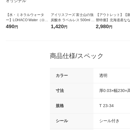
【水・ミネラルウォータ
アイリスフーズ 富士山の強
【アウトレット】【
ー】LOHACO Water（ロハ
炭酸水 ラベルレス 500ml 1
替特価】北海道産な
コウォーター）2L ラベルレ
箱（24本入）
し 無洗米 5kg 1袋 
490
1,420
2,980
円
円
円
ス 1箱（5本入）（イチオ
米 木徳神糧 オリジナ
シ） オリジナル
商品仕様/スペック
カラー
透明
寸法
厚0.03×幅230
規格
T 23-34
シール
シール付き