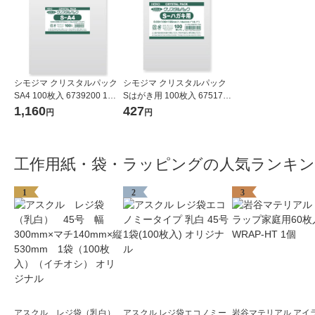
シモジマ クリスタルパック
シモジマ クリスタルパック
SA4 100枚入 6739200 1袋
Sはがき用 100枚入 675170
(100枚入)
0 1袋(100枚入)
1,160
427
円
円
工作用紙・袋・ラッピングの人気ランキ
1
2
3
アスクル レジ袋（乳白）
アスクル レジ袋エコノミー
岩谷マテリアル アイ