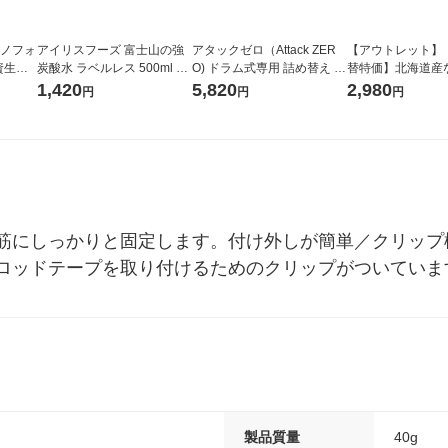
ラノフォ
アイリスフーズ 富士山の強
アタックゼロ（Attack ZER
【アウトレット】
資生
炭酸水 ラベルレス 500ml 1
O) ドラム式専用 詰め替え メ
替特価】北海道産
箱（24本入）
ガジャンボ 2300g 1セット
し 無洗米 5kg 1
1,420
5,820
2,980
円
円
円
（2個入) 洗濯洗剤 花王
米 木徳神糧 オリ
筋にしっかりと固定します。付け外しが簡単／クリップ
ロッドテープを取り付けるためのクリップがついていま
製品質量
40g