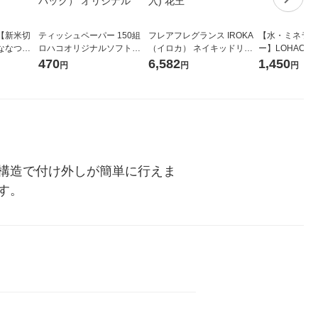
【新米切
ティッシュペーパー 150組
フレアフレグランス IROKA
【水・ミネラル
ななつぼ
ロハコオリジナルソフトパ
（イロカ） ネイキッドリリ
ー】LOHACO Wa
袋 令和7年産
ックティッシュ フィオナ オ
ーの香り 柔軟剤 詰め替え 超
1箱（20本入
470
6,582
1,450
円
円
円
ジナル
リジナル 1セット（10個：
特大 1200ml 1セット（5個
（イチオシ） 
5個入×2パック） オリジナ
入) 花王
ル
構造で付け外しが簡単に行えま
す。