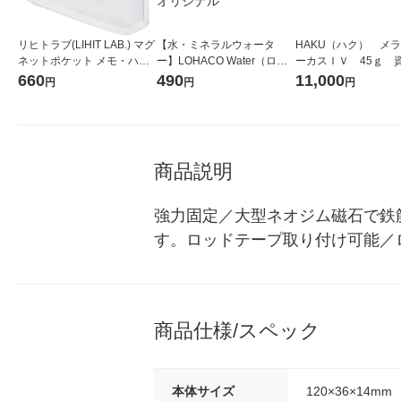
リヒトラブ(LIHIT LAB.) マグ
【水・ミネラルウォータ
HAKU（ハク） メ
ネットポケット メモ・ハガ
ー】LOHACO Water（ロハ
ーカスＩＶ 45ｇ 
キ 白（ホワイト） A7391-0
コウォーター）2L ラベルレ
堂 おまけ付き
660
490
11,000
円
円
円
ス 1箱（5本入）（イチオ
シ） オリジナル
商品説明
強力固定／大型ネオジム磁石で鉄
す。ロッドテープ取り付け可能／
商品仕様/スペック
本体サイズ
120×36×14mm