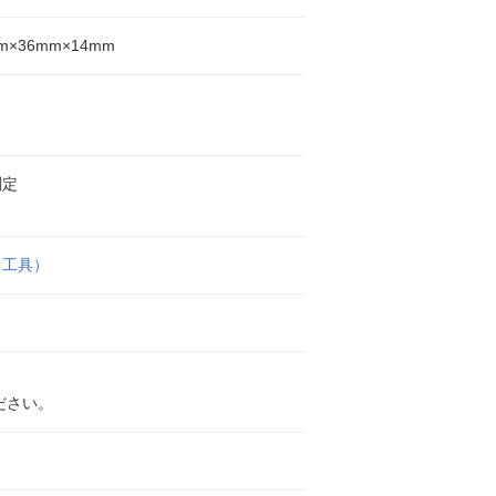
m×36mm×14mm
測定
（工具）
ださい。