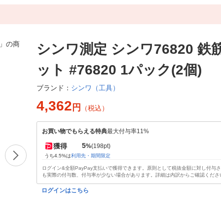
シンワ測定 シンワ76820 
ット #76820 1パック(2個)
シンワ（工具）
ブランド：
4,362
円
（税込）
お買い物でもらえる特典
最大付与率11%
5
獲得
%
(198pt)
うち4.5%は
利用先・期間限定
ログイン&全額PayPay支払いで獲得できます。原則として税抜金額に対し付与
も実際の付与数、付与率が少ない場合があります。詳細は内訳からご確認くださ
ログインはこちら