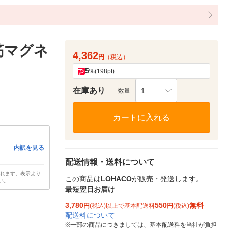
鉄筋マグネ
4,362
円
（税込）
5
%
(198pt)
在庫あり
1
数量
カートに入れる
内訳を見る
配送情報・送料について
されます。表示より
この商品は
LOHACO
が販売・発送します。
い。
最短翌日お届け
3,780
550
無料
円
(税込)以上で基本配送料
円
(税込)
配送料について
※
一部の商品につきましては、基本配送料を当社が負担