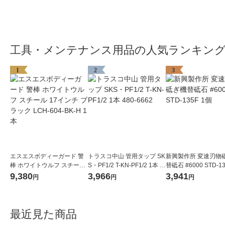
工具・メンテナンス用品の人気ランキン
1
2
3
エスエスボディーガード 警
トラスコ中山 管用タップ SK
新興製作所 変速刃物
棒 ホワイトウルフ スチール
S・PF1/2 T-KN-PF1/2 1本 4
替砥石 #6000 STD-1
17インチ ブラック LCH-604
80-6662
9,380
3,966
3,941
円
円
円
-BK-H 1本
最近見た商品