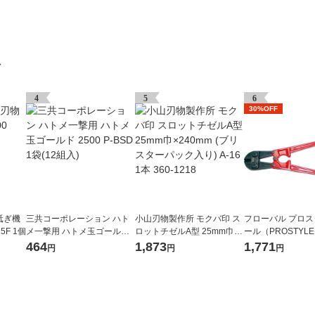
グ
4
5
6
30%OFF
砥ぎ機
三共コーポレーション ハト
小山刃物製作所 モクバ印 ス
フローバル プロ
35F 1個
メ一撃用 ハトメ玉ゴールド
ロットチゼルA型 25mm巾×2
ール（PROSTYLE
2500 P-BSD 1袋(12組入)
40mm (ブリスターパック入
ボルトクリッパー 30
464
1,873
1,771
円
円
円
り) A-16 1本 360-1218
2BC 1個（直送品