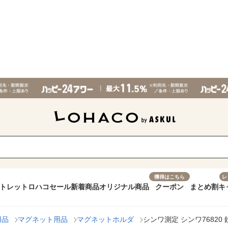
獲得はこちら
レ
トレット
ロハコセール
新着商品
オリジナル商品
クーポン
まとめ割
キ
用品
マグネット用品
マグネットホルダ
シンワ測定 シンワ76820 鉄