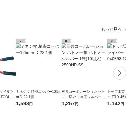
もっと見る
7
8
9
スタイルツ
ミネシマ 精密ニッパー125m
三共コーポレーション ハト
トップ工業 コ
 TOOL）
m D-22 1個
メ一撃 ハトメ玉シルバー 1
ー TRD-45 040
0 GK-1
袋(10組入) 2500HP-SSL
1,593
1,257
1,142
円
円
円
）