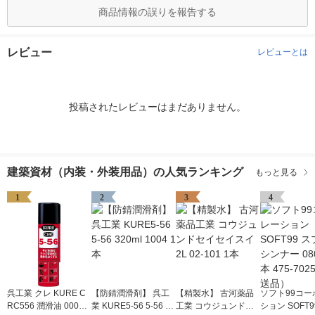
商品情報の誤りを報告する
レビュー
レビューとは
投稿されたレビューはまだありません。
建築資材（内装・外装用品）の人気ランキング
もっと見る
1
2
3
4
呉工業 クレ KURE C
【防錆潤滑剤】 呉工
【精製水】 古河薬品
ソフト99コー
RC556 潤滑油 00000
業 KURE5-56 5-56 32
工業 コウジュンドセ
ション SOFT9