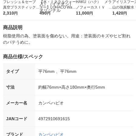
フレッシュ＆セーブ
【水・ミネラルウォー
HAKU（ハク） メラ
アイリスフーズ
真空プラスティックコ
ター】LOHACO Wate
ノフォーカスＩＶ 4
山の強炭酸水 
ンテナ L ブルー 2.3L
2,310
r（ロハコウォータ
490
5ｇ 資生堂 おまけ
11,000
レス 500ml 1
1,420
円
円
円
円
1個 ツヴィリングJ.A.
ー）2L ラベルレス 1
付き
本入）
ヘンケルスジャパン
箱（5本入）（イチオ
商品説明
シ） オリジナル
樹脂使用の為、塗装面を傷めない。用途：塗装面のキズやヒビ割れ
のパテうめに。
商品仕様/スペック
タイプ
平76mm 、平76mm
寸法
約幅76mm×高さ180mm×奥行5mm
メーカー名
カンペハピオ
JANコード
4972910691615
ブランド
カンペハピオ