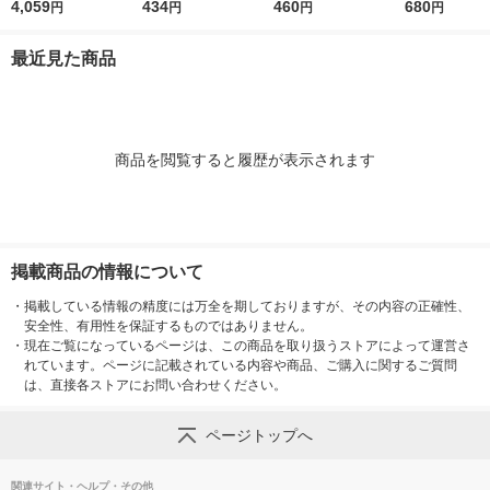
49328530 1セット(70
4,059
0ml 1004 1本
434
イセイスイ2L 02-101
460
レーシンナー 08
680
円
円
円
円
ML×10)（直送品）
1本
本 475-702
品）
最近見た商品
商品を閲覧すると履歴が表示されます
掲載商品の情報について
・
掲載している情報の精度には万全を期しておりますが、その内容の正確性、
安全性、有用性を保証するものではありません。
・
現在ご覧になっているページは、この商品を取り扱うストアによって運営さ
れています。ページに記載されている内容や商品、ご購入に関するご質問
は、直接各ストアにお問い合わせください。
ページトップへ
関連サイト・ヘルプ・その他