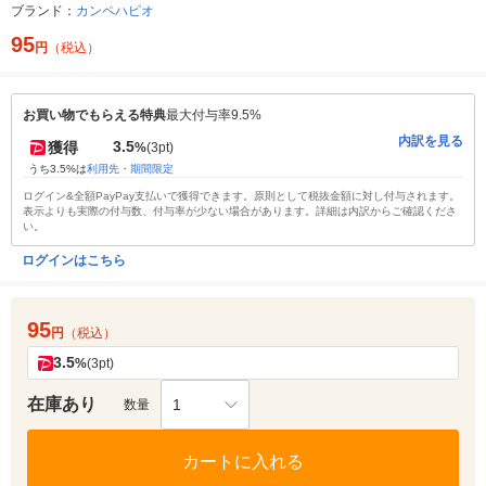
ブランド：
カンペハピオ
95
円
（税込）
お買い物でもらえる特典
最大付与率9.5%
内訳を見る
3.5
獲得
%
(3pt)
うち3.5%は
利用先・期間限定
ログイン&全額PayPay支払いで獲得できます。原則として税抜金額に対し付与されます。
表示よりも実際の付与数、付与率が少ない場合があります。詳細は内訳からご確認くださ
い。
ログインはこちら
95
円
（税込）
3.5
%
(3pt)
在庫あり
1
数量
カートに入れる