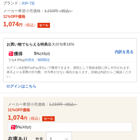
ブランド：
RIP-TIE
メーカー希望小売価格：
1,210円（税込）
11%OFF価格
1,074
円
（税込）
セール
お買い物でもらえる特典
最大付与率16%
内訳を見る
5
獲得
%
(48pt)
うち4.5%は
利用先・期間限定
ログイン&全額PayPay支払いで獲得できます。原則として税抜金額に対し付与されます。
表示よりも実際の付与数、付与率が少ない場合があります。詳細は内訳からご確認くださ
い。
ログインはこちら
メーカー希望小売価格：
1,210円（税込）
11%OFF価格
1,074
円
（税込）
セール
5
%
(48pt)
在庫あり
1
数量