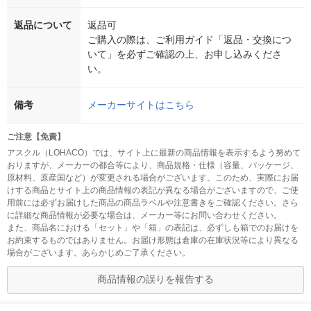
返品について
返品可
ご購入の際は、ご利用ガイド「返品・交換につ
いて」を必ずご確認の上、お申し込みくださ
い。
備考
メーカーサイトはこちら
ご注意【免責】
アスクル（LOHACO）では、サイト上に最新の商品情報を表示するよう努めて
おりますが、メーカーの都合等により、商品規格・仕様（容量、パッケージ、
原材料、原産国など）が変更される場合がございます。このため、実際にお届
けする商品とサイト上の商品情報の表記が異なる場合がございますので、ご使
用前には必ずお届けした商品の商品ラベルや注意書きをご確認ください。さら
に詳細な商品情報が必要な場合は、メーカー等にお問い合わせください。
また、商品名における「セット」や「箱」の表記は、必ずしも箱でのお届けを
お約束するものではありません。お届け形態は倉庫の在庫状況等により異なる
場合がございます。あらかじめご了承ください。
商品情報の誤りを報告する