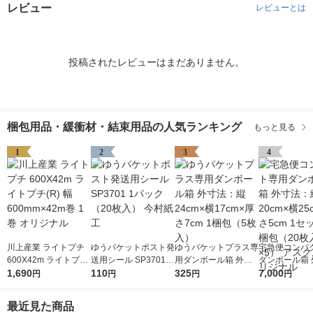
レビュー
レビューとは
投稿されたレビューはまだありません。
梱包用品・緩衝材・結束用品の人気ランキング
もっと見る
1
2
3
4
川上産業 ライトプチ
ゆうパケットポスト発
ゆうパケットプラス専
宅急便コンパ
600X42m ライトプチ
送用シール SP3701 1
用ダンボール箱 外寸
ダンボール箱 
(R) 幅600mm×42m巻
1,690
パック（20枚入） 今
110
法：縦24cm×横17cm
325
法：縦20cm×
7,000
円
円
円
円
1巻 オリジナル
村紙工
×厚さ7cm 1梱包（5枚
×厚さ5cm 1
入）
梱包（20枚入
最近見た商品
アスクル オリ