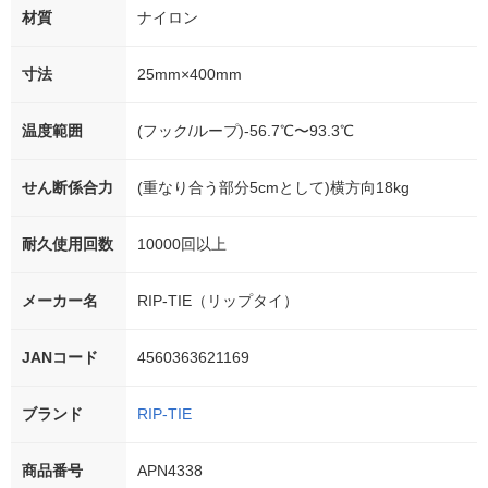
材質
ナイロン
寸法
25mm×400mm
温度範囲
(フック/ループ)-56.7℃〜93.3℃
せん断係合力
(重なり合う部分5cmとして)横方向18kg
耐久使用回数
10000回以上
メーカー名
RIP-TIE（リップタイ）
JANコード
4560363621169
ブランド
RIP-TIE
商品番号
APN4338