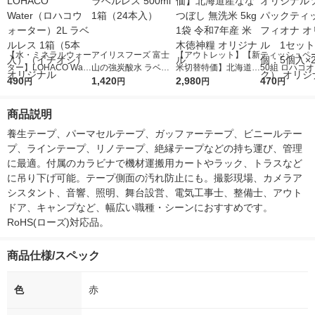
【水・ミネラルウォー
アイリスフーズ 富士
【アウトレット】【新
ティッシュペー
ター】LOHACO Wate
山の強炭酸水 ラベル
米切替特価】北海道産
50組 ロハコ
r（ロハコウォータ
490
レス 500ml 1箱（24
1,420
ななつぼし 無洗米 5k
2,980
ルソフトパッ
470
円
円
円
円
ー）2L ラベルレス 1
本入）
g 1袋 令和7年産 米 木
シュ フィオナ
箱（5本入）（イチオ
徳神糧 オリジナル
ナル 1セット
商品説明
シ） オリジナル
個：5個入×2
オリジナル
養生テープ、パーマセルテープ、ガッファーテープ、ビニールテー
プ、ラインテープ、リノテープ、絶縁テープなどの持ち運び、管理
に最適。付属のカラビナで機材運搬用カートやラック、トラスなど
に吊り下げ可能。テープ側面の汚れ防止にも。撮影現場、カメラア
シスタント、音響、照明、舞台設営、電気工事士、整備士、アウト
ドア、キャンプなど、幅広い職種・シーンにおすすめです。
RoHS(ローズ)対応品。
商品仕様/スペック
色
赤