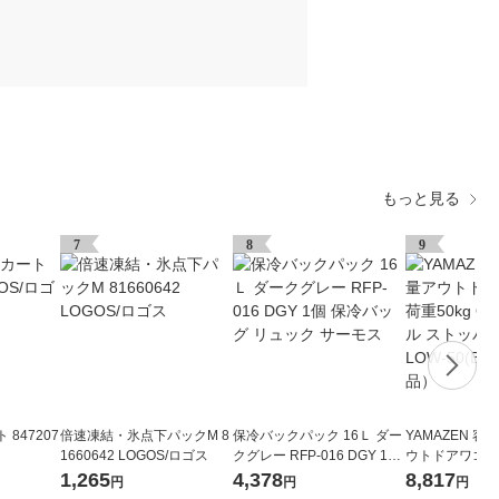
もっと見る
7
8
9
 847207
倍速凍結・氷点下パックM 8
保冷バックパック 16Ｌ ダー
YAMAZEN 容
1660642 LOGOS/ロゴス
クグレー RFP-016 DGY 1個
ウトドアワゴン 
保冷バッグ リュック サーモ
O字型ハンドル
1,265
4,378
8,817
円
円
円
ス
付き LOW-50(