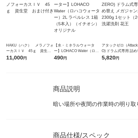
HAKU（ハク） メラノフォ
【水・ミネラルウォータ
アタックゼロ（Attack
ーカスＩＶ 45ｇ 資生
ー】LOHACO Water（ロハ
O) ドラム式専用 詰め
堂 おまけ付き
コウォーター）2L ラベルレ
ガジャンボ 2300g 1
11,000
490
5,820
円
円
円
ス 1箱（5本入）（イチオ
（2個入) 洗濯洗剤 花
シ） オリジナル
商品説明
暗い場所や夜間の作業時の明り取
商品仕様/スペック