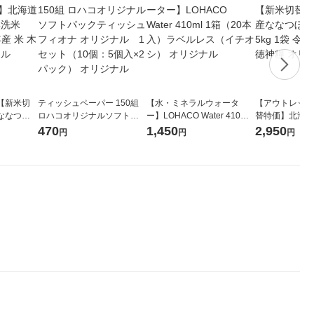
【新米切
ティッシュペーパー 150組
【水・ミネラルウォータ
【アウトレット
ななつぼ
ロハコオリジナルソフトパ
ー】LOHACO Water 410ml
替特価】北海道
袋 令和7年産
ックティッシュ フィオナ オ
1箱（20本入）ラベルレス
し 精白米 5kg
470
1,450
2,950
円
円
円
ジナル
リジナル 1セット（10個：
（イチオシ） オリジナル
米 木徳神糧 オ
5個入×2パック） オリジナ
ル