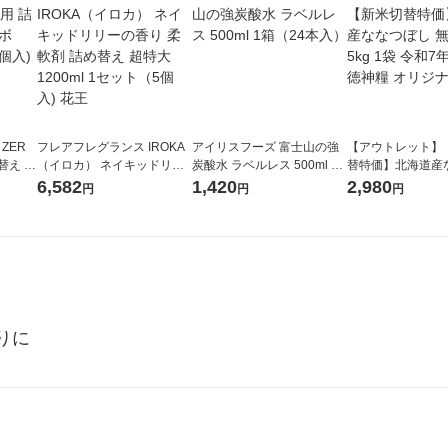
 ZER
フレアフレグランス IROKA
アイリスフーズ 富士山の強
【アウトレット】
替え メ
（イロカ） ネイキッドリリ
炭酸水 ラベルレス 500ml 1
替特価】北海道産
セット
ーの香り 柔軟剤 詰め替え 超
箱（24本入）
し 無洗米 5kg 1
6,582
1,420
2,980
円
円
円
王
特大 1200ml 1セット（5個
米 木徳神糧 オリ
入) 花王
りに