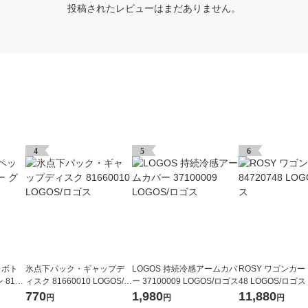
投稿されたレビューはまだありません。
4
5
6
トボト
氷点下パック・ギャップデ
LOGOS 持続冷感アームカバ
ROSY ワゴンカート
8128
ィスク 81660010 LOGOS/ロ
ー 37100009 LOGOS/ロゴス
48 LOGOS/ロゴス
ゴス
770
1,980
11,880
円
円
円