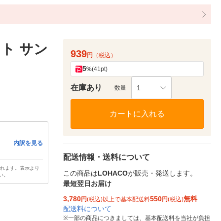
イト サン
939
円
（税込）
5
%
(41pt)
在庫あり
1
数量
カートに入れる
内訳を見る
配送情報・送料について
されます。表示より
この商品は
LOHACO
が販売・発送します。
い。
最短翌日お届け
3,780
550
無料
円
(税込)以上で基本配送料
円
(税込)
配送料について
※
一部の商品につきましては、基本配送料を当社が負担