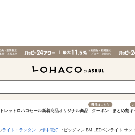
獲得はこちら
レ
トレット
ロハコセール
新着商品
オリジナル商品
クーポン
まとめ割
キ
ライト・ランタン
懐中電灯
ビッグマン BM LEDペンライト サンド 