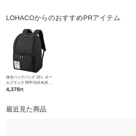
LOHACOからのおすすめPRアイテム
保冷バックパック 16Ｌ オー
ルブラック RFP-016 ALB 1
個 保冷バッグ リュック サー
4,378
円
モス
最近見た商品