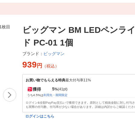
ビッグマン BM LEDペンラ
ド PC-01 1個
ビッグマン
ブランド：
939
円
（税込）
お買い物でもらえる特典
最大付与率11%
5
獲得
%
(41pt)
うち4.5%は
利用先・期間限定
ログイン&全額PayPay支払いで獲得できます。原則として税抜金額に対し付与
も実際の付与数、付与率が少ない場合があります。詳細は内訳からご確認くださ
ログインはこちら