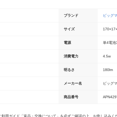
ブランド
ビッグ
サイズ
170×17
電源
単4電池
消費電力
4.5w
明るさ
180lm
メーカー名
ビッグ
商品番号
APN429
ご利用ガイド「返品・交換について」を必ずご確認の上、お申し込みく