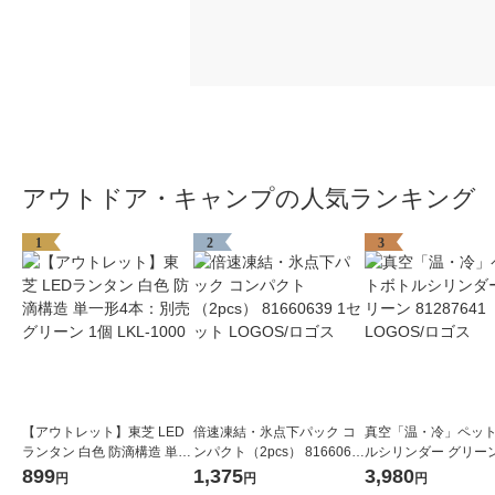
アウトドア・キャンプの人気ランキング
1
2
3
【アウトレット】東芝 LED
倍速凍結・氷点下パック コ
真空「温・冷」ペッ
ランタン 白色 防滴構造 単一
ンパクト（2pcs） 8166063
ルシリンダー グリーン 
形4本：別売 グリーン 1個 L
9 1セット LOGOS/ロゴス
7641 LOGOS/ロゴス
899
1,375
3,980
円
円
円
KL-1000