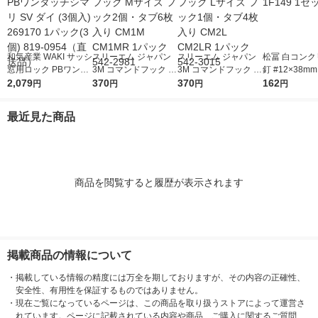
和気産業 WAKI サッシ
スリーエム ジャパン
スリーエム ジャパン
松冨 白コンク
窓用ロック PBワンタ
3M コマンドフック M
3M コマンドフック L
釘 #12×38mm
ッチシマリ SV ダイ (3
2,079
サイズ フック2個・タ
370
サイズ フック1個・タ
370
1セット
162
円
円
円
円
個入) 269170 1パック
ブ6枚入り CM1M CM
ブ4枚入り CM2L CM2
(3個) 819-0954（直送
1MR 1パック 542-29
LR 1パック 542-3015
最近見た商品
品）
81
商品を閲覧すると履歴が表示されます
掲載商品の情報について
・
掲載している情報の精度には万全を期しておりますが、その内容の正確性、
安全性、有用性を保証するものではありません。
・
現在ご覧になっているページは、この商品を取り扱うストアによって運営さ
れています。ページに記載されている内容や商品、ご購入に関するご質問