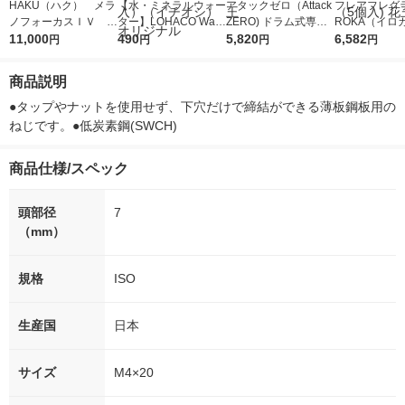
HAKU（ハク） メラ
【水・ミネラルウォー
アタックゼロ（Attack
フレアフレグラ
ノフォーカスＩＶ 4
ター】LOHACO Wate
ZERO) ドラム式専用
ROKA（イロ
5ｇ 資生堂 おまけ
11,000
r（ロハコウォータ
490
詰め替え メガジャン
5,820
イキッドリリ
6,582
円
円
円
円
付き
ー）2L ラベルレス 1
ボ 2300g 1セット（2
柔軟剤 詰め替
箱（5本入）（イチオ
個入) 洗濯洗剤 花王
大 1200ml 
商品説明
シ） オリジナル
（5個入) 花王
●タップやナットを使用せず、下穴だけで締結ができる薄板鋼板用の
ねじです。●低炭素鋼(SWCH)
商品仕様/スペック
頭部径
7
（mm）
規格
ISO
生産国
日本
サイズ
M4×20