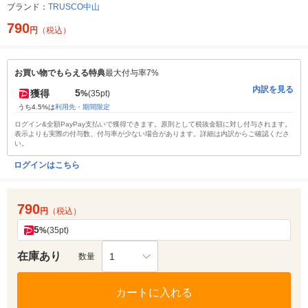
ブランド：
TRUSCO中山
790
円
（税込）
お買い物でもらえる特典
最大付与率7%
内訳を見る
5
獲得
%
(35pt)
うち4.5%は
利用先・期間限定
ログイン&全額PayPay支払いで獲得できます。原則として税抜金額に対し付与されます。
表示よりも実際の付与数、付与率が少ない場合があります。詳細は内訳からご確認くださ
い。
ログインはこちら
790
円
（税込）
5
%
(35pt)
在庫あり
1
数量
カートに入れる