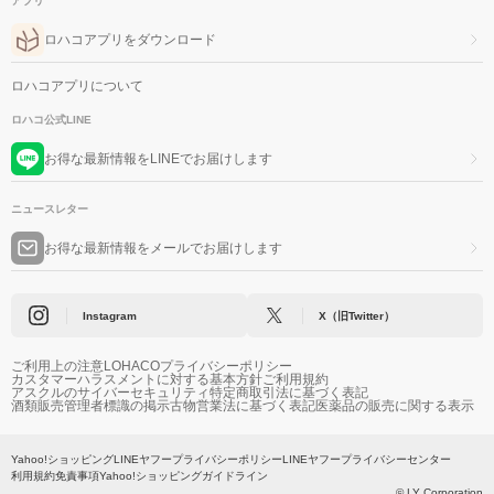
アプリ
ロハコアプリをダウンロード
ロハコアプリについて
ロハコ公式LINE
お得な最新情報をLINEでお届けします
ニュースレター
お得な最新情報をメールでお届けします
Instagram
X（旧Twitter）
ご利用上の注意
LOHACOプライバシーポリシー
カスタマーハラスメントに対する基本方針
ご利用規約
アスクルのサイバーセキュリティ
特定商取引法に基づく表記
酒類販売管理者標識の掲示
古物営業法に基づく表記
医薬品の販売に関する表示
Yahoo!ショッピング
LINEヤフープライバシーポリシー
LINEヤフープライバシーセンター
利用規約
免責事項
Yahoo!ショッピングガイドライン
© LY Corporation